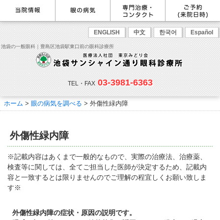
最新情報
感染症予防のための衛生環境整
眼の病気を調べる
眼科専門治療・特設ページ
WEB予約(来院日時の設定)
ENGLISH
中文
한국어
Español
備の取り組み
病名から探す
緑内障専門治療ページ
一般眼科診療を予約
症状から探す
角膜疾患専門治療ページ
コンタクトレンズ診療を予約
池袋の一般眼科｜豊島区池袋駅東口前の眼科診療所
目の構造から探す
ドライアイ専門治療ページ
緑内障専門治療を予約
網膜・硝子体専門治療ページ
角膜専門治療を予約
医師のご紹介
当院勤務医師のご紹介
ごあいさつ
黄斑疾患専門治療ページ
ドライアイ専門治療を予約
ぶどう膜炎専門治療ページ
網膜・硝子体専門治療を予約
主な眼科疾患
03-3981-6363
白内障専門治療ページ
白内障専門治療を予約
花粉症専門ページ
白内障手術公開講座を予約
緑内障
TEL・FAX
網膜疾患
眼精疲労
院内の様子・設備
眼形成診療ページ
黄斑専門治療を予約
コンタクトレンズ診療
予約をキャンセルする
院内の様子
ドライアイ
ものもらい
検査･治療･手術機器
花粉症
ホーム
>
眼の病気を調べる
> 外傷性緑内障
抗VEGF抗体療法
ボツリヌス療法
白内障
アレルギー性結膜炎
コンタクトレンズ診
ご予約
診療のご案内・アクセス
療
小児眼科専門治療ぺージ(新宿
ご予約方法
診療受付時間
担当医予定表
東口眼科医院)
学校近視について
外傷性緑内障
アクセス
当院へお越しになる方へのお願
い
点眼液・眼軟膏について
コンタクトレンズ診療
※記載内容はあくまで一般的なもので、実際の治療法、治療薬、
診察の流れ
検査等に関しては、全てご担当した医師が決定するため、記載内
コンタクトレンズの種類と特徴
しばらく眼科受診していない方
リンク
容と一致するとは限りませんのでご理解の程宜しくお願い致しま
へ
す※
初めてコンタクトレンズを使う
コンタクトレンズトラブル
よくある質問
診療報酬に関する院内掲示
方へ
メールマガジン
リクルート
外傷性緑内障の症状・原因の説明です。