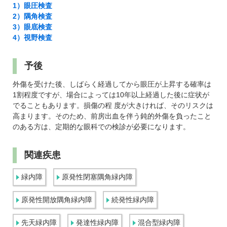
1）
眼圧検査
2）隅角検査
3）眼底検査
4）視野検査
予後
外傷を受けた後、しばらく経過してから眼圧が上昇する確率は
1割程度ですが、場合によっては10年以上経過した後に症状が
でることもあります。損傷の程 度が大きければ、そのリスクは
高まります。そのため、前房出血を伴う鈍的外傷を負ったこと
のある方は、定期的な眼科での検診が必要になります。
関連疾患
緑内障
原発性閉塞隅角緑内障
原発性開放隅角緑内障
続発性緑内障
先天緑内障
発達性緑内障
混合型緑内障