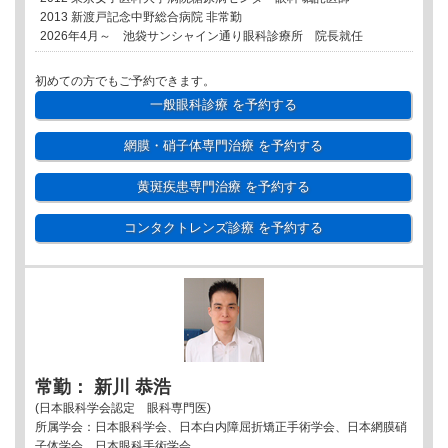
2013 新渡戸記念中野総合病院 非常勤
2026年4月～ 池袋サンシャイン通り眼科診療所 院長就任
初めての方でもご予約できます。
一般眼科診療
を予約する
網膜・硝子体専門治療
を予約する
黄斑疾患専門治療
を予約する
コンタクトレンズ診療
を予約する
常勤： 新川 恭浩
(日本眼科学会認定 眼科専門医)
所属学会：日本眼科学会、日本白内障屈折矯正手術学会、日本網膜硝
子体学会、日本眼科手術学会