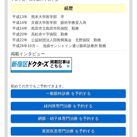
経歴
平成13年 熊本大学医学部 卒
平成14年 京都大学医学部 眼科学教室入局
平成14年 島田市立島田市民病院 勤務
平成20年 高松赤十字病院 勤務
平成22年 公益財団法人田附興風会 北野病院 勤務
平成26年10月～ 池袋サンシャイン通り眼科診療所 勤務
掲載インタビュー
初めての方でもご予約できます。
一般眼科診療
を予約する
緑内障専門治療
を予約する
網膜・硝子体専門治療
を予約する
黄斑疾患専門治療
を予約する