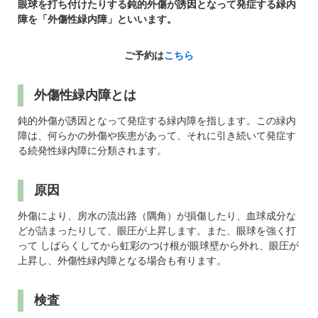
パンフレットのダウンロード
眼球を打ち付けたりする鈍的外傷が誘因となって発症する緑内
障を「外傷性緑内障」といいます。
ご予約は
こちら
外傷性緑内障とは
鈍的外傷が誘因となって発症する緑内障を指します。この緑内
障は、何らかの外傷や疾患があって、それに引き続いて発症す
る続発性緑内障に分類されます。
原因
外傷により、房水の流出路（隅角）が損傷したり、血球成分な
どが詰まったりして、眼圧が上昇します。また、眼球を強く打
って しばらくしてから虹彩のつけ根が眼球壁から外れ、眼圧が
上昇し、外傷性緑内障となる場合も有ります。
検査