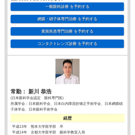
一般眼科診療
を予約する
網膜・硝子体専門治療
を予約する
黄斑疾患専門治療
を予約する
コンタクトレンズ診療
を予約する
常勤： 新川 恭浩
(日本眼科学会認定 眼科専門医)
所属学会：日本眼科学会、日本白内障屈折矯正手術学会、日本網膜硝
子体学会、日本眼科手術学会
経歴
平成13年 熊本大学医学部 卒
平成14年 京都大学医学部 眼科学教室入局