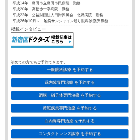
平成14年 島田市立島田市民病院 勤務
平成20年 高松赤十字病院 勤務
平成22年 公益財団法人田附興風会 北野病院 勤務
平成26年10月～ 池袋サンシャイン通り眼科診療所 勤務
掲載インタビュー
初めての方でもご予約できます。
一般眼科診療
を予約する
緑内障専門治療
を予約する
網膜・硝子体専門治療
を予約する
黄斑疾患専門治療
を予約する
白内障専門治療
を予約する
コンタクトレンズ診療
を予約する