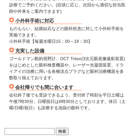
パンフレットのダウンロード
診療でご予約ください。(症状に応じ、次回から適切な担当医
師や外来をご案内できます)
小外科手術に対応
ものもらい、結膜結石などの眼科疾患に対して小外科手術を
実施できます。
小外科手術【毎週水曜日15：00～18：30】
充実した設備
ゴールドマン動的視野計、OCT Triton(3次元眼底像撮影装置)
をはじめとした眼科検査機器や、レーザー光凝固装置、ドラ
イアイの治療に用いる各種涙点プラグなど眼科治療機器を多
数取り揃えております。
会社帰りでも間に合います
会社終了後でも受診できるよう、受付終了時刻を平日土曜は
午後7時30分、日曜祝日は6時30分としております。休日（土
曜/日曜/祝日）も診療する池袋の眼科です。
検