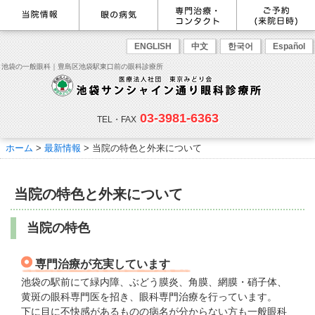
最新情報
感染症予防のための衛生環境整
眼の病気を調べる
眼科専門治療・特設ページ
WEB予約(来院日時の設定)
ENGLISH
中文
한국어
Español
備の取り組み
病名から探す
緑内障専門治療ページ
一般眼科診療を予約
症状から探す
角膜疾患専門治療ページ
コンタクトレンズ診療を予約
池袋の一般眼科｜豊島区池袋駅東口前の眼科診療所
目の構造から探す
ドライアイ専門治療ページ
緑内障専門治療を予約
網膜・硝子体専門治療ページ
角膜専門治療を予約
医師のご紹介
当院勤務医師のご紹介
ごあいさつ
黄斑疾患専門治療ページ
ドライアイ専門治療を予約
ぶどう膜炎専門治療ページ
網膜・硝子体専門治療を予約
主な眼科疾患
03-3981-6363
白内障専門治療ページ
白内障専門治療を予約
花粉症専門ページ
白内障手術公開講座を予約
緑内障
TEL・FAX
網膜疾患
眼精疲労
院内の様子・設備
眼形成診療ページ
黄斑専門治療を予約
コンタクトレンズ診療
予約をキャンセルする
院内の様子
ドライアイ
ものもらい
検査･治療･手術機器
花粉症
ホーム
>
最新情報
>
当院の特色と外来について
抗VEGF抗体療法
ボツリヌス療法
白内障
アレルギー性結膜炎
コンタクトレンズ診
ご予約
診療のご案内・アクセス
療
小児眼科専門治療ぺージ(新宿
ご予約方法
診療受付時間
担当医予定表
東口眼科医院)
学校近視について
当院の特色と外来について
アクセス
当院へお越しになる方へのお願
い
点眼液・眼軟膏について
コンタクトレンズ診療
当院の特色
診察の流れ
コンタクトレンズの種類と特徴
しばらく眼科受診していない方
リンク
へ
専門治療が充実しています
初めてコンタクトレンズを使う
コンタクトレンズトラブル
よくある質問
診療報酬に関する院内掲示
池袋の駅前にて緑内障、ぶどう膜炎、角膜、網膜・硝子体、
方へ
メールマガジン
リクルート
黄斑の眼科専門医を招き、眼科専門治療を行っています。
下に目に不快感があるものの病名が分からない方も一般眼科