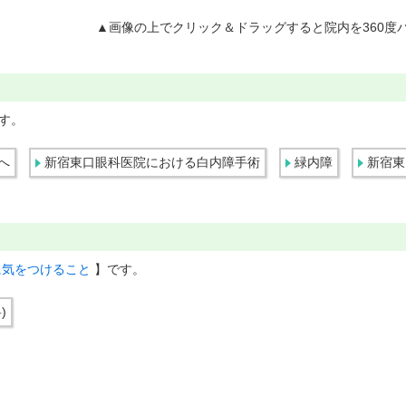
▲画像の上でクリック＆ドラッグすると院内を360度
す。
へ
新宿東口眼科医院における白内障手術
緑内障
新宿東
に気をつけること
】です。
)