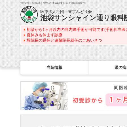
池袋の一般眼科｜豊島区池袋駅東口前の眼科診療所
医療法人社団 東京みどり会
池袋サンシャイン通り眼科
初診から1ヶ月以内の白内障手術が可能です(手術担当医
夏休みも休まず診療
堀院長の退任と遠藤院長就任のごあいさつ
当院情報
眼の病
眼の病気を調べる
眼科専門治療・特設ページ
WEB予約(来院日時の設定)
コンタクトレンズ診療
最新情報
感染症予防のための衛生環境整備の取り組み
病名から探す
緑内障専門治療ページ
一般眼科診療を予約
コンタクトレンズ診療TOP
症状から探す
角膜疾患専門治療ページ
コンタクトレンズ診療を予約
処方箋を推奨する理由
医師のご紹介
目の構造から探す
ドライアイ専門治療ページ
緑内障専門治療を予約
定期検査について
当院勤務医師のご紹介
網膜・硝子体専門治療ページ
角膜専門治療を予約
コンタクトレンズの種類
ごあいさつ