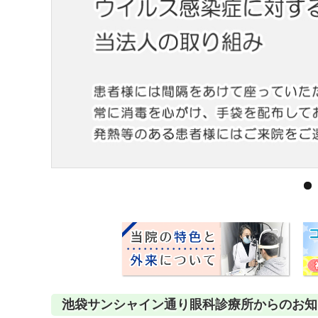
黄斑疾患専門治療ページ
ドライアイ専門治療を予約
遠近両用コンタクト
院内の様子・設備
ぶどう膜炎専門治療ページ
網膜・硝子体専門治療を予約
乱視用コンタクト
院内の様子
白内障専門治療を予約
サークルレンズ
検査･治療･手術機器
白内障手術公開講座を予約
黄斑専門治療を予約
予約をキャンセルする
池袋サンシャイン通り眼科診療所からのお知