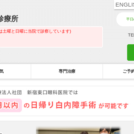
ENGLI
診療所
平日
は土曜と日曜に当院で診察しています)
TE
気
専門治療
ご予約
診療のご案内・アクセス
主な眼科疾患
ご予約
コ
白内障専門治療ページ
初めてコンタクトを使う方へ
診療受付時間
緑内障
ご予約方法
花粉症専門ページ
しばらく眼科受診していない方へ
担当医予定表
網膜疾患
眼形成診療ページ
コンタクトレンズの装着方法
診察の所要時間
眼精疲労
コンタクトレンズ診療
検査費用の目安
ドライアイ