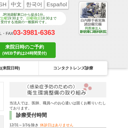
SH
中文
한국어
Español
JR池袋駅東口から徒歩1分。
/
土曜
19:30まで、
日曜/祝日
18:30まで
受付する池袋の一般眼科です。
03-3981-6363
L・FAX
来院日時のご予約
(WEB予約は24時間受付)
(来院日時)
コンタクトレンズ診療
ンタクトのトラブル
医療関係者の皆様へ
学校近視について
コンタクトレンズのトラブル
当法人では、医師、職員へのお心遣いは固くお断りいたし
リンク
コンタクトレンズの眼疾患
点眼液・眼軟膏について
ております。
診療受付時間
よくある質問
12/31～1/3を除き
休診日はありません
診療報酬に関する院内掲示