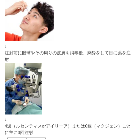
↓
注射前に眼球やその周りの皮膚を消毒後、麻酔をして目に薬を注
射
↓
4週（ルセンティスorアイリーア）または6週（マクジェン）ごと
に主に3回注射