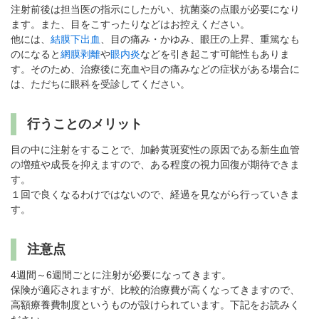
注射前後は担当医の指示にしたがい、抗菌薬の点眼が必要になり
ます。また、目をこすったりなどはお控えください。
他には、
結膜下出血
、目の痛み・かゆみ、眼圧の上昇、重篤なも
のになると
網膜剥離
や
眼内炎
などを引き起こす可能性もありま
す。そのため、治療後に充血や目の痛みなどの症状がある場合に
は、ただちに眼科を受診してください。
行うことのメリット
目の中に注射をすることで、加齢黄斑変性の原因である新生血管
の増殖や成長を抑えますので、ある程度の視力回復が期待できま
す。
１回で良くなるわけではないので、経過を見ながら行っていきま
す。
注意点
4週間～6週間ごとに注射が必要になってきます。
保険が適応されますが、比較的治療費が高くなってきますので、
高額療養費制度というものが設けられています。下記をお読みく