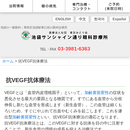
最新情報
感染症予防のための衛生環境整
眼の病気を調べる
眼科専門治療・特設ページ
WEB予約(来院日時の設定)
ENGLISH
中文
한국어
Español
備の取り組み
病名から探す
緑内障専門治療ページ
一般眼科診療を予約
症状から探す
角膜疾患専門治療ページ
コンタクトレンズ診療を予約
池袋の一般眼科｜豊島区池袋駅東口前の眼科診療所
目の構造から探す
ドライアイ専門治療ページ
緑内障専門治療を予約
網膜・硝子体専門治療ページ
角膜専門治療を予約
医師のご紹介
当院勤務医師のご紹介
ごあいさつ
黄斑疾患専門治療ページ
ドライアイ専門治療を予約
ぶどう膜炎専門治療ページ
網膜・硝子体専門治療を予約
主な眼科疾患
03-3981-6363
白内障専門治療ページ
白内障専門治療を予約
花粉症専門ページ
白内障手術公開講座を予約
緑内障
TEL・FAX
網膜疾患
眼精疲労
院内の様子・設備
眼形成診療ページ
黄斑専門治療を予約
コンタクトレンズ診療
予約をキャンセルする
院内の様子
ドライアイ
ものもらい
検査･治療･手術機器
花粉症
ホーム
>
抗VEGF抗体療法
抗VEGF抗体療法
ボツリヌス療法
白内障
アレルギー性結膜炎
コンタクトレンズ診
ご予約
診療のご案内・アクセス
療
小児眼科専門治療ぺージ(新宿
ご予約方法
診療受付時間
担当医予定表
東口眼科医院)
学校近視について
抗VEGF抗体療法
アクセス
当院へお越しになる方へのお願
い
点眼液・眼軟膏について
コンタクトレンズ診療
VEGFとは「血管内皮増殖因子」といって、
加齢黄斑変性
の症状を
診察の流れ
悪化させる最大の要因となる物質です。すでにある血管から分枝
コンタクトレンズの種類と特徴
しばらく眼科受診していない方
リンク
伸長し新たな血管を形成します（新生血管）。この血管は細くも
へ
ろいため、すぐにやぶれて出血やむくみを起こします。これを滲
初めてコンタクトレンズを使う
コンタクトレンズトラブル
よくある質問
診療報酬に関する院内掲示
出型
加齢黄斑変性
といい、抗VEGF抗体療法の適応となります。
方へ
メールマガジン
リクルート
抗VEGF抗体療法とは、このVEGFに対する抗体を目の中に注射す
ることで、新生血管の増殖や成長を抑える治療法です。