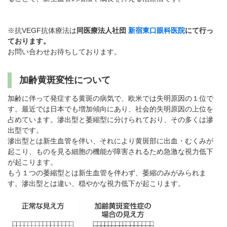
パンフレットのダウンロード
※抗VEGF抗体療法は
同医療法人社団
新宿東口眼科医院
にて行っ
ております。
お問い合わせお待ちしております。
加齢黄斑変性について
加齢に伴って発症する黄斑の病気で、欧米では失明原因の１位で
す。最近では日本でも増加傾向にあり、社会的失明原因の上位を
占めています。滲出型と萎縮型に分けられており、その多くは滲
出型です。
滲出型とは新生血管を伴い、それにより黄斑部に出血・むくみが
起こり、ものを見る細胞の機能が障害されるため急激な視力低下
が起こります。
もう１つの萎縮型とは新生血管を伴わず、萎縮のみがみられま
す。滲出型とは違い、穏やかな視力低下が起こります。