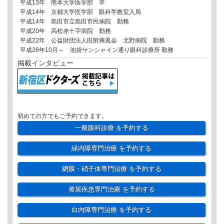
平成13年 熊本大学医学部 卒
平成14年 京都大学医学部 眼科学教室入局
平成14年 島田市立島田市民病院 勤務
平成20年 高松赤十字病院 勤務
平成22年 公益財団法人田附興風会 北野病院 勤務
平成26年10月～ 池袋サンシャイン通り眼科診療所 勤務
掲載インタビュー
初めての方でもご予約できます。
一般眼科診療
を予約する
緑内障専門治療
を予約する
網膜・硝子体専門治療
を予約する
黄斑疾患専門治療
を予約する
白内障専門治療
を予約する