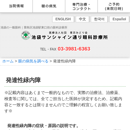
最新情報
感染症予防のための衛生環境整
眼の病気を調べる
眼科専門治療・特設ページ
WEB予約(来院日時の設定)
ENGLISH
中文
한국어
Español
備の取り組み
病名から探す
緑内障専門治療ページ
一般眼科診療を予約
症状から探す
角膜疾患専門治療ページ
コンタクトレンズ診療を予約
池袋の一般眼科｜豊島区池袋駅東口前の眼科診療所
目の構造から探す
ドライアイ専門治療ページ
緑内障専門治療を予約
網膜・硝子体専門治療ページ
角膜専門治療を予約
医師のご紹介
当院勤務医師のご紹介
ごあいさつ
黄斑疾患専門治療ページ
ドライアイ専門治療を予約
ぶどう膜炎専門治療ページ
網膜・硝子体専門治療を予約
主な眼科疾患
03-3981-6363
白内障専門治療ページ
白内障専門治療を予約
花粉症専門ページ
白内障手術公開講座を予約
緑内障
TEL・FAX
網膜疾患
眼精疲労
院内の様子・設備
眼形成診療ページ
黄斑専門治療を予約
コンタクトレンズ診療
予約をキャンセルする
院内の様子
ドライアイ
ものもらい
検査･治療･手術機器
花粉症
ホーム
>
眼の病気を調べる
> 発達性緑内障
抗VEGF抗体療法
ボツリヌス療法
白内障
アレルギー性結膜炎
コンタクトレンズ診
ご予約
診療のご案内・アクセス
療
小児眼科専門治療ぺージ(新宿
ご予約方法
診療受付時間
担当医予定表
東口眼科医院)
学校近視について
発達性緑内障
アクセス
当院へお越しになる方へのお願
い
点眼液・眼軟膏について
コンタクトレンズ診療
※記載内容はあくまで一般的なもので、実際の治療法、治療薬、
診察の流れ
検査等に関しては、全てご担当した医師が決定するため、記載内
コンタクトレンズの種類と特徴
しばらく眼科受診していない方
リンク
容と一致するとは限りませんのでご理解の程宜しくお願い致しま
へ
す※
初めてコンタクトレンズを使う
コンタクトレンズトラブル
よくある質問
診療報酬に関する院内掲示
方へ
メールマガジン
リクルート
発達性緑内障の症状・原因の説明です。