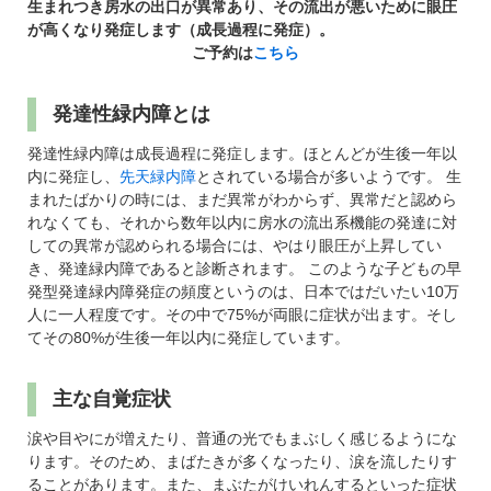
パンフレットのダウンロード
生まれつき房水の出口が異常あり、その流出が悪いために眼圧
が高くなり発症します（成長過程に発症）。
ご予約は
こちら
発達性緑内障とは
発達性緑内障は成長過程に発症します。ほとんどが生後一年以
内に発症し、
先天緑内障
とされている場合が多いようです。 生
まれたばかりの時には、まだ異常がわからず、異常だと認めら
れなくても、それから数年以内に房水の流出系機能の発達に対
しての異常が認められる場合には、やはり眼圧が上昇してい
き、発達緑内障であると診断されます。 このような子どもの早
発型発達緑内障発症の頻度というのは、日本ではだいたい10万
人に一人程度です。その中で75%が両眼に症状が出ます。そし
てその80%が生後一年以内に発症しています。
主な自覚症状
涙や目やにが増えたり、普通の光でもまぶしく感じるようにな
ります。そのため、まばたきが多くなったり、涙を流したりす
ることがあります。また、まぶたがけいれんするといった症状