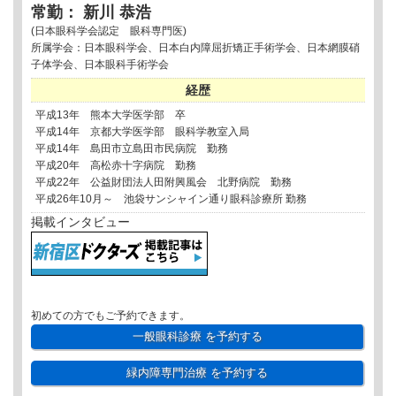
常勤： 新川 恭浩
(日本眼科学会認定 眼科専門医)
所属学会：日本眼科学会、日本白内障屈折矯正手術学会、日本網膜硝
子体学会、日本眼科手術学会
経歴
平成13年 熊本大学医学部 卒
平成14年 京都大学医学部 眼科学教室入局
平成14年 島田市立島田市民病院 勤務
平成20年 高松赤十字病院 勤務
平成22年 公益財団法人田附興風会 北野病院 勤務
平成26年10月～ 池袋サンシャイン通り眼科診療所 勤務
掲載インタビュー
初めての方でもご予約できます。
一般眼科診療
を予約する
緑内障専門治療
を予約する