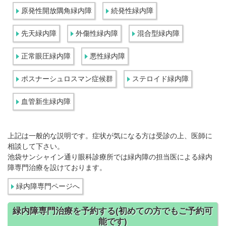
原発性開放隅角緑内障
続発性緑内障
先天緑内障
外傷性緑内障
混合型緑内障
正常眼圧緑内障
悪性緑内障
ポスナーシュロスマン症候群
ステロイド緑内障
血管新生緑内障
上記は一般的な説明です。症状が気になる方は受診の上、医師に
相談して下さい。
池袋サンシャイン通り眼科診療所では緑内障の担当医による緑内
障専門治療を設けております。
緑内障専門ページへ
緑内障専門治療を予約する(初めての方でもご予約可
能です)