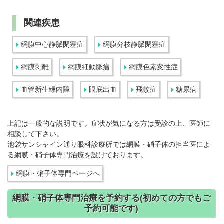
関連疾患
網膜中心静脈閉塞症
網膜分枝静脈閉塞症
網膜剥離
網膜細動脈瘤
網膜色素変性症
血管新生緑内障
眼底出血
飛蚊症
糖尿病
上記は一般的な説明です。症状が気になる方は受診の上、医師に
相談して下さい。
池袋サンシャイン通り眼科診療所では網膜・硝子体の担当医によ
る網膜・硝子体専門治療を設けております。
網膜・硝子体専門ページへ
網膜・硝子体専門治療を予約する(初めての方でもご
予約可能です)