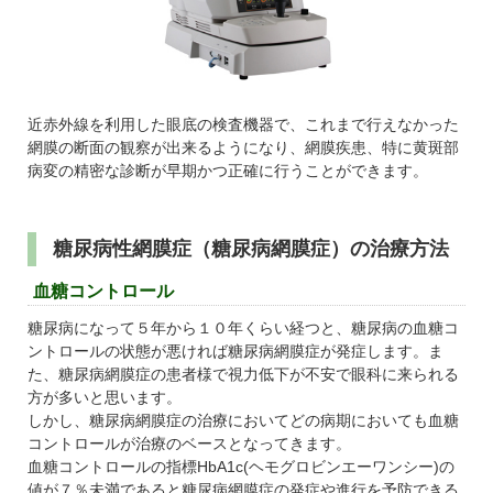
近赤外線を利用した眼底の検査機器で、これまで行えなかった
網膜の断面の観察が出来るようになり、網膜疾患、特に黄斑部
病変の精密な診断が早期かつ正確に行うことができます。
糖尿病性網膜症（糖尿病網膜症）の治療方法
血糖コントロール
糖尿病になって５年から１０年くらい経つと、糖尿病の血糖コ
ントロールの状態が悪ければ糖尿病網膜症が発症します。ま
た、糖尿病網膜症の患者様で視力低下が不安で眼科に来られる
方が多いと思います。
しかし、糖尿病網膜症の治療においてどの病期においても血糖
コントロールが治療のベースとなってきます。
血糖コントロールの指標HbA1c(ヘモグロビンエーワンシー)の
値が７％未満であると糖尿病網膜症の発症や進行を予防できる