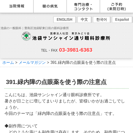
最新情報
感染症予防のための衛生環境整
眼の病気を調べる
眼科専門治療・特設ページ
WEB予約(来院日時の設定)
ENGLISH
中文
한국어
Español
備の取り組み
病名から探す
緑内障専門治療ページ
一般眼科診療を予約
症状から探す
角膜疾患専門治療ページ
コンタクトレンズ診療を予約
池袋の一般眼科｜豊島区池袋駅東口前の眼科診療所
目の構造から探す
ドライアイ専門治療ページ
緑内障専門治療を予約
網膜・硝子体専門治療ページ
角膜専門治療を予約
医師のご紹介
当院勤務医師のご紹介
ごあいさつ
黄斑疾患専門治療ページ
ドライアイ専門治療を予約
ぶどう膜炎専門治療ページ
網膜・硝子体専門治療を予約
主な眼科疾患
03-3981-6363
白内障専門治療ページ
白内障専門治療を予約
花粉症専門ページ
白内障手術公開講座を予約
緑内障
TEL・FAX
網膜疾患
眼精疲労
院内の様子・設備
眼形成診療ページ
黄斑専門治療を予約
コンタクトレンズ診療
予約をキャンセルする
院内の様子
ドライアイ
ものもらい
検査･治療･手術機器
花粉症
ホーム
>
メールマガジン
>
391.緑内障の点眼薬を使う際の注意点
抗VEGF抗体療法
ボツリヌス療法
白内障
アレルギー性結膜炎
コンタクトレンズ診
ご予約
診療のご案内・アクセス
療
小児眼科専門治療ぺージ(新宿
ご予約方法
診療受付時間
担当医予定表
東口眼科医院)
学校近視について
391.緑内障の点眼薬を使う際の注意点
アクセス
当院へお越しになる方へのお願
い
点眼液・眼軟膏について
コンタクトレンズ診療
こんにちは、池袋サンシャイン通り眼科診療所です。
診察の流れ
暑さが日ごとに増してまいりましたが、皆様いかがお過ごしでし
コンタクトレンズの種類と特徴
しばらく眼科受診していない方
リンク
ょうか。
へ
今回のテーマは「緑内障の点眼薬を使う際の注意点」です。
初めてコンタクトレンズを使う
コンタクトレンズトラブル
よくある質問
診療報酬に関する院内掲示
方へ
メールマガジン
リクルート
◆副作用について
どのような薬にも副作用は存在します。そのため、副作用につ