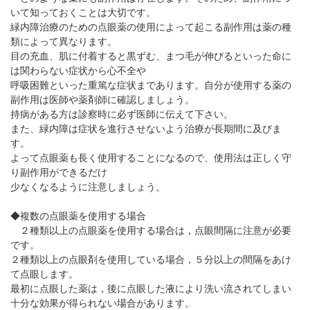
パンフレットのダウンロード
いて知っておくことは大切です。
緑内障治療のための点眼薬の使用によって起こる副作用は薬の種
類によって異なります。
目の充血、肌に付着すると黒ずむ、まつ毛が伸びるといった命に
は関わらない症状から心不全や
呼吸困難といった重篤な症状まであります。自分が使用する薬の
副作用は医師や薬剤師に確認しましょう。
持病がある方は診察時に必ず医師に伝えて下さい。
また、緑内障は症状を進行させないよう治療が長期間に及びま
す。
よって点眼薬も長く使用することになるので、使用法は正しく守
り副作用ができるだけ
少なくなるように注意しましょう。
◆複数の点眼薬を使用する場合
２種類以上の点眼薬を使用する場合は，点眼間隔に注意が必要
です。
２種類以上の点眼剤を使用している場合，５分以上の間隔をあけ
て点眼します。
最初に点眼した薬は，後に点眼した液により洗い流されてしまい
十分な効果が得られない場合があります。