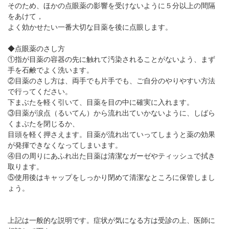
そのため、ほかの点眼薬の影響を受けないように５分以上の間隔
をあけて，
よく効かせたい一番大切な目薬を後に点眼します。
◆点眼薬のさし方
①指が目薬の容器の先に触れて汚染されることがないよう、まず
手を石鹸でよく洗います。
②目薬のさし方は、両手でも片手でも、ご自分のやりやすい方法
で行ってください。
下まぶたを軽く引いて、目薬を目の中に確実に入れます。
③目薬が涙点（るいてん）から流れ出ていかないように、しばら
くまぶたを閉じるか、
目頭を軽く押さえます。目薬が流れ出ていってしまうと薬の効果
が発揮できなくなってしまいます。
④目の周りにあふれ出た目薬は清潔なガーゼやティッシュで拭き
取ります。
⑤使用後はキャップをしっかり閉めて清潔なところに保管しまし
ょう。
上記は一般的な説明です。症状が気になる方は受診の上、医師に