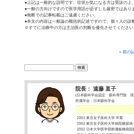
●上記は一般的な説明です。症状が気になる方は受診の上
●一般の方向けですので医学用語が必ずしも厳密ではあり
●無断での記事転載はご遠慮ください。
●本文の内容は一般論の概括的記述ですので、個々人の診
※すでに治療中の方は主治医の判断を優先させてください
« 前の
検
索:
院長： 遠藤 直子
(日本眼科学会認定 眼科専門医 医
所属学会：日本眼科学会
2001 東京女子医科大学 卒業
2001 東京女子医科大学病院糖尿
2002 日本大学医学部附属板橋病院