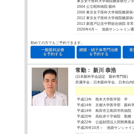
東京女子医科大学病院糖尿病セン
2004 公立昭和病院 眼科
2006 東京女子医科大学病院糖尿
2012 東京女子医科大学病院糖尿
2013 新渡戸記念中野総合病院 非
2026年4月～ 池袋サンシャイン
初めての方でもご予約できます。
一般眼科診療
網膜・硝子体専門治療
黄
を予約する
を予約する
常勤： 新川 恭浩
(日本眼科学会認定 眼科専門医)
所属学会：日本眼科学会、日本白内
平成13年 熊本大学医学部 卒
平成14年 京都大学医学部 眼科
平成14年 島田市立島田市民病院
平成20年 高松赤十字病院 勤務
平成22年 公益財団法人田附興風
平成26年10月～ 池袋サンシャイ