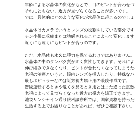
黄斑疾患専門治療ページ
ドライアイ専門治療を予約
遠近両用コンタクト
年齢による水晶体の変化がもとで、目のピントが合わせづ
それにともない、近方が見づらくなることが多いです。
院内の様子・設備
ぶどう膜炎専門治療ページ
網膜・硝子体専門治療を予約
乱視用コンタクト
では、具体的にどのような変化が水晶体に起こるのでしょ
院内の様子
白内障専門治療を予約
サークルレンズ
水晶体はカメラでいうとレンズの役割をしている部分です
検査･治療･手術機器
白内障手術公開講座を予約
チン小帯に収縮または弛緩されることによって変化します
黄斑専門治療を予約
近くにも遠くにもピントが合うのです。
予約をキャンセルする
ただ、水晶体も永久に弾力を保てるわけではありません。
水晶体の中のタンパク質が固く変性してきます。それによ
伸び縮みできなくなり、ピントが合わなくなってしまうた
老視の治療というと、眼内レンズを挿入したり、特殊なハ
最もポピュラーなのは近方視力矯正用の眼鏡作成です。
普段運転するときや遠くを見るとき用とはまた違った度数
老視によって見づらくなった近方の視力を矯正できます。
池袋サンシャイン通り眼科診療所では、国家資格を持った
生活する上でお困りなことがあれば、ぜひご相談下さい。