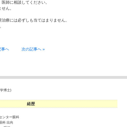
、医師に相談してください。
ません。
断治療には必ずしも当てはまりません。
。
記事へ
次の記事へ »
学博士)
経歴
病センター眼科
眼科 出向