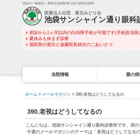
池袋の一般眼科｜豊島区池袋駅東口前の眼科診療所
医療法人社団 東京みどり会
池袋サンシャイン通り眼科
初診から1ヶ月以内の白内障手術が可能です(手術担当医
夏休みも休まず診療
堀院長の退任と遠藤院長就任のごあいさつ
当院情報
眼の病
ホーム
>
メールマガジン
>
390.老視はどうしてなるの
眼の病気を調べる
眼科専門治療・特設ページ
WEB予約(来院日時の設定)
コンタクトレンズ診療
最新情報
感染症予防のための衛生環境整備の取り組み
病名から探す
緑内障専門治療ページ
一般眼科診療を予約
コンタクトレンズ診療TOP
390.老視はどうしてなるの
症状から探す
角膜疾患専門治療ページ
コンタクトレンズ診療を予約
処方箋を推奨する理由
医師のご紹介
目の構造から探す
ドライアイ専門治療ページ
緑内障専門治療を予約
定期検査について
こんにちは。池袋サンシャイン通り眼科診療所です。雨の
当院勤務医師のご紹介
今週のメールマガジンのテーマは「老視はどうしてなる
網膜・硝子体専門治療ページ
角膜専門治療を予約
コンタクトレンズの種類
ごあいさつ