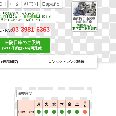
SH
中文
한국어
Español
JR池袋駅東口から徒歩1分。
/
土曜
19:30まで、
日曜/祝日
18:30まで
受付する池袋の一般眼科です。
03-3981-6363
L・FAX
来院日時のご予約
(WEB予約は24時間受付)
(来院日時)
コンタクトレンズ診療
ンタクトのトラブル
医療関係者の皆様へ
学校近視について
コンタクトレンズのトラブル
診療時間
リンク
コンタクトレンズの眼疾患
点眼液・眼軟膏について
よくある質問
診療報酬に関する院内掲示