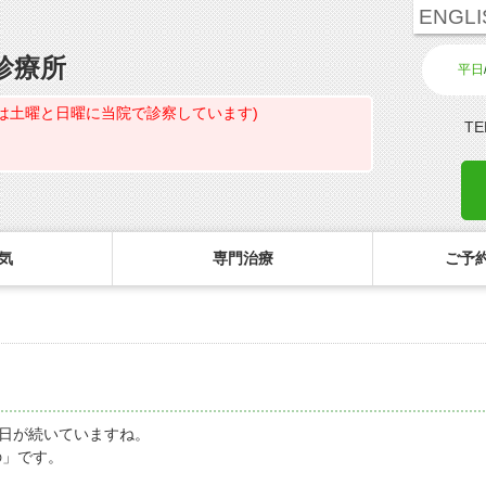
ENGLI
診療所
平日
は土曜と日曜に当院で診察しています)
TE
気
専門治療
ご予約
診療のご案内・アクセス
主な眼科疾患
ご予約
コ
白内障専門治療ページ
初めてコンタクトを使う方へ
診療受付時間
緑内障
ご予約方法
花粉症専門ページ
しばらく眼科受診していない方へ
担当医予定表
網膜疾患
眼形成診療ページ
コンタクトレンズの装着方法
診察の所要時間
眼精疲労
日が続いていますね。
の」です。
コンタクトレンズ診療
検査費用の目安
ドライアイ