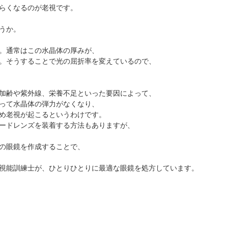
抗VEGF抗体療法
時間帯別の混雑状況
ものもらい
らくなるのが老視です。
ボツリヌス療法
問診表ダウンロード
花粉症
うか。
小児眼科専門治療ぺージ(新宿東口眼科医院)
アクセス
白内障
。通常はこの水晶体の厚みが、
当院へお越しになる方へのお願い
アレルギー性結膜炎
。そうすることで光の屈折率を変えているので、
診察の流れ
コンタクトレンズ診療
加齢や紫外線、栄養不足といった要因によって、
って水晶体の弾力がなくなり、
め老視が起こるというわけです。
ードレンズを装着する方法もありますが、
の眼鏡を作成することで、
視能訓練士が、ひとりひとりに最適な眼鏡を処方しています。