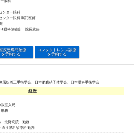
ター眼科
病センター眼科
病センター眼科 嘱託医師
常勤
通り眼科診療所 院長就任
斑疾患専門治療
コンタクトレンズ診療
を予約する
を予約する
障屈折矯正手術学会、日本網膜硝子体学会、日本眼科手術学会
経歴
学教室入局
 勤務
会 北野病院 勤務
ン通り眼科診療所 勤務