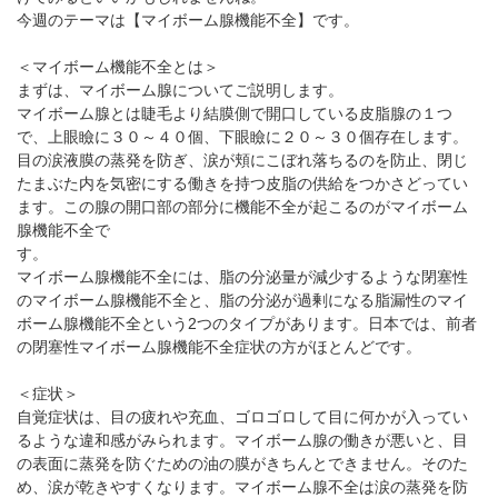
パンフレットのダウンロード
今週のテーマは【マイボーム腺機能不全】です。
＜マイボーム機能不全とは＞
まずは、マイボーム腺についてご説明します。
マイボーム腺とは睫毛より結膜側で開口している皮脂腺の１つ
で、上眼瞼に３０～４０個、下眼瞼に２０～３０個存在します。
目の涙液膜の蒸発を防ぎ、涙が頬にこぼれ落ちるのを防止、閉じ
たまぶた内を気密にする働きを持つ皮脂の供給をつかさどってい
ます。この腺の開口部の部分に機能不全が起こるのがマイボーム
腺機能不全で
す
マイボーム腺機能不全には、脂の分泌量が減少するような閉塞性
のマイボーム腺機能不全と、脂の分泌が過剰になる脂漏性のマイ
ボーム腺機能不全という2つのタイプがあります。日本では、前者
の閉塞性マイボーム腺機能不全症状の方がほとんどです。
＜症状＞
自覚症状は、目の疲れや充血、ゴロゴロして目に何かが入ってい
るような違和感がみられます。マイボーム腺の働きが悪いと、目
の表面に蒸発を防ぐための油の膜がきちんとできません。そのた
め、涙が乾きやすくなります。マイボーム腺不全は涙の蒸発を防