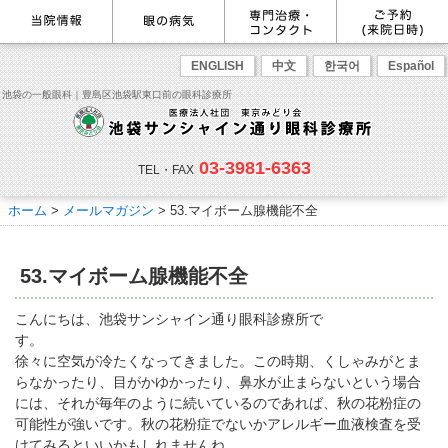
最新情報
感染症予防のための衛生環境整
眼の病気を調べる
眼科専門治療・特設ページ
WEB予約(来院日時の設定)
ENGLISH
中文
한국어
Español
備の取り組み
病名から探す
緑内障専門治療ページ
一般眼科診療を予約
症状から探す
角膜疾患専門治療ページ
コンタクトレンズ診療を予約
池袋の一般眼科｜豊島区池袋駅東口前の眼科診療所
目の構造から探す
ドライアイ専門治療ページ
緑内障専門治療を予約
網膜・硝子体専門治療ページ
角膜専門治療を予約
医師のご紹介
当院勤務医師のご紹介
ごあいさつ
黄斑疾患専門治療ページ
ドライアイ専門治療を予約
ぶどう膜炎専門治療ページ
網膜・硝子体専門治療を予約
主な眼科疾患
03-3981-6363
白内障専門治療ページ
白内障専門治療を予約
花粉症専門ページ
白内障手術公開講座を予約
緑内障
TEL・FAX
網膜疾患
眼精疲労
院内の様子・設備
眼形成診療ページ
黄斑専門治療を予約
コンタクトレンズ診療
予約をキャンセルする
院内の様子
ドライアイ
ものもらい
検査･治療･手術機器
花粉症
ホーム
>
メールマガジン
>
53.マイボーム腺機能不全
抗VEGF抗体療法
ボツリヌス療法
白内障
アレルギー性結膜炎
コンタクトレンズ診
ご予約
診療のご案内・アクセス
療
小児眼科専門治療ぺージ(新宿
ご予約方法
診療受付時間
担当医予定表
東口眼科医院)
学校近視について
53.マイボーム腺機能不全
アクセス
当院へお越しになる方へのお願
い
点眼液・眼軟膏について
コンタクトレンズ診療
こんにちは、池袋サンシャイン通り眼科診療所で
診察の流れ
す。
コンタクトレンズの種類と特徴
しばらく眼科受診していない方
リンク
徐々に空気が冷たくなってきました。この時期、くしゃみがとま
へ
らなかったり、目がかゆかったり、鼻水が止まらないという場合
初めてコンタクトレンズを使う
コンタクトレンズトラブル
よくある質問
診療報酬に関する院内掲示
には、それが毎年のように続いているのであれば、秋の花粉症の
方へ
メールマガジン
リクルート
可能性が強いです。秋の花粉症でないかアレルギー血液検査を受
けてみるといいかもしれませんね。