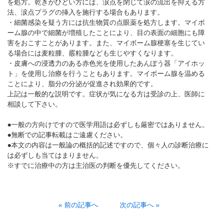
を処方。乾きがひどい方には、涙点を閉じて涙の流出を抑える方
法、涙点プラグの挿入を施行する場合もあります。
・細菌感染を疑う方には抗生物質の点眼薬を処方します。マイボ
ーム腺の中で細菌が増殖したことにより、目の表面の細胞にも障
害をおこすことがあります。また、マイボーム腺梗塞を生じてい
る場合には麦粒腫、霰粒腫なども生じやすくなります。
・皮膚への浸透力のある赤色光を使用したあんぽう器「アイホッ
ト」を使用し治療を行うこともあります。マイボーム腺を温める
ことにより、脂分の分泌が促進され効果的です。
上記は一般的な説明です。症状が気になる方は受診の上、医師に
相談して下さい。
●一般の方向けですので医学用語は必ずしも厳密ではありません。
●無断での記事転載はご遠慮ください。
●本文の内容は一般論の概括的記述ですので、個々人の診断治療に
は必ずしも当てはまりません。
※すでに治療中の方は主治医の判断を優先してください。
« 前の記事へ
次の記事へ »