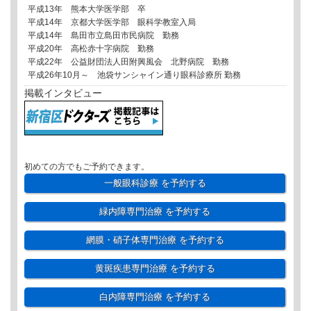
平成13年 熊本大学医学部 卒
平成14年 京都大学医学部 眼科学教室入局
平成14年 島田市立島田市民病院 勤務
平成20年 高松赤十字病院 勤務
平成22年 公益財団法人田附興風会 北野病院 勤務
平成26年10月～ 池袋サンシャイン通り眼科診療所 勤務
掲載インタビュー
初めての方でもご予約できます。
一般眼科診療
を予約する
緑内障専門治療
を予約する
網膜・硝子体専門治療
を予約する
黄斑疾患専門治療
を予約する
白内障専門治療
を予約する