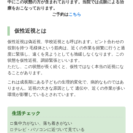
パンフレットのダウンロード
中にこの状態の方が含まれております。当院では点眼による治
療をおこなっております。
ご予約は
こちら
仮性近視とは
仮性近視は偽近視、学校近視とも呼ばれます。ピント合わせの
役割を持つ 毛様体という筋肉は、近くの作業を頻繁に行うと過
度に緊張し、遠くを見ようとしても弛緩しなくなります。この
状態を仮性近視、調節緊張といいます。
ただし、この状態が長く続くと、仮性ではなく本当の近視にな
ることがあります。
これは成長期にある子どもの生理的変化で、病的なものではあ
りません。近視の大きな原因として 遺伝や、近くの作業が多い
環境が影響しているとされています。
生活チェック
□ 集中力がない、落ち着きがない
□ テレビ・パソコンに近づいて見ている