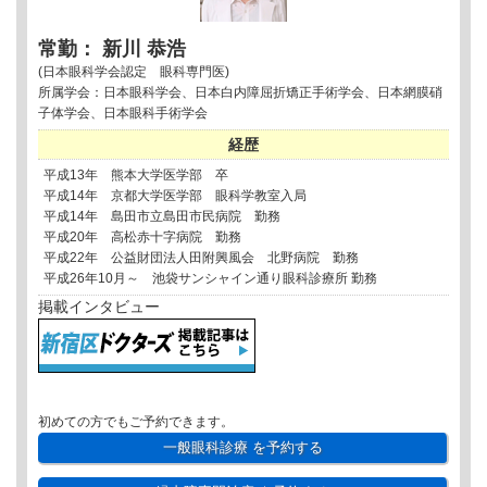
常勤： 新川 恭浩
(日本眼科学会認定 眼科専門医)
所属学会：日本眼科学会、日本白内障屈折矯正手術学会、日本網膜硝
子体学会、日本眼科手術学会
経歴
平成13年 熊本大学医学部 卒
平成14年 京都大学医学部 眼科学教室入局
平成14年 島田市立島田市民病院 勤務
平成20年 高松赤十字病院 勤務
平成22年 公益財団法人田附興風会 北野病院 勤務
平成26年10月～ 池袋サンシャイン通り眼科診療所 勤務
掲載インタビュー
初めての方でもご予約できます。
一般眼科診療
を予約する