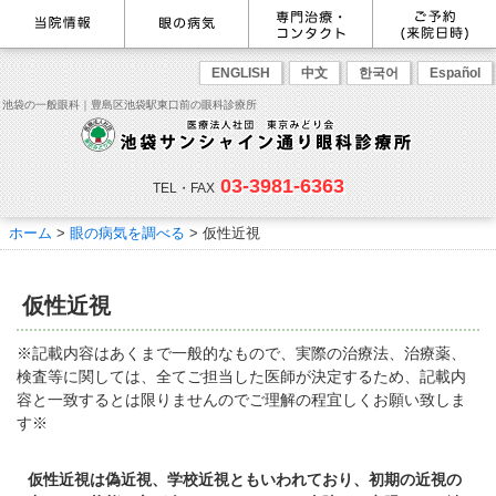
最新情報
感染症予防のための衛生環境整
眼の病気を調べる
眼科専門治療・特設ページ
WEB予約(来院日時の設定)
ENGLISH
中文
한국어
Español
備の取り組み
病名から探す
緑内障専門治療ページ
一般眼科診療を予約
症状から探す
角膜疾患専門治療ページ
コンタクトレンズ診療を予約
池袋の一般眼科｜豊島区池袋駅東口前の眼科診療所
目の構造から探す
ドライアイ専門治療ページ
緑内障専門治療を予約
網膜・硝子体専門治療ページ
角膜専門治療を予約
医師のご紹介
当院勤務医師のご紹介
ごあいさつ
黄斑疾患専門治療ページ
ドライアイ専門治療を予約
ぶどう膜炎専門治療ページ
網膜・硝子体専門治療を予約
主な眼科疾患
03-3981-6363
白内障専門治療ページ
白内障専門治療を予約
花粉症専門ページ
白内障手術公開講座を予約
緑内障
TEL・FAX
網膜疾患
眼精疲労
院内の様子・設備
眼形成診療ページ
黄斑専門治療を予約
コンタクトレンズ診療
予約をキャンセルする
院内の様子
ドライアイ
ものもらい
検査･治療･手術機器
花粉症
ホーム
>
眼の病気を調べる
> 仮性近視
抗VEGF抗体療法
ボツリヌス療法
白内障
アレルギー性結膜炎
コンタクトレンズ診
ご予約
診療のご案内・アクセス
療
小児眼科専門治療ぺージ(新宿
ご予約方法
診療受付時間
担当医予定表
東口眼科医院)
学校近視について
仮性近視
アクセス
当院へお越しになる方へのお願
い
点眼液・眼軟膏について
コンタクトレンズ診療
※記載内容はあくまで一般的なもので、実際の治療法、治療薬、
診察の流れ
検査等に関しては、全てご担当した医師が決定するため、記載内
コンタクトレンズの種類と特徴
しばらく眼科受診していない方
リンク
容と一致するとは限りませんのでご理解の程宜しくお願い致しま
へ
す※
初めてコンタクトレンズを使う
コンタクトレンズトラブル
よくある質問
診療報酬に関する院内掲示
方へ
メールマガジン
リクルート
仮性近視は偽近視、学校近視ともいわれており、初期の近視の