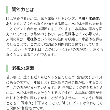
調節力とは
眼は物を見るために、光を屈折させるレンズ、
角膜
と
水晶体
が
あります。遠くから近くの物を見る際は、水晶体を膨らませる
ことでピント合わせ（調節）をしています。水晶体の厚みを変
えているのは、水晶体のまわりにある
毛様体
と
チン小帯
です。
人間の目は、
毛様体
という部分の筋肉が収縮し、水晶体を膨ら
ませることで、このような調節を瞬間的に自動で行っていま
す。 若いうちであれば、このピント合わせの力が強く、遠くも
近くもよく見ることができます。
老視の原因
若い頃は、遠くも近くもピントを合わせる力（調節力）が十分
にあるのですが、年齢とともに水晶体の弾力性が低下すること
で、この力が弱まっていきます。具 体的に近くの物を見るとき
には、水晶体を膨らまそうとするのですが、水晶体の弾性が失
われると十分に膨らませることができません。このように年齢
とともに 調節力が低下することで、近くにピントが合わなくな
る現象が“老眼”なのです。