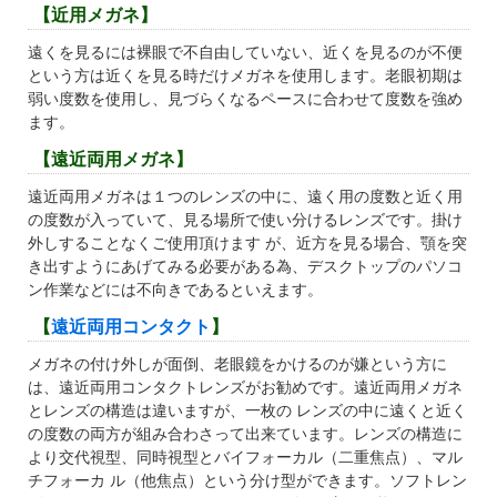
【近用メガネ】
遠くを見るには裸眼で不自由していない、近くを見るのが不便
という方は近くを見る時だけメガネを使用します。老眼初期は
弱い度数を使用し、見づらくなるペースに合わせて度数を強め
ます。
【遠近両用メガネ】
遠近両用メガネは１つのレンズの中に、遠く用の度数と近く用
の度数が入っていて、見る場所で使い分けるレンズです。掛け
外しすることなくご使用頂けます が、近方を見る場合、顎を突
き出すようにあげてみる必要がある為、デスクトップのパソコ
ン作業などには不向きであるといえます。
【
遠近両用コンタクト
】
メガネの付け外しが面倒、老眼鏡をかけるのが嫌という方に
は、遠近両用コンタクトレンズがお勧めです。遠近両用メガネ
とレンズの構造は違いますが、一枚の レンズの中に遠くと近く
の度数の両方が組み合わさって出来ています。レンズの構造に
より交代視型、同時視型とバイフォーカル（二重焦点）、マル
チフォーカ ル（他焦点）という分け型ができます。ソフトレン