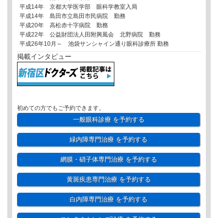
平成14年 京都大学医学部 眼科学教室入局
平成14年 島田市立島田市民病院 勤務
平成20年 高松赤十字病院 勤務
平成22年 公益財団法人田附興風会 北野病院 勤務
平成26年10月～ 池袋サンシャイン通り眼科診療所 勤務
掲載インタビュー
初めての方でもご予約できます。
一般眼科診療
を予約する
緑内障専門治療
を予約する
網膜・硝子体専門治療
を予約する
黄斑疾患専門治療
を予約する
白内障専門治療
を予約する