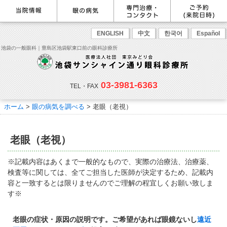
最新情報
感染症予防のための衛生環境整
眼の病気を調べる
眼科専門治療・特設ページ
WEB予約(来院日時の設定)
ENGLISH
中文
한국어
Español
備の取り組み
病名から探す
緑内障専門治療ページ
一般眼科診療を予約
症状から探す
角膜疾患専門治療ページ
コンタクトレンズ診療を予約
池袋の一般眼科｜豊島区池袋駅東口前の眼科診療所
目の構造から探す
ドライアイ専門治療ページ
緑内障専門治療を予約
網膜・硝子体専門治療ページ
角膜専門治療を予約
医師のご紹介
当院勤務医師のご紹介
ごあいさつ
黄斑疾患専門治療ページ
ドライアイ専門治療を予約
ぶどう膜炎専門治療ページ
網膜・硝子体専門治療を予約
主な眼科疾患
03-3981-6363
白内障専門治療ページ
白内障専門治療を予約
花粉症専門ページ
白内障手術公開講座を予約
緑内障
TEL・FAX
網膜疾患
眼精疲労
院内の様子・設備
眼形成診療ページ
黄斑専門治療を予約
コンタクトレンズ診療
予約をキャンセルする
院内の様子
ドライアイ
ものもらい
検査･治療･手術機器
花粉症
ホーム
>
眼の病気を調べる
> 老眼（老視）
抗VEGF抗体療法
ボツリヌス療法
白内障
アレルギー性結膜炎
コンタクトレンズ診
ご予約
診療のご案内・アクセス
療
小児眼科専門治療ぺージ(新宿
ご予約方法
診療受付時間
担当医予定表
東口眼科医院)
学校近視について
老眼（老視）
アクセス
当院へお越しになる方へのお願
い
点眼液・眼軟膏について
コンタクトレンズ診療
※記載内容はあくまで一般的なもので、実際の治療法、治療薬、
診察の流れ
検査等に関しては、全てご担当した医師が決定するため、記載内
コンタクトレンズの種類と特徴
しばらく眼科受診していない方
リンク
容と一致するとは限りませんのでご理解の程宜しくお願い致しま
へ
す※
初めてコンタクトレンズを使う
コンタクトレンズトラブル
よくある質問
診療報酬に関する院内掲示
方へ
メールマガジン
リクルート
老眼の症状・原因の説明です。ご希望があれば眼鏡ないし
遠近