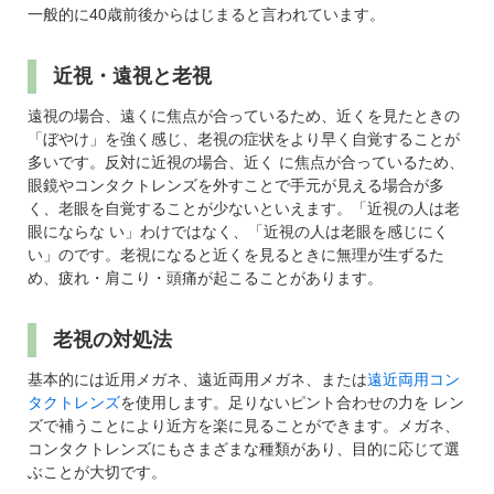
一般的に40歳前後からはじまると言われています。
近視・遠視と老視
遠視の場合、遠くに焦点が合っているため、近くを見たときの
「ぼやけ」を強く感じ、老視の症状をより早く自覚することが
多いです。反対に近視の場合、近く に焦点が合っているため、
眼鏡やコンタクトレンズを外すことで手元が見える場合が多
く、老眼を自覚することが少ないといえます。「近視の人は老
眼にならな い」わけではなく、「近視の人は老眼を感じにく
い」のです。老視になると近くを見るときに無理が生ずるた
め、疲れ・肩こり・頭痛が起こることがあります。
老視の対処法
基本的には近用メガネ、遠近両用メガネ、または
遠近両用コン
タクトレンズ
を使用します。足りないピント合わせの力を レン
ズで補うことにより近方を楽に見ることができます。メガネ、
コンタクトレンズにもさまざまな種類があり、目的に応じて選
ぶことが大切です。