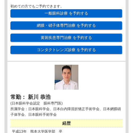
初めての方でもご予約できます。
一般眼科診療
を予約する
網膜・硝子体専門治療
を予約する
黄斑疾患専門治療
を予約する
コンタクトレンズ診療
を予約する
常勤： 新川 恭浩
(日本眼科学会認定 眼科専門医)
所属学会：日本眼科学会、日本白内障屈折矯正手術学会、日本網膜硝
子体学会、日本眼科手術学会
経歴
平成13年 熊本大学医学部 卒