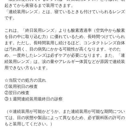
パンフレットのダウンロード
起きてから夜寝るまで装用できます。
「連続装用レンズ」とは、寝ているときも付けていられるレンズ
です。
これは、「終日装用レンズ」よりも酸素透過率（空気中から酸素
を目の中に取り込む力）に優れているため、長時間つけていられ
ます。ただし、長時間装用し続けるほど、コンタクトレンズ自体
は汚れ易く、目の病気にかかる可能性が高くなります。そのた
め、一度外したレンズは必ずケアが必要になります。また、「連
続装用レンズ」は、涙の量やアレルギー体質などが原因で連続装
用できない方もいます。
☆当院での処方の流れ
①装用初日の検査
②翌日の検査
③１週間連続装用最終日の診察
（※連続装用が可能かどうか、また連続装用が可能な期間につい
ては、目の状態や製品によって異なるため、必ず眼科医の許可の
もと装用してください。）