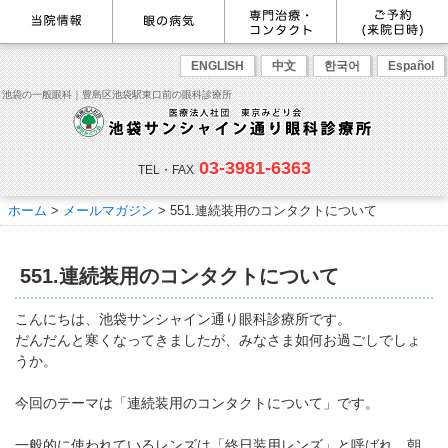
最新情報
感染症予防のための衛生環境整
眼の病気を調べる
眼科専門治療・特設ページ
WEB予約(来院日時の設定)
ENGLISH
中文
한국어
Español
備の取り組み
病名から探す
緑内障専門治療ページ
一般眼科診療を予約
症状から探す
角膜疾患専門治療ページ
コンタクトレンズ診療を予約
池袋の一般眼科｜豊島区池袋駅東口前の眼科診療所
目の構造から探す
ドライアイ専門治療ページ
緑内障専門治療を予約
網膜・硝子体専門治療ページ
角膜専門治療を予約
医師のご紹介
当院勤務医師のご紹介
ごあいさつ
黄斑疾患専門治療ページ
ドライアイ専門治療を予約
ぶどう膜炎専門治療ページ
網膜・硝子体専門治療を予約
主な眼科疾患
03-3981-6363
白内障専門治療ページ
白内障専門治療を予約
花粉症専門ページ
白内障手術公開講座を予約
緑内障
TEL・FAX
網膜疾患
眼精疲労
院内の様子・設備
眼形成診療ページ
黄斑専門治療を予約
コンタクトレンズ診療
予約をキャンセルする
院内の様子
ドライアイ
ものもらい
検査･治療･手術機器
花粉症
ホーム
>
メールマガジン
>
551.連続装用のコンタクトについて
抗VEGF抗体療法
ボツリヌス療法
白内障
アレルギー性結膜炎
コンタクトレンズ診
ご予約
診療のご案内・アクセス
療
小児眼科専門治療ぺージ(新宿
ご予約方法
診療受付時間
担当医予定表
東口眼科医院)
学校近視について
551.連続装用のコンタクトについて
アクセス
当院へお越しになる方へのお願
い
点眼液・眼軟膏について
コンタクトレンズ診療
こんにちは、池袋サンシャイン通り眼科診療所です。
診察の流れ
だんだんと寒くなってきましたが、みなさま如何お過ごしでしょ
コンタクトレンズの種類と特徴
しばらく眼科受診していない方
リンク
うか。
へ
初めてコンタクトレンズを使う
コンタクトレンズトラブル
よくある質問
診療報酬に関する院内掲示
今回のテーマは「連続装用のコンタクトについて」です。
方へ
メールマガジン
リクルート
一般的に使われているレンズは「終日装用レンズ」と呼ばれ、朝