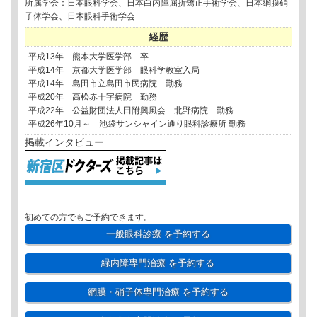
所属学会：日本眼科学会、日本白内障屈折矯正手術学会、日本網膜硝
子体学会、日本眼科手術学会
経歴
平成13年 熊本大学医学部 卒
平成14年 京都大学医学部 眼科学教室入局
平成14年 島田市立島田市民病院 勤務
平成20年 高松赤十字病院 勤務
平成22年 公益財団法人田附興風会 北野病院 勤務
平成26年10月～ 池袋サンシャイン通り眼科診療所 勤務
掲載インタビュー
初めての方でもご予約できます。
一般眼科診療
を予約する
緑内障専門治療
を予約する
網膜・硝子体専門治療
を予約する