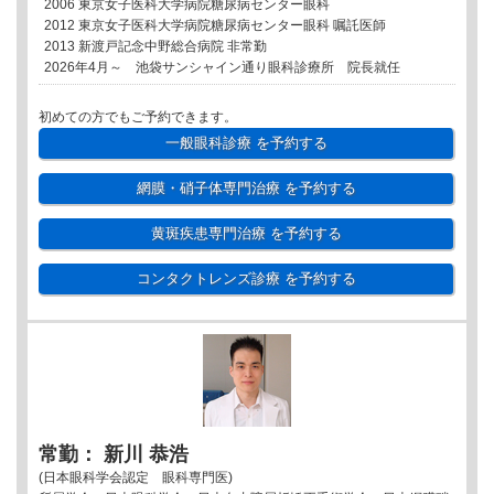
2006 東京女子医科大学病院糖尿病センター眼科
2012 東京女子医科大学病院糖尿病センター眼科 嘱託医師
2013 新渡戸記念中野総合病院 非常勤
2026年4月～ 池袋サンシャイン通り眼科診療所 院長就任
初めての方でもご予約できます。
一般眼科診療
を予約する
網膜・硝子体専門治療
を予約する
黄斑疾患専門治療
を予約する
コンタクトレンズ診療
を予約する
常勤： 新川 恭浩
(日本眼科学会認定 眼科専門医)