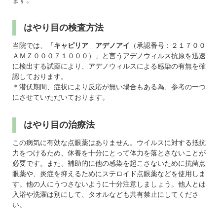
ます。
はやり目の検査方法
当院では、
「キャピリア アデノアイ
（承認番号：２１７００
ＡＭＺ０００７１０００）」と言うアデノウィルス抗原を迅速
に検出する試薬により、アデノウィルスによる感染の有無を確
認しております。
＊潜伏期間、症状により反応が無い場合もある為、参考の一つ
にさせていただいております。
はやり目の治療法
この病気に有効な点眼薬はありません。ウイルスに対する抵抗
力をつけるため、休養を十分にとって体力を落とさないことが
必要です。また、補助的に他の感染を起こさないために抗菌点
眼薬や、炎症を抑えるためにステロイド点眼薬などを使用しま
す。他の人にうつさないように十分注意しましょう。他人とは
入浴や洗濯は別にして、タオルなども共有禁止にしてくださ
い。