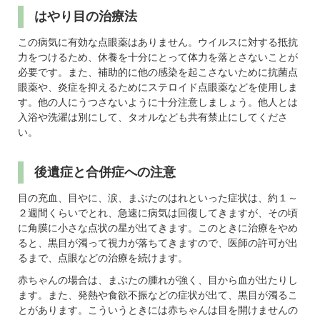
はやり目の治療法
この病気に有効な点眼薬はありません。ウイルスに対する抵抗
力をつけるため、休養を十分にとって体力を落とさないことが
必要です。また、補助的に他の感染を起こさないために抗菌点
眼薬や、炎症を抑えるためにステロイド点眼薬などを使用しま
す。他の人にうつさないように十分注意しましょう。他人とは
入浴や洗濯は別にして、タオルなども共有禁止にしてくださ
い。
後遺症と合併症への注意
目の充血、目やに、涙、まぶたのはれといった症状は、約１～
２週間くらいでとれ、急速に病気は回復してきますが、その頃
に角膜に小さな点状の星が出てきます。このときに治療をやめ
ると、黒目が濁って視力が落ちてきますので、医師の許可が出
るまで、点眼などの治療を続けます。
赤ちゃんの場合は、まぶたの腫れが強く、目から血が出たりし
ます。また、発熱や食欲不振などの症状が出て、黒目が濁るこ
とがあります。こういうときには赤ちゃんは目を開けませんの