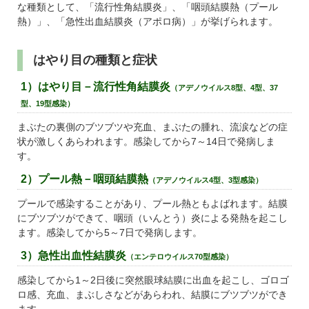
な種類として、「流行性角結膜炎」、「咽頭結膜熱（プール
熱）」、「急性出血結膜炎（アポロ病）」が挙げられます。
はやり目の種類と症状
1）はやり目－流行性角結膜炎
（アデノウイルス8型、4型、37
型、19型感染）
まぶたの裏側のブツブツや充血、まぶたの腫れ、流涙などの症
状が激しくあらわれます。感染してから7～14日で発病しま
す。
2）プール熱－咽頭結膜熱
（アデノウイルス4型、3型感染）
プールで感染することがあり、プール熱ともよばれます。結膜
にブツブツができて、咽頭（いんとう）炎による発熱を起こし
ます。感染してから5～7日で発病します。
3）
急性出血性結膜炎
（エンテロウイルス70型感染）
感染してから1～2日後に突然眼球結膜に出血を起こし、ゴロゴ
ロ感、充血、まぶしさなどがあらわれ、結膜にブツブツができ