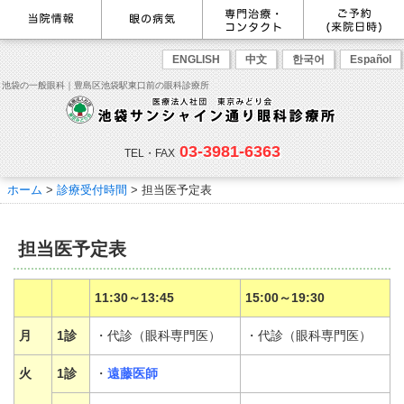
最新情報
感染症予防のための衛生環境整
眼の病気を調べる
眼科専門治療・特設ページ
WEB予約(来院日時の設定)
ENGLISH
中文
한국어
Español
備の取り組み
病名から探す
緑内障専門治療ページ
一般眼科診療を予約
症状から探す
角膜疾患専門治療ページ
コンタクトレンズ診療を予約
池袋の一般眼科｜豊島区池袋駅東口前の眼科診療所
目の構造から探す
ドライアイ専門治療ページ
緑内障専門治療を予約
網膜・硝子体専門治療ページ
角膜専門治療を予約
医師のご紹介
当院勤務医師のご紹介
ごあいさつ
黄斑疾患専門治療ページ
ドライアイ専門治療を予約
ぶどう膜炎専門治療ページ
網膜・硝子体専門治療を予約
主な眼科疾患
03-3981-6363
白内障専門治療ページ
白内障専門治療を予約
花粉症専門ページ
白内障手術公開講座を予約
緑内障
TEL・FAX
網膜疾患
眼精疲労
院内の様子・設備
眼形成診療ページ
黄斑専門治療を予約
コンタクトレンズ診療
予約をキャンセルする
院内の様子
ドライアイ
ものもらい
検査･治療･手術機器
花粉症
ホーム
>
診療受付時間
>
担当医予定表
抗VEGF抗体療法
ボツリヌス療法
白内障
アレルギー性結膜炎
コンタクトレンズ診
ご予約
診療のご案内・アクセス
療
小児眼科専門治療ぺージ(新宿
ご予約方法
診療受付時間
担当医予定表
東口眼科医院)
学校近視について
担当医予定表
アクセス
当院へお越しになる方へのお願
い
点眼液・眼軟膏について
コンタクトレンズ診療
診察の流れ
11:30～13:45
15:00～19:30
コンタクトレンズの種類と特徴
しばらく眼科受診していない方
リンク
へ
月
1診
・代診（眼科専門医）
・代診（眼科専門医）
初めてコンタクトレンズを使う
コンタクトレンズトラブル
よくある質問
診療報酬に関する院内掲示
方へ
火
1診
・
遠藤医師
メールマガジン
リクルート