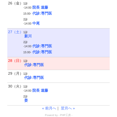
26（金）
1診
院長 遠藤
-14:00
代診:専門医
15:00-
2診
中尾
-14:00
27（土）
1診
新川
2診
代診:専門医
-14:00
代診:専門医
15:00-
28（日）
1診
代診:専門医
29（月）
1診
代診:専門医
30（火）
1診
院長 遠藤
-14:00
2診
姜
« 前月へ
｜
翌月へ »
Powerd by -
PHP工房
-