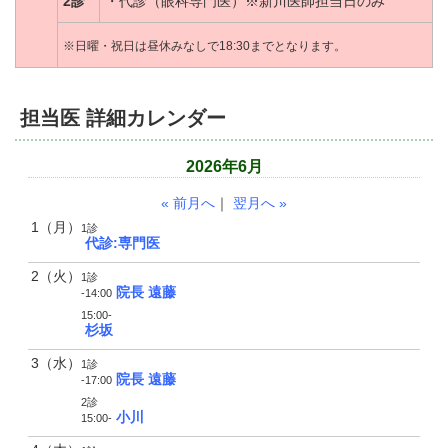
2診
・代診（眼科専門医）※新川医師担当日のみ
※日曜・祝日は昼休みなしで18:30までとなります。
担当医 詳細カレンダー
2026年6月
« 前月へ
｜
翌月へ »
1（月）
1診
代診:専門医
2（火）
1診
院長 遠藤
-14:00
15:00-
杉坂
3（水）
1診
院長 遠藤
-17:00
2診
小川
15:00-