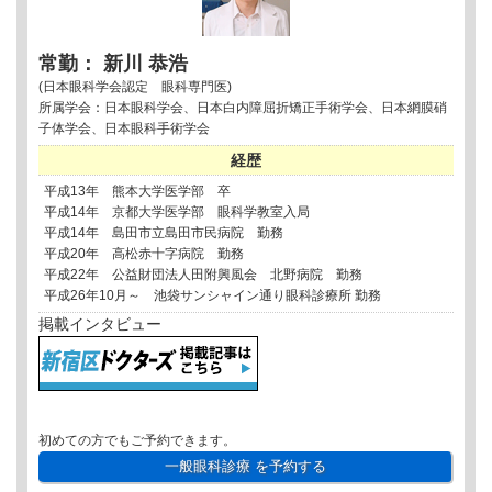
常勤： 新川 恭浩
(日本眼科学会認定 眼科専門医)
所属学会：日本眼科学会、日本白内障屈折矯正手術学会、日本網膜硝
子体学会、日本眼科手術学会
経歴
平成13年 熊本大学医学部 卒
平成14年 京都大学医学部 眼科学教室入局
平成14年 島田市立島田市民病院 勤務
平成20年 高松赤十字病院 勤務
平成22年 公益財団法人田附興風会 北野病院 勤務
平成26年10月～ 池袋サンシャイン通り眼科診療所 勤務
掲載インタビュー
初めての方でもご予約できます。
一般眼科診療
を予約する