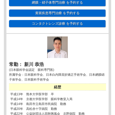
網膜・硝子体専門治療
を予約する
黄斑疾患専門治療
を予約する
コンタクトレンズ診療
を予約する
常勤： 新川 恭浩
(日本眼科学会認定 眼科専門医)
所属学会：日本眼科学会、日本白内障屈折矯正手術学会、日本網膜硝
子体学会、日本眼科手術学会
経歴
平成13年 熊本大学医学部 卒
平成14年 京都大学医学部 眼科学教室入局
平成14年 島田市立島田市民病院 勤務
平成20年 高松赤十字病院 勤務
平成22年 公益財団法人田附興風会 北野病院 勤務