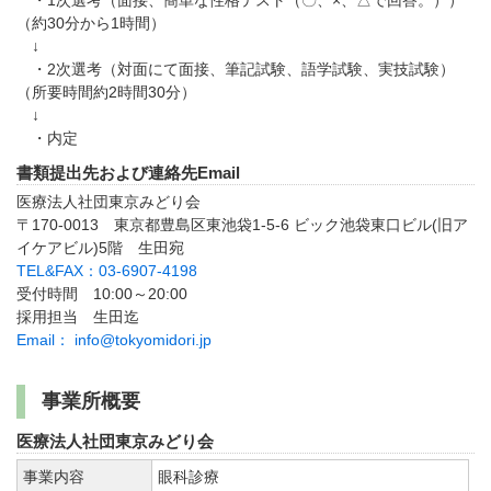
・1次選考（面接、簡単な性格テスト（〇、×、△で回答。））
（約30分から1時間）
↓
・2次選考（対面にて面接、筆記試験、語学試験、実技試験）
（所要時間約2時間30分）
↓
・内定
書類提出先および連絡先Email
医療法人社団東京みどり会
〒170-0013 東京都豊島区東池袋1-5-6 ビック池袋東口ビル(旧ア
イケアビル)5階 生田宛
TEL&FAX：03-6907-4198
受付時間 10:00～20:00
採用担当 生田迄
Email： info@tokyomidori.jp
事業所概要
医療法人社団東京みどり会
事業内容
眼科診療