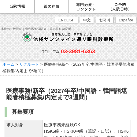
最新情報
感染症予防のための衛生環境整
眼の病気を調べる
眼科専門治療・特設ページ
WEB予約(来院日時の設定)
ENGLISH
中文
한국어
Español
備の取り組み
病名から探す
緑内障専門治療ページ
一般眼科診療を予約
症状から探す
角膜疾患専門治療ページ
コンタクトレンズ診療を予約
池袋の一般眼科｜豊島区池袋駅東口前の眼科診療所
目の構造から探す
ドライアイ専門治療ページ
緑内障専門治療を予約
網膜・硝子体専門治療ページ
角膜専門治療を予約
医師のご紹介
当院勤務医師のご紹介
ごあいさつ
黄斑疾患専門治療ページ
ドライアイ専門治療を予約
ぶどう膜炎専門治療ページ
網膜・硝子体専門治療を予約
主な眼科疾患
03-3981-6363
白内障専門治療ページ
白内障専門治療を予約
花粉症専門ページ
白内障手術公開講座を予約
緑内障
TEL・FAX
網膜疾患
眼精疲労
院内の様子・設備
眼形成診療ページ
黄斑専門治療を予約
コンタクトレンズ診療
予約をキャンセルする
院内の様子
ドライアイ
ものもらい
検査･治療･手術機器
花粉症
ホーム
>
リクルート
>
医療事務/新卒（2027年卒/中国語・韓国語堪能者積
抗VEGF抗体療法
ボツリヌス療法
白内障
アレルギー性結膜炎
コンタクトレンズ診
ご予約
診療のご案内・アクセス
極募集/内定まで3週間）
療
小児眼科専門治療ぺージ(新宿
ご予約方法
診療受付時間
担当医予定表
東口眼科医院)
学校近視について
アクセス
当院へお越しになる方へのお願
医療事務/新卒（2027年卒/中国語・韓国語堪
い
点眼液・眼軟膏について
コンタクトレンズ診療
能者積極募集/内定まで3週間）
診察の流れ
コンタクトレンズの種類と特徴
しばらく眼科受診していない方
リンク
へ
募集要項
初めてコンタクトレンズを使う
コンタクトレンズトラブル
よくある質問
診療報酬に関する院内掲示
求人対象
医療事務未経験OK
方へ
メールマガジン
リクルート
HSK5級・HSKK中級（筆記・口試）、HSK6