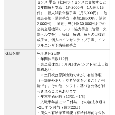
センス 手当（社内ライセンスに合格すると
２年間毎月支給 1件2000円 1人最大15
件）、新人試験合格手当（月5,000円）、勉
強会参加・講師手当（参加1回500円、講師
2,000円）、通勤手当(上限30,000円までの
公共交通機関)、シフト協力手当（皆勤・欠
勤ヘルプ等）、毎日、毎週、毎月の目標達
成手当、個人のインセンティブ手当、イン
フルエンザ予防接種手当
休日休暇
完全週休2日制
・年間休日数112日。
・完全週休2日：月9日休み(シフト制)土日祝
勤務あり。
※土日祝は原則出勤ですが、有給休暇
（一部例外あり）や希望休をとることが可
能です。その他、シフトに基づき公休が付
与されることもあります
・年末年始休暇（12/31～1/3）
・入職半年後に12日付与、その後法令通り
+2日ずつ 付与（最大22日）
・病欠の有給振替可能（有給付与前は公休