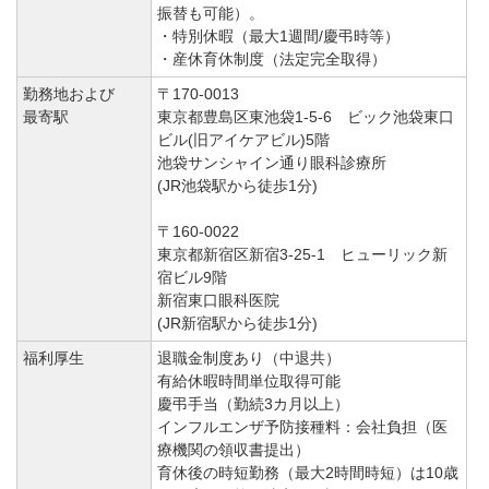
振替も可能）。
・特別休暇（最大1週間/慶弔時等）
・産休育休制度（法定完全取得）
勤務地および
〒170-0013
最寄駅
東京都豊島区東池袋1-5-6 ビック池袋東口
ビル(旧アイケアビル)5階
池袋サンシャイン通り眼科診療所
(JR池袋駅から徒歩1分)
〒160-0022
東京都新宿区新宿3-25-1 ヒューリック新
宿ビル9階
新宿東口眼科医院
(JR新宿駅から徒歩1分)
福利厚生
退職金制度あり（中退共）
有給休暇時間単位取得可能
慶弔手当（勤続3カ月以上）
インフルエンザ予防接種料：会社負担（医
療機関の領収書提出）
育休後の時短勤務（最大2時間時短）は10歳