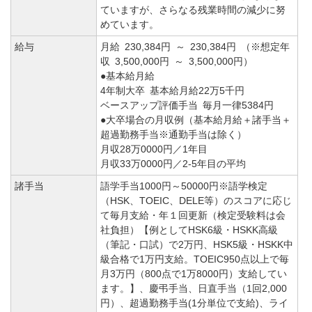
ていますが、さらなる残業時間の減少に努
めています。
給与
月給 230,384円 ～ 230,384円 （※想定年
収 3,500,000円 ～ 3,500,000円）
●基本給月給
4年制大卒 基本給月給22万5千円
ベースアップ評価手当 毎月一律5384円
●大卒場合の月収例（基本給月給＋諸手当＋
超過勤務手当※通勤手当は除く）
月収28万0000円／1年目
月収33万0000円／2-5年目の平均
諸手当
語学手当1000円～50000円※語学検定
（HSK、TOEIC、DELE等）のスコアに応じ
て毎月支給・年１回更新（検定受験料は会
社負担）【例としてHSK6級・HSKK高級
（筆記・口試）で2万円、HSK5級・HSKK中
級合格で1万円支給。TOEIC950点以上で毎
月3万円（800点で1万8000円）支給してい
ます。】、慶弔手当、日直手当（1回2,000
円）、超過勤務手当(1分単位で支給)、ライ