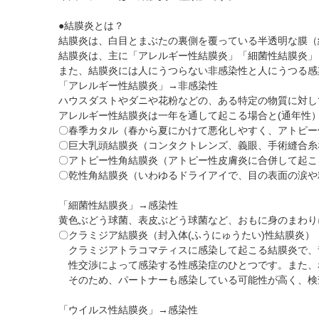
黄斑疾患専門治療ページ
ドライアイ専門治療を予約
遠近両用コンタクト
●結膜炎とは？
院内の様子・設備
ぶどう膜炎専門治療ページ
網膜・硝子体専門治療を予約
乱視用コンタクト
結膜炎は、白目とまぶたの裏側を覆っている半透明な膜（
院内の様子
白内障専門治療を予約
サークルレンズ
結膜炎は、主に「アレルギー性結膜炎」「細菌性結膜炎」
また、結膜炎には人にうつらない非感染性と人にうつる感
検査･治療･手術機器
白内障手術公開講座を予約
「アレルギー性結膜炎」→非感染性
黄斑専門治療を予約
ハウスダストやダニや花粉などの、ある特定の物質に対し
アレルギー性結膜炎は一年を通して起こる場合と(通年性
予約をキャンセルする
〇春季カタル（春から夏にかけて悪化しやすく、アトピー
〇巨大乳頭結膜炎（コンタクトレンズ、義眼、手術縫合糸
〇アトピー性角結膜炎（アトピー性皮膚炎に合併して起こ
〇乾性角結膜炎（いわゆるドライアイで、目の表面の涙や
「細菌性結膜炎」→感染性
黄色ぶどう球菌、表皮ぶどう球菌など、おもに身のまわり
〇クラミジア結膜炎（封入体(ふうにゅうたい)性結膜炎）
クラミジアトラコマティスに感染して起こる結膜炎で、昔
性交渉によって感染する性感染症のひとつです。また、
そのため、パートナーも感染している可能性が高く、検
「ウイルス性結膜炎」→感染性