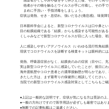
感染者がくしゃみや咳を手で押さえた後、その手で周り
他者がその物を触るとウイルスが手に付着し、その手で
まめに手洗い・手指消毒をしましょう。
症状は発熱、せき・息切れ、強いだるさ(倦怠感)、味覚障
日本眼科学会によると、新型コロナウイルスは口や鼻とい
目の粘膜組織である「結膜」からも感染する可能性がある
くしゃみなどで新型コロナウイルスが目に入った場合、初
人に感染しやすいアデノウイルス（いわゆる流行性角結膜
現状でコロナウイルスを診断する検査キットは眼科的には
発熱、呼吸器症状がなく、結膜炎のみの
実は新型コロナウイルスに感染していたことが、後日にわ
海外渡航歴やコロナ患者との濃厚接触歴が明らかであり、3
きたした方は、まず最寄りの保健所に相談してください。
当院での新型コロナウイルス感染対策としてこちらもご確
●上記は一般的な説明です。症状が気になる方は受診の上
●一般の方向けですので医学用語が必ずしも厳密ではあり
●無断での記事転載はご遠慮ください。