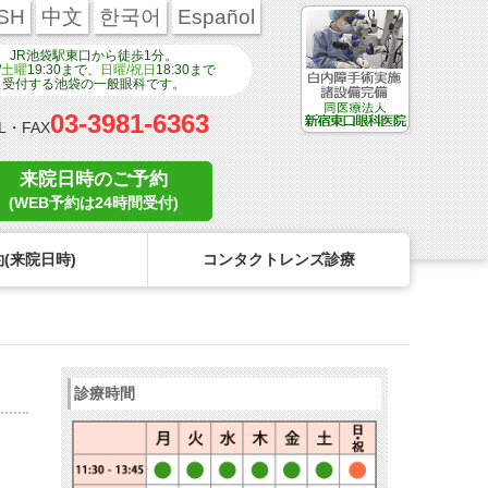
SH
中文
한국어
Español
JR池袋駅東口から徒歩1分。
/
土曜
19:30まで、
日曜/祝日
18:30まで
受付する池袋の一般眼科です。
03-3981-6363
L・FAX
来院日時のご予約
(WEB予約は24時間受付)
(来院日時)
コンタクトレンズ診療
ンタクトのトラブル
医療関係者の皆様へ
学校近視について
コンタクトレンズのトラブル
診療時間
リンク
コンタクトレンズの眼疾患
点眼液・眼軟膏について
よくある質問
診療報酬に関する院内掲示