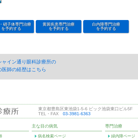
・硝子体専門治療
黄斑疾患専門治療
白内障専門治療
を予約する
を予約する
を予約する
シャイン通り眼科診療所の
の医師の経歴はこちら
東京都豊島区東池袋1-5-6 ビック池袋東口ビル5F
TEL・FAX
03-3981-6363
主な目の病気
専門治療
師
病名検索ページ
緑内障ページ