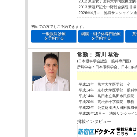
2012 東京女子医科大学病院糖尿
2013 新渡戸記念中野総合病院 非
2026年4月～ 池袋サンシャイン
初めての方でもご予約できます。
一般眼科診療
網膜・硝子体専門治療
黄
を予約する
を予約する
常勤： 新川 恭浩
(日本眼科学会認定 眼科専門医)
所属学会：日本眼科学会、日本白内
平成13年 熊本大学医学部 卒
平成14年 京都大学医学部 眼科
平成14年 島田市立島田市民病院
平成20年 高松赤十字病院 勤務
平成22年 公益財団法人田附興風
平成26年10月～ 池袋サンシャイ
掲載インタビュー