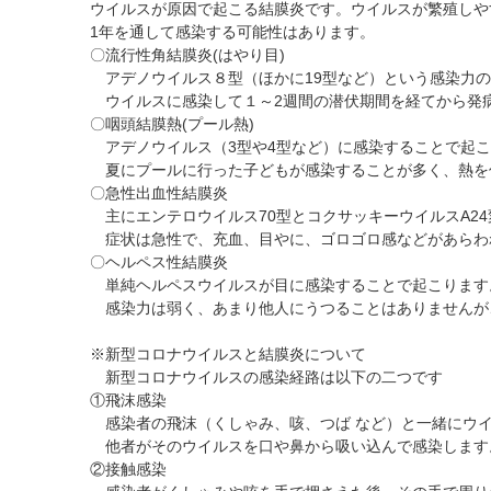
ウイルスが原因で起こる結膜炎です。ウイルスが繁殖しや
1年を通して感染する可能性はあります。
〇流行性角結膜炎(はやり目)
アデノウイルス８型（ほかに19型など）という感染力の
ウイルスに感染して１～2週間の潜伏期間を経てから発
〇咽頭結膜熱(プール熱)
アデノウイルス（3型や4型など）に感染することで起こ
夏にプールに行った子どもが感染することが多く、熱を
〇急性出血性結膜炎
主にエンテロウイルス70型とコクサッキーウイルスA2
症状は急性で、充血、目やに、ゴロゴロ感などがあらわ
〇ヘルペス性結膜炎
単純ヘルペスウイルスが目に感染することで起こります
感染力は弱く、あまり他人にうつることはありませんが
※新型コロナウイルスと結膜炎について
新型コロナウイルスの感染経路は以下の二つです
①飛沫感染
感染者の飛沫（くしゃみ、咳、つば など）と一緒にウ
他者がそのウイルスを口や鼻から吸い込んで感染します
②接触感染