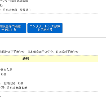
病センター眼科 嘱託医師
常勤
通り眼科診療所 院長就任
斑疾患専門治療
コンタクトレンズ診療
を予約する
を予約する
障屈折矯正手術学会、日本網膜硝子体学会、日本眼科手術学会
経歴
学教室入局
 勤務
会 北野病院 勤務
ン通り眼科診療所 勤務