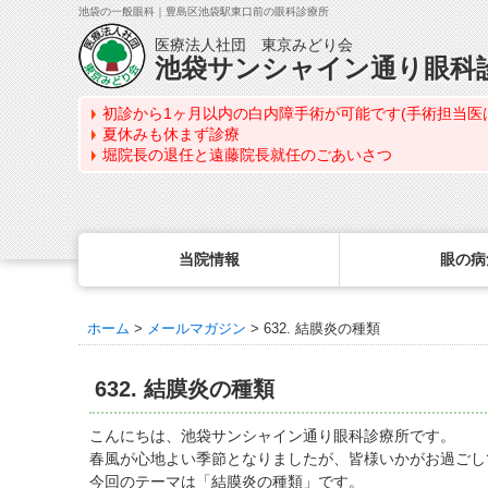
池袋の一般眼科｜豊島区池袋駅東口前の眼科診療所
医療法人社団 東京みどり会
池袋サンシャイン通り眼科
初診から1ヶ月以内の白内障手術が可能です(手術担当医
夏休みも休まず診療
堀院長の退任と遠藤院長就任のごあいさつ
当院情報
眼の病
ホーム
>
メールマガジン
>
632. 結膜炎の種類
眼の病気を調べる
眼科専門治療・特設ページ
WEB予約(来院日時の設定)
コンタクトレンズ診療
最新情報
感染症予防のための衛生環境整備の取り組み
病名から探す
緑内障専門治療ページ
一般眼科診療を予約
コンタクトレンズ診療TOP
632. 結膜炎の種類
症状から探す
角膜疾患専門治療ページ
コンタクトレンズ診療を予約
処方箋を推奨する理由
医師のご紹介
目の構造から探す
ドライアイ専門治療ページ
緑内障専門治療を予約
定期検査について
こんにちは、池袋サンシャイン通り眼科診療所です。
当院勤務医師のご紹介
春風が心地よい季節となりましたが、皆様いかがお過ごし
網膜・硝子体専門治療ページ
角膜専門治療を予約
コンタクトレンズの種類
今回のテーマは「結膜炎の種類」です。
ごあいさつ