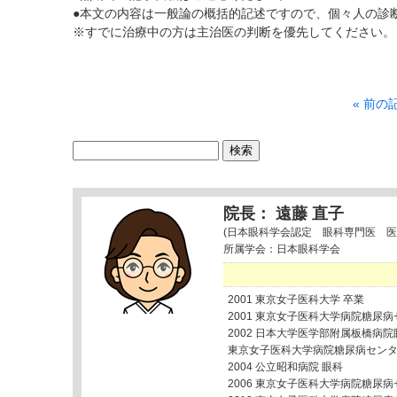
●本文の内容は一般論の概括的記述ですので、個々人の診
※すでに治療中の方は主治医の判断を優先してください。
« 前の
検
索:
院長： 遠藤 直子
(日本眼科学会認定 眼科専門医 医
所属学会：日本眼科学会
2001 東京女子医科大学 卒業
2001 東京女子医科大学病院糖尿
2002 日本大学医学部附属板橋病院
東京女子医科大学病院糖尿病セン
2004 公立昭和病院 眼科
2006 東京女子医科大学病院糖尿