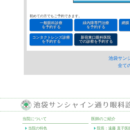
初めての方でもご予約できます。
一般眼科診療
緑内障専門治療
網膜
を予約する
を予約する
コンタクトレンズ診療
新宿東口眼科医院
を予約する
での診察を予約する
池袋サン
全て
当院について
医師のご紹介
当院の特色
院長：遠藤 直子医