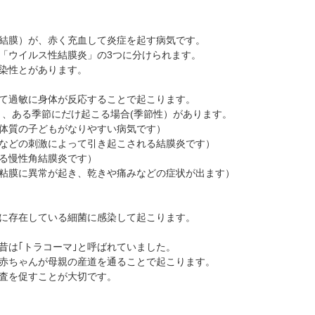
抗VEGF抗体療法
時間帯別の混雑状況
ものもらい
ボツリヌス療法
問診表ダウンロード
花粉症
結膜）が、赤く充血して炎症を起す病気です。
小児眼科専門治療ぺージ(新宿東口眼科医院)
アクセス
白内障
「ウイルス性結膜炎」の3つに分けられます。
染性とがあります。
当院へお越しになる方へのお願い
アレルギー性結膜炎
診察の流れ
コンタクトレンズ診療
て過敏に身体が反応することで起こります。
）、ある季節にだけ起こる場合(季節性）があります。
体質の子どもがなりやすい病気です）
などの刺激によって引き起こされる結膜炎です）
る慢性角結膜炎です）
粘膜に異常が起き、乾きや痛みなどの症状が出ます）
に存在している細菌に感染して起こります。
は｢トラコーマ｣と呼ばれていました。
赤ちゃんが母親の産道を通ることで起こります。
査を促すことが大切です。