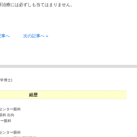
断治療には必ずしも当てはまりません。
記事へ
次の記事へ »
学博士)
経歴
病センター眼科
眼科 出向
ター眼科
病センター眼科