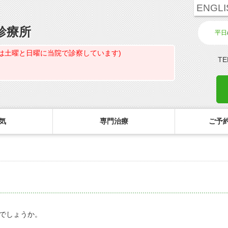
ENGLI
診療所
平日
は土曜と日曜に当院で診察しています)
TE
気
専門治療
ご予約
診療のご案内・アクセス
主な眼科疾患
ご予約
コ
白内障専門治療ページ
初めてコンタクトを使う方へ
診療受付時間
緑内障
ご予約方法
花粉症専門ページ
しばらく眼科受診していない方へ
担当医予定表
網膜疾患
眼形成診療ページ
コンタクトレンズの装着方法
診察の所要時間
眼精疲労
でしょうか。
コンタクトレンズ診療
検査費用の目安
ドライアイ