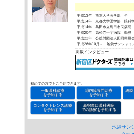
平成13年 熊本大学医学部 卒
平成14年 京都大学医学部 眼科
平成14年 島田市立島田市民病院
平成20年 高松赤十字病院 勤務
平成22年 公益財団法人田附興風
平成26年10月～ 池袋サンシャイ
掲載インタビュー
初めての方でもご予約できます。
一般眼科診療
緑内障専門治療
網膜
を予約する
を予約する
コンタクトレンズ診療
新宿東口眼科医院
を予約する
での診察を予約する
池袋サン