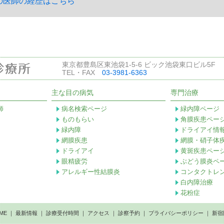
の医師の経歴はこちら
東京都豊島区東池袋1-5-6 ビック池袋東口ビル5F
TEL・FAX
03-3981-6363
主な目の病気
専門治療
師
病名検索ページ
緑内障ページ
ものもらい
角膜疾患ペー
緑内障
ドライアイ情
網膜疾患
網膜・硝子体
ドライアイ
黄斑疾患ペー
眼精疲労
ぶどう膜炎ペ
アレルギー性結膜炎
コンタクトレ
白内障治療
花粉症
ME
｜
最新情報
｜
診療受付時間
｜
アクセス
｜
診察予約
｜
プライバシーポリシー
｜
新宿