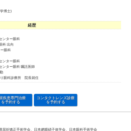
学博士)
経歴
病センター眼科
眼科 出向
ター眼科
病センター眼科
病センター眼科 嘱託医師
常勤
通り眼科診療所 院長就任
斑疾患専門治療
コンタクトレンズ診療
を予約する
を予約する
障屈折矯正手術学会、日本網膜硝子体学会、日本眼科手術学会