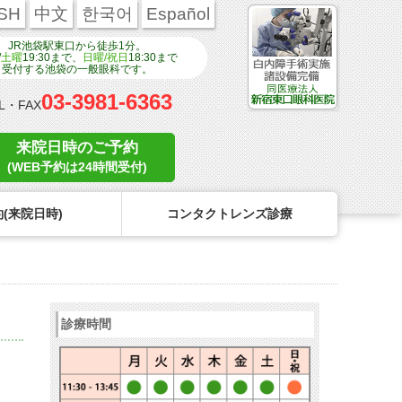
SH
中文
한국어
Español
JR池袋駅東口から徒歩1分。
/
土曜
19:30まで、
日曜/祝日
18:30まで
受付する池袋の一般眼科です。
03-3981-6363
L・FAX
来院日時のご予約
(WEB予約は24時間受付)
(来院日時)
コンタクトレンズ診療
ンタクトのトラブル
医療関係者の皆様へ
学校近視について
コンタクトレンズのトラブル
診療時間
リンク
コンタクトレンズの眼疾患
点眼液・眼軟膏について
よくある質問
診療報酬に関する院内掲示