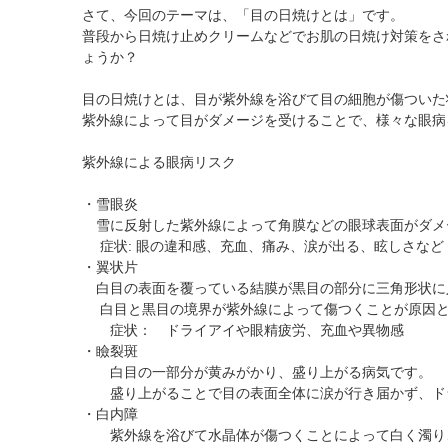
黄斑疾患専門治療ページ
ドライアイ専門治療を予約
遠近両用コンタクト
さて、今回のテーマは、「目の日焼けとは」です。
普段から日焼け止めクリームなどでお肌の日焼け対策をさ
院内の様子・設備
ぶどう膜炎専門治療ページ
網膜・硝子体専門治療を予約
乱視用コンタクト
ょうか？
院内の様子
白内障専門治療を予約
サークルレンズ
目の日焼けとは、目が紫外線を浴びて目の細胞が傷ついた
検査･治療･手術機器
白内障手術公開講座を予約
紫外線によって目がダメージを受けることで、様々な眼病
黄斑専門治療を予約
紫外線による眼病リスク
予約をキャンセルする
・雪眼炎
雪に反射した紫外線によって角膜などの眼球表面がダメ
症状: 眼の違和感、充血、痛み、涙が出る、眩しさなど
・翼状片
白目の表面を覆っている結膜が黒目の部分に三角形状に
白目と黒目の境界が紫外線によって傷つくことが原因と
症状： ドライアイや眼精疲労、充血や異物感
・瞼裂斑
白目の一部分が黄みがかり、盛り上がる病気です。
盛り上がることで目の表面全体に涙が行き届かず、ド
・白内障
紫外線を浴びて水晶体が傷つくことによって白く濁り