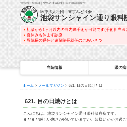
池袋の一般眼科｜豊島区池袋駅東口前の眼科診療所
医療法人社団 東京みどり会
池袋サンシャイン通り眼科
初診から1ヶ月以内の白内障手術が可能です(手術担当医
夏休みも休まず診療
堀院長の退任と遠藤院長就任のごあいさつ
当院情報
眼の病
ホーム
>
メールマガジン
>
621. 目の日焼けとは
眼の病気を調べる
眼科専門治療・特設ページ
WEB予約(来院日時の設定)
コンタクトレンズ診療
最新情報
感染症予防のための衛生環境整備の取り組み
病名から探す
緑内障専門治療ページ
一般眼科診療を予約
コンタクトレンズ診療TOP
621. 目の日焼けとは
症状から探す
角膜疾患専門治療ページ
コンタクトレンズ診療を予約
処方箋を推奨する理由
医師のご紹介
目の構造から探す
ドライアイ専門治療ページ
緑内障専門治療を予約
定期検査について
こんにちは。池袋サンシャイン通り眼科診療所です。
当院勤務医師のご紹介
まだまだ厳しい寒さが続いていますが、皆様いかがお過ご
網膜・硝子体専門治療ページ
角膜専門治療を予約
コンタクトレンズの種類
ごあいさつ