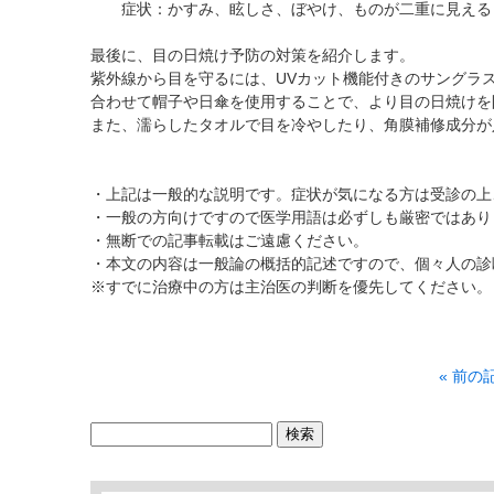
症状：かすみ、眩しさ、ぼやけ、ものが二重に見える
最後に、目の日焼け予防の対策を紹介します。
紫外線から目を守るには、UVカット機能付きのサングラ
合わせて帽子や日傘を使用することで、より目の日焼けを
また、濡らしたタオルで目を冷やしたり、角膜補修成分が
・上記は一般的な説明です。症状が気になる方は受診の上
・一般の方向けですので医学用語は必ずしも厳密ではあり
・無断での記事転載はご遠慮ください。
・本文の内容は一般論の概括的記述ですので、個々人の診
※すでに治療中の方は主治医の判断を優先してください。
« 前の
検
索: