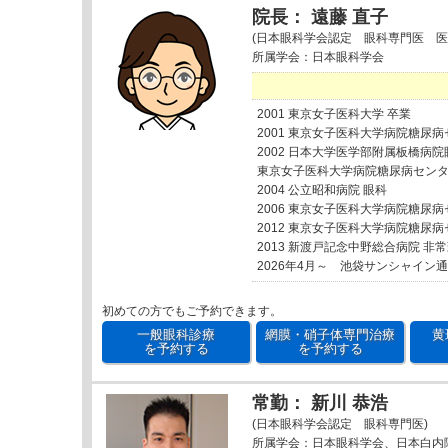
院長： 遠藤 直子
(日本眼科学会認定 眼科専門医 医
所属学会：日本眼科学会
2001 東京女子医科大学 卒業
2001 東京女子医科大学病院糖尿
2002 日本大学医学部附属板橋病院
東京女子医科大学病院糖尿病セン
2004 公立昭和病院 眼科
2006 東京女子医科大学病院糖尿
2012 東京女子医科大学病院糖尿
2013 新渡戸記念中野総合病院 非
2026年4月～ 池袋サンシャイン
初めての方でもご予約できます。
一般眼科診療
網膜・硝子体専門治療
黄
を予約する
を予約する
常勤： 新川 恭浩
(日本眼科学会認定 眼科専門医)
所属学会：日本眼科学会、日本白内