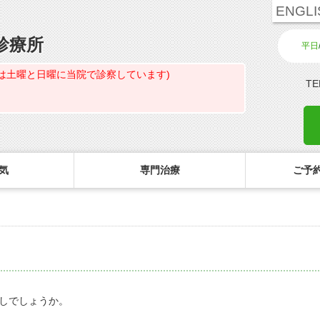
ENGLI
診療所
平日
は土曜と日曜に当院で診察しています)
TE
気
専門治療
ご予約
診療のご案内・アクセス
主な眼科疾患
ご予約
コ
白内障専門治療ページ
初めてコンタクトを使う方へ
診療受付時間
緑内障
ご予約方法
花粉症専門ページ
しばらく眼科受診していない方へ
担当医予定表
網膜疾患
眼形成診療ページ
コンタクトレンズの装着方法
診察の所要時間
眼精疲労
しでしょうか。
コンタクトレンズ診療
検査費用の目安
ドライアイ