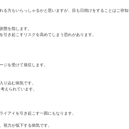
抗VEGF抗体療法
時間帯別の混雑状況
ものもらい
れる方もいらっしゃるかと思いますが、目も日焼けをすることはご存知
ボツリヌス療法
問診表ダウンロード
花粉症
小児眼科専門治療ぺージ(新宿東口眼科医院)
アクセス
白内障
状態を指します。
当院へお越しになる方へのお願い
アレルギー性結膜炎
を引き起こすリスクを高めてしまう恐れがあります。
診察の流れ
コンタクトレンズ診療
ージを受けて発症します。
入り込む病気です。
考えられています。
ライアイを引き起こす一因にもなります。
、視力が低下する病気です。