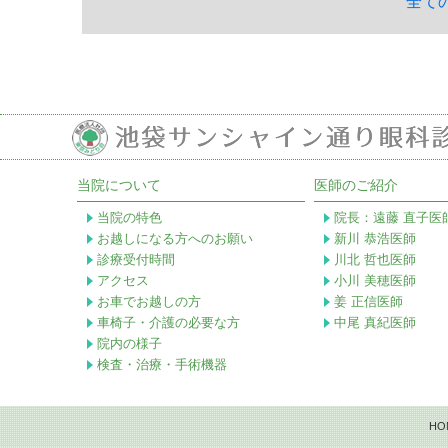
全て
当院について
医師のご紹介
当院の特色
院長：遠藤 直子医
お越しになる方へのお願い
新川 恭浩医師
診療受付時間
川北 哲也医師
アクセス
小川 美穂医師
お車でお越しの方
姜 正信医師
車椅子・介護の必要な方
中尾 真紀医師
院内の様子
検査・治療・手術機器
HO