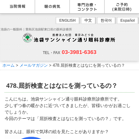
最新情報
感染症予防のための衛生環境整
眼の病気を調べる
眼科専門治療・特設ページ
WEB予約(来院日時の設定)
ENGLISH
中文
한국어
Español
備の取り組み
病名から探す
緑内障専門治療ページ
一般眼科診療を予約
症状から探す
角膜疾患専門治療ページ
コンタクトレンズ診療を予約
池袋の一般眼科｜豊島区池袋駅東口前の眼科診療所
目の構造から探す
ドライアイ専門治療ページ
緑内障専門治療を予約
網膜・硝子体専門治療ページ
角膜専門治療を予約
医師のご紹介
当院勤務医師のご紹介
ごあいさつ
黄斑疾患専門治療ページ
ドライアイ専門治療を予約
ぶどう膜炎専門治療ページ
網膜・硝子体専門治療を予約
主な眼科疾患
03-3981-6363
白内障専門治療ページ
白内障専門治療を予約
花粉症専門ページ
白内障手術公開講座を予約
緑内障
TEL・FAX
網膜疾患
眼精疲労
院内の様子・設備
眼形成診療ページ
黄斑専門治療を予約
コンタクトレンズ診療
予約をキャンセルする
院内の様子
ドライアイ
ものもらい
検査･治療･手術機器
花粉症
ホーム
>
メールマガジン
>
478.屈折検査とはなにを測っているの？
抗VEGF抗体療法
ボツリヌス療法
白内障
アレルギー性結膜炎
コンタクトレンズ診
ご予約
診療のご案内・アクセス
療
小児眼科専門治療ぺージ(新宿
ご予約方法
診療受付時間
担当医予定表
東口眼科医院)
学校近視について
478.屈折検査とはなにを測っているの？
アクセス
当院へお越しになる方へのお願
い
点眼液・眼軟膏について
コンタクトレンズ診療
こんにちは。池袋サンシャイン通り眼科診療所診療所です。
診察の流れ
少しずつ春の暖かさに近づいてきましたが、皆様いかがお過ごし
コンタクトレンズの種類と特徴
しばらく眼科受診していない方
リンク
でしょうか。
へ
今回のテーマは「屈折検査とはなにを測っているの？」です。
初めてコンタクトレンズを使う
コンタクトレンズトラブル
よくある質問
診療報酬に関する院内掲示
方へ
メールマガジン
リクルート
皆さんは、眼科で気球の絵を見たことがありますか？