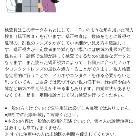
検査員はこのデータをもとにして、「C」のような形を用いた視力
検査（矯正検査）を行います。矯正検査は、数値をもとに近視や
遠視の、乱視のレンズをかざしていき細かい見え方を確認しま
す。矯正視力が一定数値まで満たない場合には病気の兆候の可能
性もあり、診察で医師が詳しく検査でするための重要なデータと
なります。また測った矯正視力によって、各個人に合ったメガネ
やコンタクトレンズの度数を処方することができます。視力検査
を定期的に行うことで、メガネやコンタクトを作る必要がないと
思っていても、ご自身では気づけない視力低下や、緑内障や白内
障など病気の早期発見が出来る事もあります。自覚症状があまり
なくても、是非、定期検診として視力検査を行ってください。
●一般の方向けですので医学用語は必ずしも厳密ではありません。
●無断での記事転載はご遠慮ください。
●本文の内容は一般論の概括的記述ですので、個々人の診断治療に
は必ずしも当てはまりません。
※ すでに治療中の方は主治医の判断を優先してください。