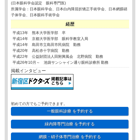
(日本眼科学会認定 眼科専門医)
所属学会：日本眼科学会、日本白内障屈折矯正手術学会、日本網膜硝
子体学会、日本眼科手術学会
経歴
平成13年 熊本大学医学部 卒
平成14年 京都大学医学部 眼科学教室入局
平成14年 島田市立島田市民病院 勤務
平成20年 高松赤十字病院 勤務
平成22年 公益財団法人田附興風会 北野病院 勤務
平成26年10月～ 池袋サンシャイン通り眼科診療所 勤務
掲載インタビュー
初めての方でもご予約できます。
一般眼科診療
を予約する
緑内障専門治療
を予約する
網膜・硝子体専門治療
を予約する