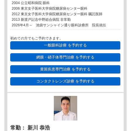
2004 公立昭和病院 眼科
2006 東京女子医科大学病院糖尿病センター眼科
2012 東京女子医科大学病院糖尿病センター眼科 嘱託医師
2013 新渡戸記念中野総合病院 非常勤
2026年4月～ 池袋サンシャイン通り眼科診療所 院長就任
初めての方でもご予約できます。
一般眼科診療
を予約する
網膜・硝子体専門治療
を予約する
黄斑疾患専門治療
を予約する
コンタクトレンズ診療
を予約する
常勤： 新川 恭浩