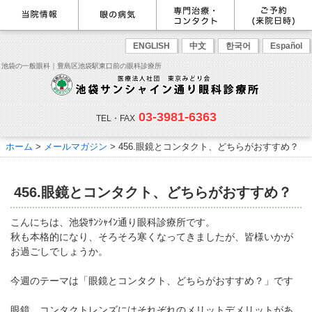
最新情報
感染症予防のための衛生環境整
眼の病気を調べる
眼科専門治療・特設ページ
WEB予約(来院日時の設定)
ENGLISH
中文
한국어
Español
備の取り組み
病名から探す
緑内障専門治療ページ
一般眼科診療を予約
症状から探す
角膜疾患専門治療ページ
コンタクトレンズ診療を予約
池袋の一般眼科｜豊島区池袋駅東口前の眼科診療所
目の構造から探す
ドライアイ専門治療ページ
緑内障専門治療を予約
網膜・硝子体専門治療ページ
角膜専門治療を予約
医師のご紹介
当院勤務医師のご紹介
ごあいさつ
黄斑疾患専門治療ページ
ドライアイ専門治療を予約
ぶどう膜炎専門治療ページ
網膜・硝子体専門治療を予約
主な眼科疾患
03-3981-6363
白内障専門治療ページ
白内障専門治療を予約
花粉症専門ページ
白内障手術公開講座を予約
緑内障
TEL・FAX
網膜疾患
眼精疲労
院内の様子・設備
眼形成診療ページ
黄斑専門治療を予約
コンタクトレンズ診療
予約をキャンセルする
院内の様子
ドライアイ
ものもらい
検査･治療･手術機器
花粉症
ホーム
>
メールマガジン
>
456.眼鏡とコンタクト、どちらがおすすめ？
抗VEGF抗体療法
ボツリヌス療法
白内障
アレルギー性結膜炎
コンタクトレンズ診
ご予約
診療のご案内・アクセス
療
小児眼科専門治療ぺージ(新宿
ご予約方法
診療受付時間
担当医予定表
東口眼科医院)
学校近視について
456.眼鏡とコンタクト、どちらがおすすめ？
アクセス
当院へお越しになる方へのお願
い
点眼液・眼軟膏について
コンタクトレンズ診療
こんにちは、池袋ｻﾝｼｬｲﾝ通り眼科診療所です。
診察の流れ
秋も本格的になり、そろそろ寒くなってきましたが、皆様いかが
コンタクトレンズの種類と特徴
しばらく眼科受診していない方
リンク
お過ごしでしょうか。
へ
初めてコンタクトレンズを使う
コンタクトレンズトラブル
よくある質問
診療報酬に関する院内掲示
今週のテーマは「眼鏡とコンタクト、どちらがおすすめ？」です
方へ
メールマガジン
リクルート
眼鏡、コンタクトレンズにはそれぞれのメリットデメリットがあ