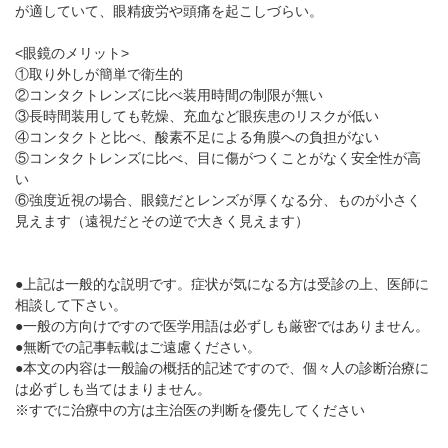
が適していて、眼精疲労や頭痛を起こしづらい。
<眼鏡のメリット>
①取り外しが簡単で衛生的
②コンタクトレンズに比べ装用時間の制限が無い
③長時間装用しても乾燥、充血など眼疾患のリスクが低い
④コンタクトと比べ、酸素不足による角膜への負担がない
⑤コンタクトレンズに比べ、目に傷がつくことがなく安全性が高
い
⑥強度近視の場合、眼鏡だとレンズが厚くなる分、ものが小さく
見えます（遠視だとその逆で大きく見えます）
●上記は一般的な説明です。症状が気になる方は受診の上、医師に
相談して下さい。
●一般の方向けですので医学用語は必ずしも厳密ではありません。
●無断での記事転載はご遠慮ください。
●本文の内容は一般論の概括的記述ですので、個々人の診断治療に
は必ずしも当てはまりません。
※すでに治療中の方は主治医の判断を優先してください