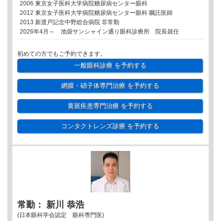
2006 東京女子医科大学病院糖尿病センター眼科
2012 東京女子医科大学病院糖尿病センター眼科 嘱託医師
2013 新渡戸記念中野総合病院 非常勤
2026年4月～ 池袋サンシャイン通り眼科診療所 院長就任
初めての方でもご予約できます。
一般眼科診療
を予約する
網膜・硝子体専門治療
を予約する
黄斑疾患専門治療
を予約する
コンタクトレンズ診療
を予約する
常勤： 新川 恭浩
(日本眼科学会認定 眼科専門医)