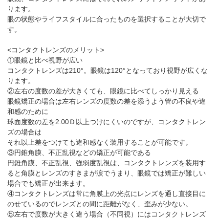
パンフレットのダウンロード
ります。
眼の状態やライフスタイルに合ったものを選択することが大切で
す。
<コンタクトレンズのメリット>
①眼鏡と比べ視野が広い
コンタクトレンズは210°。眼鏡は120°となっており視野が広くな
ります。
②左右の度数の差が大きくても、眼鏡に比べてしっかり見える
眼鏡矯正の場合は左右レンズの度数の差を添うよう管の不良や違
和感のために
球面度数の差を2.00Ｄ以上つけにくいのですが、コンタクトレン
ズの場合は
それ以上差をつけても違和感なく装用することが可能です。
③円錐角膜、不正乱視などの矯正が可能である
円錐角膜、不正乱視、強弱度乱視は、コンタクトレンズを装用す
ると角膜とレンズのすきまが涙でうまり、眼鏡では矯正が難しい
場合でも矯正が出来ます。
④コンタクトレンズは常に角膜上の光点にレンズを通し直接目に
のせているのでレンズとの間に距離がなく、歪みが少ない。
⑤左右で度数が大きく違う場合（不同視）にはコンタクトレンズ