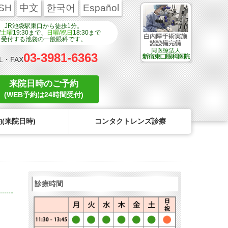
SH
中文
한국어
Español
JR池袋駅東口から徒歩1分。
/
土曜
19:30まで、
日曜/祝日
18:30まで
受付する池袋の一般眼科です。
03-3981-6363
L・FAX
来院日時のご予約
(WEB予約は24時間受付)
(来院日時)
コンタクトレンズ診療
ンタクトのトラブル
医療関係者の皆様へ
学校近視について
コンタクトレンズのトラブル
診療時間
リンク
コンタクトレンズの眼疾患
点眼液・眼軟膏について
よくある質問
診療報酬に関する院内掲示