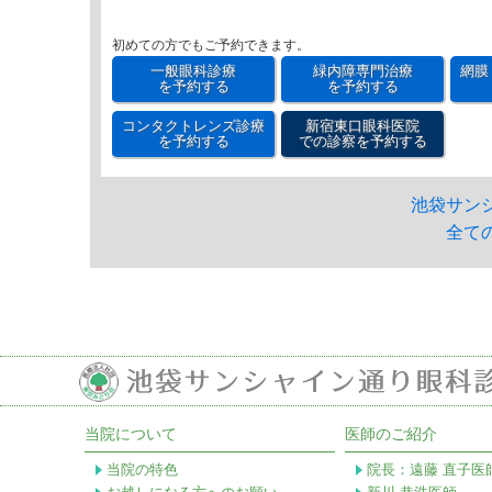
初めての方でもご予約できます。
一般眼科診療
緑内障専門治療
網膜
を予約する
を予約する
コンタクトレンズ診療
新宿東口眼科医院
を予約する
での診察を予約する
池袋サン
全て
当院について
医師のご紹介
当院の特色
院長：遠藤 直子医