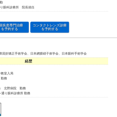
常勤
通り眼科診療所 院長就任
斑疾患専門治療
コンタクトレンズ診療
を予約する
を予約する
障屈折矯正手術学会、日本網膜硝子体学会、日本眼科手術学会
経歴
学教室入局
 勤務
会 北野病院 勤務
ン通り眼科診療所 勤務