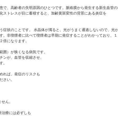
患で、高齢者の失明原因のひとつです。脈絡膜から発生する新生血管の
化ストレスが目に蓄積すると、加齢黄斑変性の背景にある炎症を
症状のことです。 水晶体が濁ると、光がうまく通過しないので、光
す。非喫煙者に比べて喫煙者は早期に発症することがわかっており、１
２倍になります。
範囲）が狭くなる病気です。
チンが、血管を収縮させ、
す。
めれば、発症のリスクも
ださい。
ません。
断治療には必ずしも