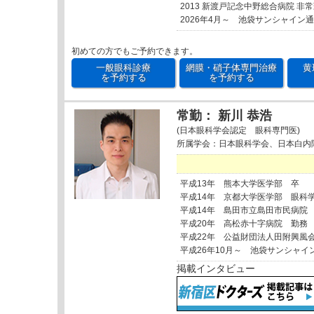
2013 新渡戸記念中野総合病院 非
2026年4月～ 池袋サンシャイン
初めての方でもご予約できます。
一般眼科診療
網膜・硝子体専門治療
黄
を予約する
を予約する
常勤： 新川 恭浩
(日本眼科学会認定 眼科専門医)
所属学会：日本眼科学会、日本白内
平成13年 熊本大学医学部 卒
平成14年 京都大学医学部 眼科
平成14年 島田市立島田市民病院
平成20年 高松赤十字病院 勤務
平成22年 公益財団法人田附興風
平成26年10月～ 池袋サンシャイ
掲載インタビュー