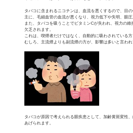
黄斑疾患専門治療ページ
ドライアイ専門治療を予約
遠近両用コンタクト
タバコに含まれるニコチンは、血流を悪くするので、目の
院内の様子・設備
ぶどう膜炎専門治療ページ
網膜・硝子体専門治療を予約
乱視用コンタクト
主に、毛細血管の血流が悪くなり、視力低下や失明、眼圧
院内の様子
白内障専門治療を予約
サークルレンズ
また、タバコを吸うことでビタミンCが失われ、視力の維
欠乏されます。
検査･治療･手術機器
白内障手術公開講座を予約
これは、喫煙者だけではなく、自動的に吸わされている方
黄斑専門治療を予約
むしろ、主流煙よりも副流煙の方が、影響は多いと言われ
予約をキャンセルする
タバコが原因で考えられる眼疾患として、加齢黄斑変性、
あげられます。