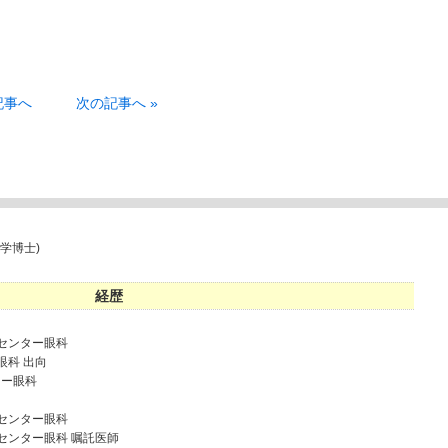
。
記事へ
次の記事へ »
学博士)
経歴
病センター眼科
眼科 出向
ター眼科
病センター眼科
病センター眼科 嘱託医師