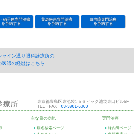
・硝子体専門治療
黄斑疾患専門治療
白内障専門治療
を予約する
を予約する
を予約する
シャイン通り眼科診療所の
の医師の経歴はこちら
東京都豊島区東池袋1-5-6 ビック池袋東口ビル5F
TEL・FAX
03-3981-6363
主な目の病気
専門治療
師
病名検索ページ
緑内障ページ