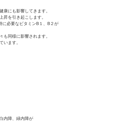
抗VEGF抗体療法
時間帯別の混雑状況
ものもらい
健康にも影響してきます。
ボツリヌス療法
問診表ダウンロード
花粉症
上昇を引き起こします。
小児眼科専門治療ぺージ(新宿東口眼科医院)
アクセス
白内障
持に必要なビタミンB１、B２が
当院へお越しになる方へのお願い
アレルギー性結膜炎
々も同様に影響されます。
診察の流れ
コンタクトレンズ診療
ています。
白内障、緑内障が