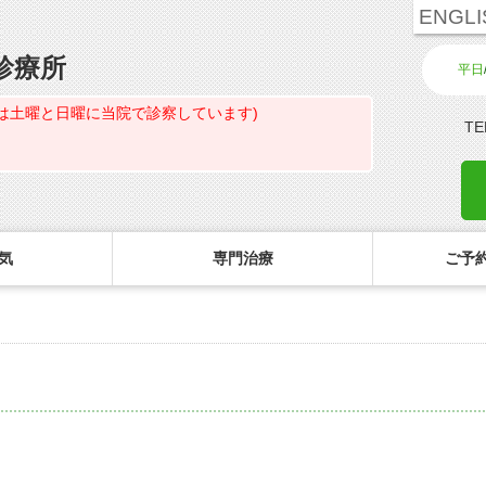
ENGLI
診療所
平日
は土曜と日曜に当院で診察しています)
TE
気
専門治療
ご予約
診療のご案内・アクセス
主な眼科疾患
ご予約
コ
白内障専門治療ページ
初めてコンタクトを使う方へ
診療受付時間
緑内障
ご予約方法
花粉症専門ページ
しばらく眼科受診していない方へ
担当医予定表
網膜疾患
眼形成診療ページ
コンタクトレンズの装着方法
診察の所要時間
眼精疲労
コンタクトレンズ診療
検査費用の目安
ドライアイ