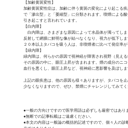
【加齢黄斑変性】
加齢黄斑変性症は、加齢に伴う黄斑の変化により起こる疾
で「滲出型」と「萎縮型」に分類されます。喫煙による酸
引き起こすと言われています。
【白内障】
白内障は、さまざまな原因によって水晶体が濁ってしまう
反射して網膜に鮮明な像が結べなくなり、視力が低下しま
２０本以上タバコを吸う人は、非喫煙者に比べて発症率が
【緑内障】
緑内障は、何らかの原因で視神経が障害され視野（見える
その原因の中に、眼圧上昇が含まれます。煙の成分のニコ
血行を悪くし、眼圧上昇など、視神経に悪影響を及ぼしま
上記の眼疾患は、他の原因も様々ありますが、タバコを止
少なくなりますので、ぜひ、禁煙にチャレンジしてみてく
●一般の方向けですので医学用語は必ずしも厳密ではあり
●無断での記事転載はご遠慮ください。
●本文の内容は一般論の概括的記述ですので、個々人の診