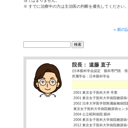
当てはまりません。
※ すでに治療中の方は主治医の判断を優先してください
« 前の
検
索:
院長： 遠藤 直子
(日本眼科学会認定 眼科専門医 医
所属学会：日本眼科学会
2001 東京女子医科大学 卒業
2001 東京女子医科大学病院糖尿
2002 日本大学医学部附属板橋病院
東京女子医科大学病院糖尿病セン
2004 公立昭和病院 眼科
2006 東京女子医科大学病院糖尿
2012 東京女子医科大学病院糖尿