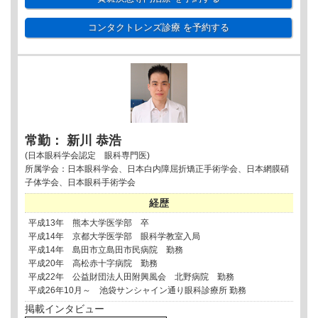
コンタクトレンズ診療
を予約する
常勤： 新川 恭浩
(日本眼科学会認定 眼科専門医)
所属学会：日本眼科学会、日本白内障屈折矯正手術学会、日本網膜硝
子体学会、日本眼科手術学会
経歴
平成13年 熊本大学医学部 卒
平成14年 京都大学医学部 眼科学教室入局
平成14年 島田市立島田市民病院 勤務
平成20年 高松赤十字病院 勤務
平成22年 公益財団法人田附興風会 北野病院 勤務
平成26年10月～ 池袋サンシャイン通り眼科診療所 勤務
掲載インタビュー