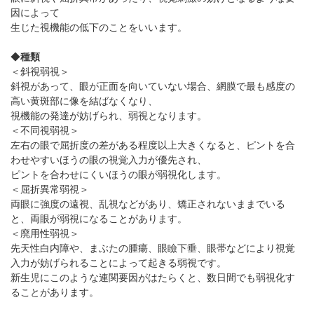
パンフレットのダウンロード
因によって
生じた視機能の低下のことをいいます。
◆
種類
＜斜視弱視＞
斜視があって、眼が正面を向いていない場合、網膜で最も感度の
高い黄斑部に像を結ばなくなり、
視機能の発達が妨げられ、弱視となります。
＜不同視弱視＞
左右の眼で屈折度の差がある程度以上大きくなると、ピントを合
わせやすいほうの眼の視覚入力が優先され、
ピントを合わせにくいほうの眼が弱視化します。
＜屈折異常弱視＞
両眼に強度の遠視、乱視などがあり、矯正されないままでいる
と、両眼が弱視になることがあります。
＜廃用性弱視＞
先天性白内障や、まぶたの腫瘍、眼瞼下垂、眼帯などにより視覚
入力が妨げられることによって起きる弱視です。
新生児にこのような連関要因がはたらくと、数日間でも弱視化す
ることがあります。