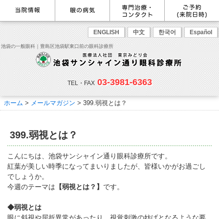
最新情報
感染症予防のための衛生環境整
眼の病気を調べる
眼科専門治療・特設ページ
WEB予約(来院日時の設定)
ENGLISH
中文
한국어
Español
備の取り組み
病名から探す
緑内障専門治療ページ
一般眼科診療を予約
症状から探す
角膜疾患専門治療ページ
コンタクトレンズ診療を予約
池袋の一般眼科｜豊島区池袋駅東口前の眼科診療所
目の構造から探す
ドライアイ専門治療ページ
緑内障専門治療を予約
網膜・硝子体専門治療ページ
角膜専門治療を予約
医師のご紹介
当院勤務医師のご紹介
ごあいさつ
黄斑疾患専門治療ページ
ドライアイ専門治療を予約
ぶどう膜炎専門治療ページ
網膜・硝子体専門治療を予約
主な眼科疾患
03-3981-6363
白内障専門治療ページ
白内障専門治療を予約
花粉症専門ページ
白内障手術公開講座を予約
緑内障
TEL・FAX
網膜疾患
眼精疲労
院内の様子・設備
眼形成診療ページ
黄斑専門治療を予約
コンタクトレンズ診療
予約をキャンセルする
院内の様子
ドライアイ
ものもらい
検査･治療･手術機器
花粉症
ホーム
>
メールマガジン
>
399.弱視とは？
抗VEGF抗体療法
ボツリヌス療法
白内障
アレルギー性結膜炎
コンタクトレンズ診
ご予約
診療のご案内・アクセス
療
小児眼科専門治療ぺージ(新宿
ご予約方法
診療受付時間
担当医予定表
東口眼科医院)
学校近視について
399.弱視とは？
アクセス
当院へお越しになる方へのお願
い
点眼液・眼軟膏について
コンタクトレンズ診療
こんにちは、池袋サンシャイン通り眼科診療所です。
診察の流れ
紅葉が美しい時季になってまいりましたが、皆様いかがお過ごし
コンタクトレンズの種類と特徴
しばらく眼科受診していない方
リンク
でしょうか。
へ
今週のテーマは
【
弱視とは？】
です。
初めてコンタクトレンズを使う
コンタクトレンズトラブル
よくある質問
診療報酬に関する院内掲示
方へ
メールマガジン
リクルート
◆弱視とは
眼に斜視や屈折異常があったり、視覚刺激の妨げとなるような要