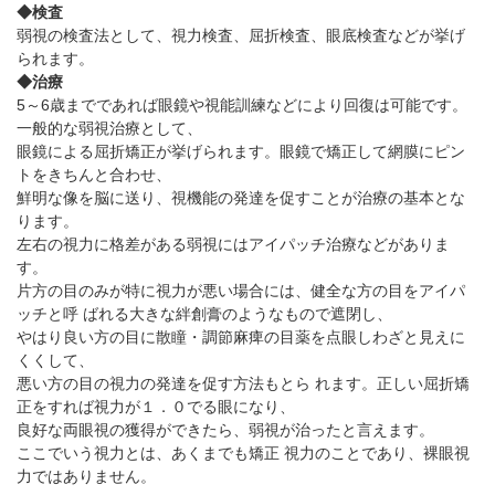
◆検査
弱視の検査法として、視力検査、屈折検査、眼底検査などが挙げ
られます。
◆治療
5～6歳までであれば眼鏡や視能訓練などにより回復は可能です。
一般的な弱視治療として、
眼鏡による屈折矯正が挙げられます。眼鏡で矯正して網膜にピン
トをきちんと合わせ、
鮮明な像を脳に送り、視機能の発達を促すことが治療の基本とな
ります。
左右の視力に格差がある弱視にはアイパッチ治療などがありま
す。
片方の目のみが特に視力が悪い場合には、健全な方の目をアイパ
ッチと呼 ばれる大きな絆創膏のようなもので遮閉し、
やはり良い方の目に散瞳・調節麻痺の目薬を点眼しわざと見えに
くくして、
悪い方の目の視力の発達を促す方法もとら れます。正しい屈折矯
正をすれば視力が１．０でる眼になり、
良好な両眼視の獲得ができたら、弱視が治ったと言えます。
ここでいう視力とは、あくまでも矯正 視力のことであり、裸眼視
力ではありません。