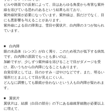
パンフレットのダウンロード
ビルや路面での反射によって、目はあらゆる角度から有害な紫外
線を浴びている恐れのあるという結果も出ており、
紫外線対策が必要になっています。紫外線は、肌だけでなく、目
にも悪影響を与えることがあります。
紫外線による目の障害は、雪目や翼状片、白内障の３つが知られ
ています。
■ 白内障
眼の水晶体（レンズ）が白く濁り、このため視力が低下する病気
です。白内障の原因でもっとも多いのは、
加齢ですが、少しずつ紫外線を浴びることで目がダメージを受
け、若いうちから白内障になることもあります。
自覚症状としては、目のかすみ・ぼやけなどです。また、明るい
場所だとまぶしくて目が見えにくい人、
どんなに調整しても眼鏡が合わないという人も白内障が疑われま
す。
■ 翼状片
翼状片は、結膜（白目の部分）の下にある線維芽細胞が必要以上
に増えて、