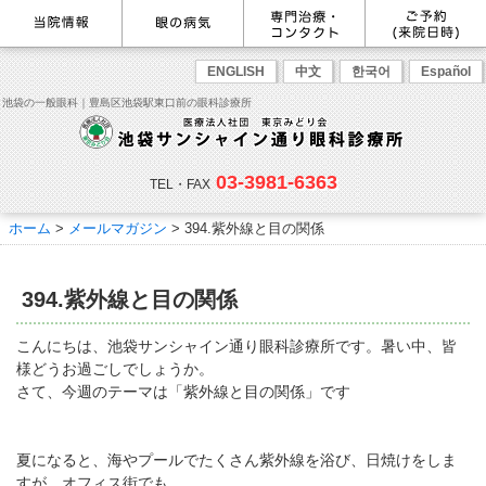
最新情報
感染症予防のための衛生環境整
眼の病気を調べる
眼科専門治療・特設ページ
WEB予約(来院日時の設定)
ENGLISH
中文
한국어
Español
備の取り組み
病名から探す
緑内障専門治療ページ
一般眼科診療を予約
症状から探す
角膜疾患専門治療ページ
コンタクトレンズ診療を予約
池袋の一般眼科｜豊島区池袋駅東口前の眼科診療所
目の構造から探す
ドライアイ専門治療ページ
緑内障専門治療を予約
網膜・硝子体専門治療ページ
角膜専門治療を予約
医師のご紹介
当院勤務医師のご紹介
ごあいさつ
黄斑疾患専門治療ページ
ドライアイ専門治療を予約
ぶどう膜炎専門治療ページ
網膜・硝子体専門治療を予約
主な眼科疾患
03-3981-6363
白内障専門治療ページ
白内障専門治療を予約
花粉症専門ページ
白内障手術公開講座を予約
緑内障
TEL・FAX
網膜疾患
眼精疲労
院内の様子・設備
眼形成診療ページ
黄斑専門治療を予約
コンタクトレンズ診療
予約をキャンセルする
院内の様子
ドライアイ
ものもらい
検査･治療･手術機器
花粉症
ホーム
>
メールマガジン
>
394.紫外線と目の関係
抗VEGF抗体療法
ボツリヌス療法
白内障
アレルギー性結膜炎
コンタクトレンズ診
ご予約
診療のご案内・アクセス
療
小児眼科専門治療ぺージ(新宿
ご予約方法
診療受付時間
担当医予定表
東口眼科医院)
学校近視について
394.紫外線と目の関係
アクセス
当院へお越しになる方へのお願
い
点眼液・眼軟膏について
コンタクトレンズ診療
こんにちは、池袋サンシャイン通り眼科診療所です。暑い中、皆
診察の流れ
様どうお過ごしでしょうか。
コンタクトレンズの種類と特徴
しばらく眼科受診していない方
リンク
さて、今週のテーマは「紫外線と目の関係」です
へ
初めてコンタクトレンズを使う
コンタクトレンズトラブル
よくある質問
診療報酬に関する院内掲示
方へ
メールマガジン
リクルート
夏になると、海やプールでたくさん紫外線を浴び、日焼けをしま
すが、オフィス街でも、