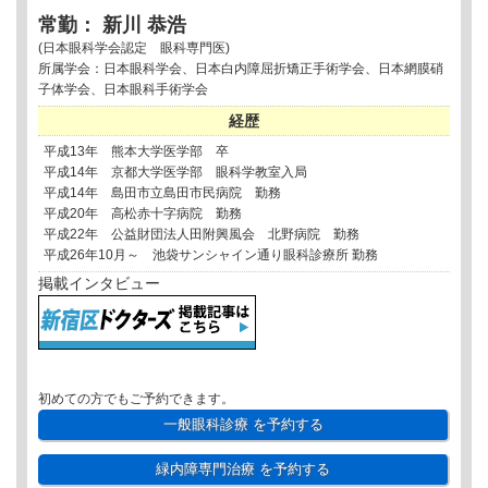
常勤： 新川 恭浩
(日本眼科学会認定 眼科専門医)
所属学会：日本眼科学会、日本白内障屈折矯正手術学会、日本網膜硝
子体学会、日本眼科手術学会
経歴
平成13年 熊本大学医学部 卒
平成14年 京都大学医学部 眼科学教室入局
平成14年 島田市立島田市民病院 勤務
平成20年 高松赤十字病院 勤務
平成22年 公益財団法人田附興風会 北野病院 勤務
平成26年10月～ 池袋サンシャイン通り眼科診療所 勤務
掲載インタビュー
初めての方でもご予約できます。
一般眼科診療
を予約する
緑内障専門治療
を予約する