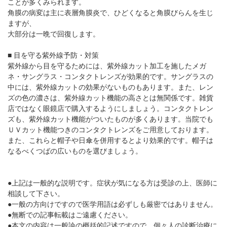
ことが多くみられます。
角膜の病変は主に表層角膜炎で、ひどくなると角膜びらんを生じ
ますが、
大部分は一晩で回復します。
■ 目を守る紫外線予防・対策
紫外線から目を守るためには、紫外線カット加工を施したメガ
ネ・サングラス・コンタクトレンズが効果的です。サングラスの
中には、紫外線カットの効果がないものもあります。また、レン
ズの色の濃さは、紫外線カット機能の高さとは無関係です。雑貨
店ではなく眼鏡店で購入するようにしましょう。コンタクトレン
ズも、紫外線カット機能がついたものが多くあります。当院でも
ＵＶカット機能つきのコンタクトレンズをご用意しております。
また、これらと帽子や日傘を併用するとより効果的です。帽子は
なるべくつばの広いものを選びましょう。
●上記は一般的な説明です。症状が気になる方は受診の上、医師に
相談して下さい。
●一般の方向けですので医学用語は必ずしも厳密ではありません。
●無断での記事転載はご遠慮ください。
●本文の内容は一般論の概括的記述ですので、個々人の診断治療に