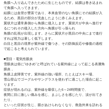
角膜へ入り込んできたために生じたものです。結膜は巻き込まれ
て角膜へ入ってきます。
結膜には血管が豊富であり、本来血管のない角膜にその結膜が入
るため、黒目の部分が充血したように赤くみえます。
翼状片は通常鼻側から角膜に侵入します。翼状片が中央へ進行す
るにつれその侵入した方向へ角膜が引っ張られ
角膜の乱視が出現します。さらに翼状片が黒目の中央にまで進行
すれば視力は著しく低下します。
白目と黒目の境界が紫外線で傷つき、その防御反応や修復の過程
で起こると考えられています。
■雪目・電気性眼炎
雪眼炎は俗に”ゆきめ”と呼ばれている紫外線によって起こる表層角
膜炎，
角膜上皮障害です。紫外線の強い場所、たとえばスキー場、
雪山登山でゴーグルやサングラスを使わずに過ごした場合に起こ
ります。
症状が現れるのは、紫外線を吸収した6～24時間後で、
夜間に目に激しい痛みを感じ、まぶしさを感じたり、涙が出てき
たり、
といった症状が生じ、眼があけられなくなり、救急外来を訪れる