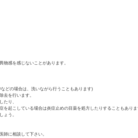
抗VEGF抗体療法
時間帯別の混雑状況
ものもらい
ボツリヌス療法
問診表ダウンロード
花粉症
小児眼科専門治療ぺージ(新宿東口眼科医院)
アクセス
白内障
当院へお越しになる方へのお願い
アレルギー性結膜炎
診察の流れ
コンタクトレンズ診療
異物感を感じないことがあります。
砂などの場合は、洗いながら行うこともあります)
除去を行います。
したり、
症を起こしている場合は炎症止めの目薬を処方したりすることもありま
しょう。
、医師に相談して下さい。