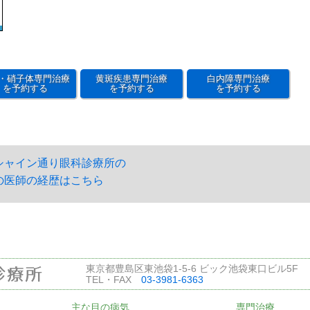
・硝子体専門治療
黄斑疾患専門治療
白内障専門治療
を予約する
を予約する
を予約する
シャイン通り眼科診療所の
の医師の経歴はこちら
東京都豊島区東池袋1-5-6 ビック池袋東口ビル5F
TEL・FAX
03-3981-6363
主な目の病気
専門治療