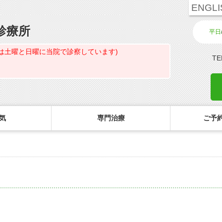
ENGLI
診療所
平日
は土曜と日曜に当院で診察しています)
TE
気
専門治療
ご予約
診療のご案内・アクセス
主な眼科疾患
ご予約
コ
白内障専門治療ページ
初めてコンタクトを使う方へ
診療受付時間
緑内障
ご予約方法
花粉症専門ページ
しばらく眼科受診していない方へ
担当医予定表
網膜疾患
眼形成診療ページ
コンタクトレンズの装着方法
診察の所要時間
眼精疲労
コンタクトレンズ診療
検査費用の目安
ドライアイ