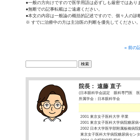
●一般の方向けですので医学用語は必ずしも厳密ではあり
●無断での記事転載はご遠慮ください。
●本文の内容は一般論の概括的記述ですので、個々人の診
※ すでに治療中の方は主治医の判断を優先してください
« 前の
検
索:
院長： 遠藤 直子
(日本眼科学会認定 眼科専門医 医
所属学会：日本眼科学会
2001 東京女子医科大学 卒業
2001 東京女子医科大学病院糖尿
2002 日本大学医学部附属板橋病院
東京女子医科大学病院糖尿病セン