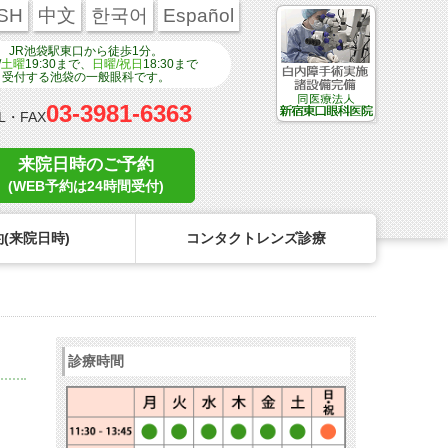
SH
中文
한국어
Español
JR池袋駅東口から徒歩1分。
/
土曜
19:30まで、
日曜/祝日
18:30まで
受付する池袋の一般眼科です。
03-3981-6363
L・FAX
来院日時のご予約
(WEB予約は24時間受付)
(来院日時)
コンタクトレンズ診療
ンタクトのトラブル
医療関係者の皆様へ
学校近視について
コンタクトレンズのトラブル
診療時間
リンク
コンタクトレンズの眼疾患
点眼液・眼軟膏について
よくある質問
診療報酬に関する院内掲示