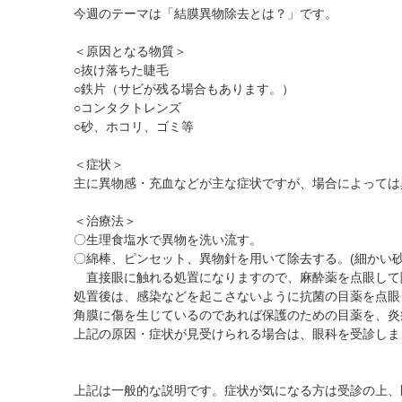
黄斑疾患専門治療ページ
ドライアイ専門治療を予約
遠近両用コンタクト
今週のテーマは「結膜異物除去とは？」です。
院内の様子・設備
ぶどう膜炎専門治療ページ
網膜・硝子体専門治療を予約
乱視用コンタクト
＜原因となる物質＞
院内の様子
白内障専門治療を予約
サークルレンズ
○抜け落ちた睫毛
○鉄片（サビが残る場合もあります。）
検査･治療･手術機器
白内障手術公開講座を予約
○コンタクトレンズ
黄斑専門治療を予約
○砂、ホコリ、ゴミ等
予約をキャンセルする
＜症状＞
主に異物感・充血などが主な症状ですが、場合によっては
＜治療法＞
〇生理食塩水で異物を洗い流す。
〇綿棒、ピンセット、異物針を用いて除去する。(細かい
直接眼に触れる処置になりますので、麻酔薬を点眼して
処置後は、感染などを起こさないように抗菌の目薬を点眼
角膜に傷を生じているのであれば保護のための目薬を、炎
上記の原因・症状が見受けられる場合は、眼科を受診しま
上記は一般的な説明です。症状が気になる方は受診の上