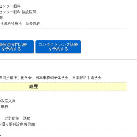
病センター眼科
病センター眼科 嘱託医師
常勤
通り眼科診療所 院長就任
斑疾患専門治療
コンタクトレンズ診療
を予約する
を予約する
障屈折矯正手術学会、日本網膜硝子体学会、日本眼科手術学会
経歴
学教室入局
 勤務
会 北野病院 勤務
ン通り眼科診療所 勤務