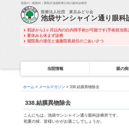
池袋の一般眼科｜豊島区池袋駅東口前の眼科診療所
医療法人社団 東京みどり会
池袋サンシャイン通り眼科
初診から1ヶ月以内の白内障手術が可能です(手術担当医
夏休みも休まず診療
堀院長の退任と遠藤院長就任のごあいさつ
当院情報
眼の病
ホーム
>
メールマガジン
>
338.結膜異物除去
眼の病気を調べる
眼科専門治療・特設ページ
WEB予約(来院日時の設定)
コンタクトレンズ診療
最新情報
感染症予防のための衛生環境整備の取り組み
病名から探す
緑内障専門治療ページ
一般眼科診療を予約
コンタクトレンズ診療TOP
338.結膜異物除去
症状から探す
角膜疾患専門治療ページ
コンタクトレンズ診療を予約
処方箋を推奨する理由
医師のご紹介
目の構造から探す
ドライアイ専門治療ページ
緑内障専門治療を予約
定期検査について
こんにちは。池袋サンシャイン通り眼科診療所です。
当院勤務医師のご紹介
初夏の候、皆様いかがお過ごしでしょうか。
網膜・硝子体専門治療ページ
角膜専門治療を予約
コンタクトレンズの種類
ごあいさつ