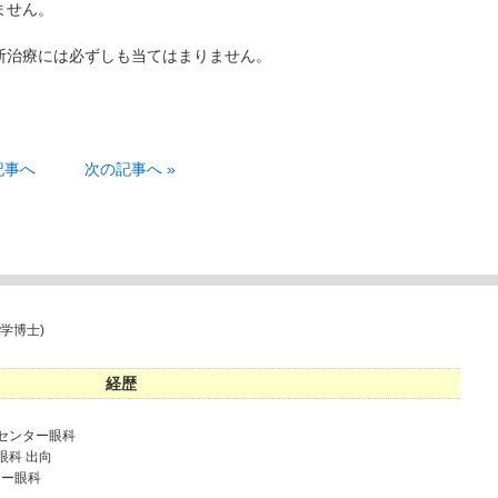
ません。
断治療には必ずしも当てはまりません。
。
記事へ
次の記事へ »
学博士)
経歴
病センター眼科
眼科 出向
ター眼科