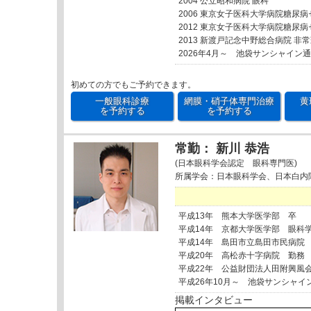
2004 公立昭和病院 眼科
2006 東京女子医科大学病院糖尿
2012 東京女子医科大学病院糖尿
2013 新渡戸記念中野総合病院 非
2026年4月～ 池袋サンシャイン
初めての方でもご予約できます。
一般眼科診療
網膜・硝子体専門治療
黄
を予約する
を予約する
常勤： 新川 恭浩
(日本眼科学会認定 眼科専門医)
所属学会：日本眼科学会、日本白内
平成13年 熊本大学医学部 卒
平成14年 京都大学医学部 眼科
平成14年 島田市立島田市民病院
平成20年 高松赤十字病院 勤務
平成22年 公益財団法人田附興風
平成26年10月～ 池袋サンシャイ
掲載インタビュー