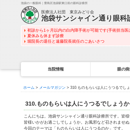
池袋の一般眼科｜豊島区池袋駅東口前の眼科診療所
医療法人社団 東京みどり会
池袋サンシャイン通り眼科
初診から1ヶ月以内の白内障手術が可能です(手術担当医
夏休みも休まず診療
堀院長の退任と遠藤院長就任のごあいさつ
当院情報
眼の病
ホーム
>
メールマガジン
>
310.ものもらいは人にうつるでし
眼の病気を調べる
眼科専門治療・特設ページ
WEB予約(来院日時の設定)
コンタクトレンズ診療
最新情報
感染症予防のための衛生環境整備の取り組み
病名から探す
緑内障専門治療ページ
一般眼科診療を予約
コンタクトレンズ診療TOP
310.ものもらいは人にうつるでしょうか
症状から探す
角膜疾患専門治療ページ
コンタクトレンズ診療を予約
処方箋を推奨する理由
医師のご紹介
目の構造から探す
ドライアイ専門治療ページ
緑内障専門治療を予約
定期検査について
こんにちは。池袋サンシャイン通り眼科診療所です。皆様
当院勤務医師のご紹介
皆様いかがお過ごしでしょうか。お風邪など召されませぬ
網膜・硝子体専門治療ページ
角膜専門治療を予約
コンタクトレンズの種類
今回のテーマは「ものもらいは人にうつるのか」です。
ごあいさつ