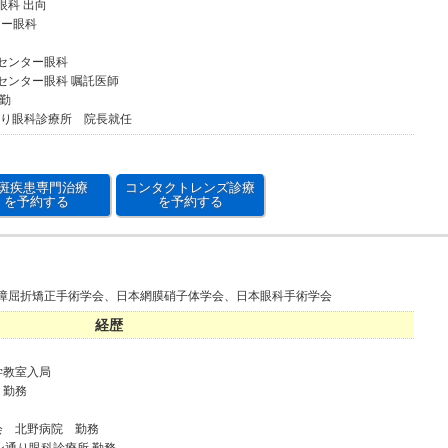
眼科 出向
ター眼科
病センター眼科
病センター眼科 嘱託医師
常勤
通り眼科診療所 院長就任
斑疾患専門治療
コンタクトレンズ診療
を予約する
を予約する
障屈折矯正手術学会、日本網膜硝子体学会、日本眼科手術学会
経歴
学教室入局
 勤務
会 北野病院 勤務