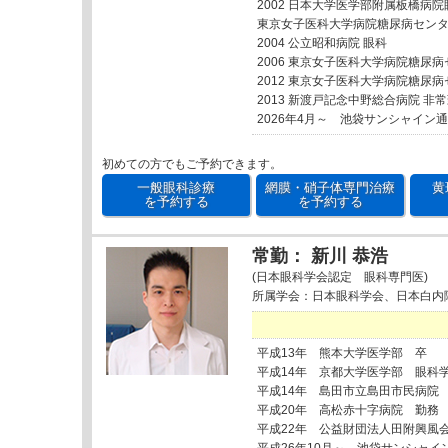
2002 日本大学医学部附属板橋病院
東京女子医科大学病院糖尿病セン
2004 公立昭和病院 眼科
2006 東京女子医科大学病院糖尿
2012 東京女子医科大学病院糖尿
2013 新渡戸記念中野総合病院 非
2026年4月～ 池袋サンシャイン
初めての方でもご予約できます。
一般眼科診療
網膜・硝子体専門治療
黄
を予約する
を予約する
常勤： 新川 恭浩
(日本眼科学会認定 眼科専門医)
所属学会：日本眼科学会、日本白内
平成13年 熊本大学医学部 卒
平成14年 京都大学医学部 眼科
平成14年 島田市立島田市民病院
平成20年 高松赤十字病院 勤務
平成22年 公益財団法人田附興風