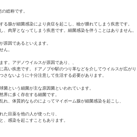
抗VEGF抗体療法
時間帯別の混雑状況
ものもらい
患の総称です。
ボツリヌス療法
問診表ダウンロード
花粉症
小児眼科専門治療ぺージ(新宿東口眼科医院)
アクセス
白内障
する腺が細菌感染により炎症を起こし、瞼が腫れてしまう疾患です。
し、肉芽となってしまう疾患です。細菌感染を伴うことはありません。
当院へお越しになる方へのお願い
アレルギー性結膜炎
診察の流れ
コンタクトレンズ診療
が原因であるといえます。
せん。
ます。アデノウイルスが原因であり、、
に高い疾患です。ドアノブや駅のつり革などを介してウイルスが広がり
つさないように十分注意して生活する必要があります。
球菌という細菌が主な原因菌といわれています。
然界に多く存在する細菌です。
乱れ、体質的なものによってマイボーム腺が細菌感染を起こし、
れた目薬を他の人が使ったり、
と、感染を起こすこともあります。