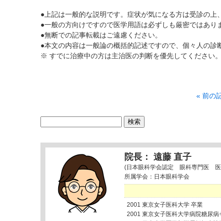
●上記は一般的な説明です。症状が気になる方は受診の上
●一般の方向けですので医学用語は必ずしも厳密ではあり
●無断での記事転載はご遠慮ください。
●本文の内容は一般論の概括的記述ですので、個々人の診
※ すでに治療中の方は主治医の判断を優先してください
« 前の
検
索:
院長： 遠藤 直子
(日本眼科学会認定 眼科専門医 医
所属学会：日本眼科学会
2001 東京女子医科大学 卒業
2001 東京女子医科大学病院糖尿