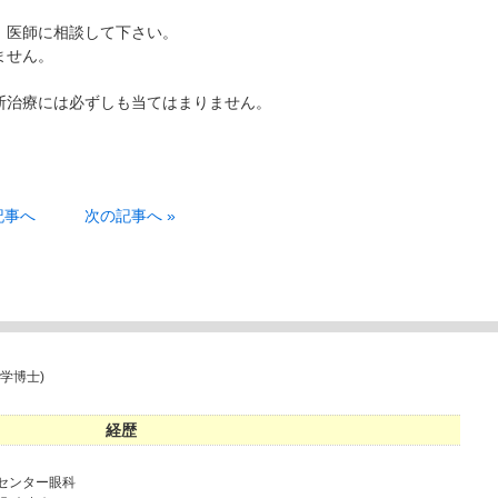
、医師に相談して下さい。
ません。
断治療には必ずしも当てはまりません。
。
記事へ
次の記事へ »
学博士)
経歴
病センター眼科