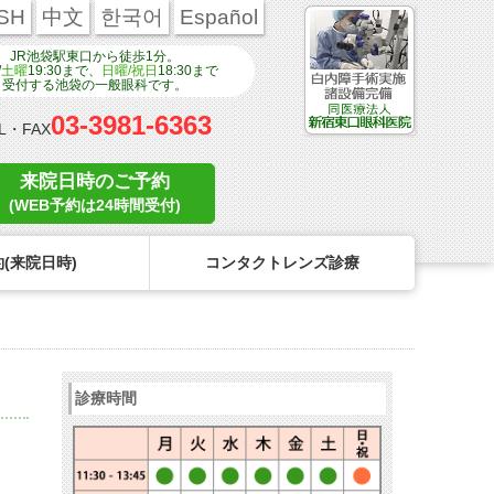
SH
中文
한국어
Español
JR池袋駅東口から徒歩1分。
/
土曜
19:30まで、
日曜/祝日
18:30まで
受付する池袋の一般眼科です。
03-3981-6363
L・FAX
来院日時のご予約
(WEB予約は24時間受付)
(来院日時)
コンタクトレンズ診療
ンタクトのトラブル
医療関係者の皆様へ
学校近視について
コンタクトレンズのトラブル
診療時間
リンク
コンタクトレンズの眼疾患
点眼液・眼軟膏について
よくある質問
診療報酬に関する院内掲示