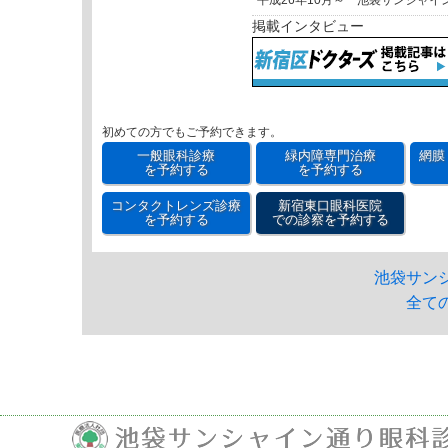
平成26年10月～ 池袋サンシャイ
掲載インタビュー
初めての方でもご予約できます。
一般眼科診療
緑内障専門治療
網膜
を予約する
を予約する
コンタクトレンズ診療
新宿東口眼科医院
を予約する
での診察を予約する
池袋サン
全て