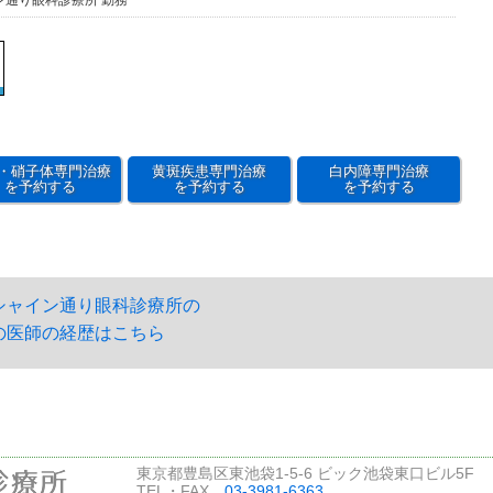
ン通り眼科診療所 勤務
・硝子体専門治療
黄斑疾患専門治療
白内障専門治療
を予約する
を予約する
を予約する
シャイン通り眼科診療所の
の医師の経歴はこちら
東京都豊島区東池袋1-5-6 ビック池袋東口ビル5F
TEL・FAX
03-3981-6363