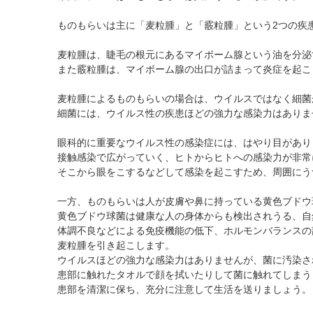
黄斑疾患専門治療ページ
ドライアイ専門治療を予約
遠近両用コンタクト
ものもらいは主に「麦粒腫」と「霰粒腫」という2つの疾
院内の様子・設備
ぶどう膜炎専門治療ページ
網膜・硝子体専門治療を予約
乱視用コンタクト
院内の様子
白内障専門治療を予約
サークルレンズ
麦粒腫は、睫毛の根元にあるマイボーム腺という油を分泌
また霰粒腫は、マイボーム腺の出口が詰まって炎症を起こ
検査･治療･手術機器
白内障手術公開講座を予約
黄斑専門治療を予約
麦粒腫によるものもらいの場合は、ウイルスではなく細菌
細菌には、ウイルス性の疾患ほどの強力な感染力はありま
予約をキャンセルする
眼科的に重要なウイルス性の感染症には、はやり目があり
接触感染で広がっていく、ヒトからヒトへの感染力が非常
そこから眼をこするなどして感染を起こすため、周囲にう
一方、ものもらいは人が皮膚や鼻に持っている黄色ブドウ
黄色ブドウ球菌は健康な人の身体からも検出されうる、自
体調不良などによる免疫機能の低下、ホルモンバランスの
麦粒腫を引き起こします。
ウイルスほどの強力な感染力はありませんが、菌に汚染さ
患部に触れたタオルで顔を拭いたりして菌に触れてしまう
患部を清潔に保ち、充分に注意して生活を送りましょう。