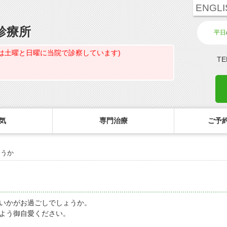
ENGLI
診療所
平日
は土曜と日曜に当院で診察しています)
TE
気
専門治療
ご予約
ょうか
診療のご案内・アクセス
主な眼科疾患
ご予約
コ
白内障専門治療ページ
初めてコンタクトを使う方へ
診療受付時間
緑内障
ご予約方法
花粉症専門ページ
しばらく眼科受診していない方へ
担当医予定表
網膜疾患
眼形成診療ページ
コンタクトレンズの装着方法
診察の所要時間
眼精疲労
いかがお過ごしでしょうか。
よう御自愛ください。
コンタクトレンズ診療
検査費用の目安
ドライアイ