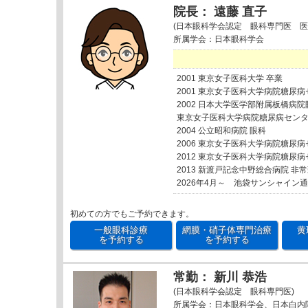
院長： 遠藤 直子
(日本眼科学会認定 眼科専門医 医
所属学会：日本眼科学会
2001 東京女子医科大学 卒業
2001 東京女子医科大学病院糖尿
2002 日本大学医学部附属板橋病院
東京女子医科大学病院糖尿病セン
2004 公立昭和病院 眼科
2006 東京女子医科大学病院糖尿
2012 東京女子医科大学病院糖尿
2013 新渡戸記念中野総合病院 非
2026年4月～ 池袋サンシャイン
初めての方でもご予約できます。
一般眼科診療
網膜・硝子体専門治療
黄
を予約する
を予約する
常勤： 新川 恭浩
(日本眼科学会認定 眼科専門医)
所属学会：日本眼科学会、日本白内