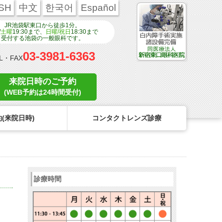
SH
中文
한국어
Español
JR池袋駅東口から徒歩1分。
/
土曜
19:30まで、
日曜/祝日
18:30まで
受付する池袋の一般眼科です。
03-3981-6363
L・FAX
来院日時のご予約
(WEB予約は24時間受付)
(来院日時)
コンタクトレンズ診療
ンタクトのトラブル
医療関係者の皆様へ
学校近視について
コンタクトレンズのトラブル
診療時間
リンク
コンタクトレンズの眼疾患
点眼液・眼軟膏について
よくある質問
診療報酬に関する院内掲示