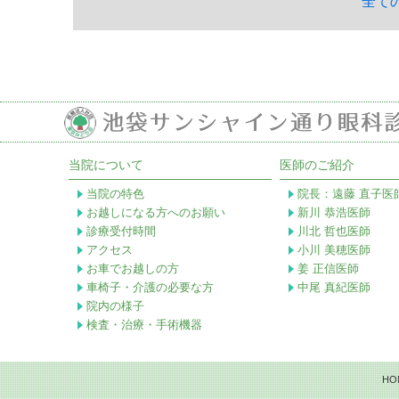
全て
当院について
医師のご紹介
当院の特色
院長：遠藤 直子医
お越しになる方へのお願い
新川 恭浩医師
診療受付時間
川北 哲也医師
アクセス
小川 美穂医師
お車でお越しの方
姜 正信医師
車椅子・介護の必要な方
中尾 真紀医師
院内の様子
検査・治療・手術機器
HO