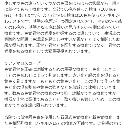
少しずつ色の違ったいくつかの色票をばらばらの状態から、順々
に並べてもらう検査です。全部で85色を使った検査（100 hue
test）もありますが、よく行われる検査は16色を使ったパネルD-
15テストです。基準の色票が一つ固定されており、 その次から残
りの15色を、基準となる色に近いと思うものから順に並べていく
検査です。色覚異常の程度を把握するのに適していて、生活上の
実際的な問題（色誤認を起こしやすいか否か）とよく相関した結
果が得られます。正常と異常とを区別する検査ではなく、異常の
程度を知る検査として大変重要視されています。
３アノマロスコープ
色覚異常を正確に診断するための重要な検査で、色光（しきこ
う）の色合わせによって判定します。赤い光と緑の光を混ぜると
黄色く見えますが、もともとの黄色い光と、この混ぜて作った黄
色と光の混合割合や黄色の強さなどを加減して比較していきま
す。数ある色覚異常の検査の中で唯一診断ができる検査ですが、
機器が非常に高価であることと、取り扱いも難しいため、この検
査ができる施設は限られています。
当院では仮性同色表を使用した石原式色覚検査と新色覚検査、ま
た色相配列検査（パネルD-15）の検査が可能です。ご希望の方は