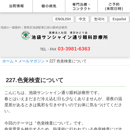
最新情報
感染症予防のための衛生環境整
眼の病気を調べる
眼科専門治療・特設ページ
WEB予約(来院日時の設定)
ENGLISH
中文
한국어
Español
備の取り組み
病名から探す
緑内障専門治療ページ
一般眼科診療を予約
症状から探す
角膜疾患専門治療ページ
コンタクトレンズ診療を予約
池袋の一般眼科｜豊島区池袋駅東口前の眼科診療所
目の構造から探す
ドライアイ専門治療ページ
緑内障専門治療を予約
網膜・硝子体専門治療ページ
角膜専門治療を予約
医師のご紹介
当院勤務医師のご紹介
ごあいさつ
黄斑疾患専門治療ページ
ドライアイ専門治療を予約
ぶどう膜炎専門治療ページ
網膜・硝子体専門治療を予約
主な眼科疾患
03-3981-6363
白内障専門治療ページ
白内障専門治療を予約
花粉症専門ページ
白内障手術公開講座を予約
緑内障
TEL・FAX
網膜疾患
眼精疲労
院内の様子・設備
眼形成診療ページ
黄斑専門治療を予約
コンタクトレンズ診療
予約をキャンセルする
院内の様子
ドライアイ
ものもらい
検査･治療･手術機器
花粉症
ホーム
>
メールマガジン
>
227.色覚検査について
抗VEGF抗体療法
ボツリヌス療法
白内障
アレルギー性結膜炎
コンタクトレンズ診
ご予約
診療のご案内・アクセス
療
小児眼科専門治療ぺージ(新宿
ご予約方法
診療受付時間
担当医予定表
東口眼科医院)
学校近視について
227.色覚検査について
アクセス
当院へお越しになる方へのお願
い
点眼液・眼軟膏について
コンタクトレンズ診療
こんにちは、池袋サンシャイン通り眼科診療所です。
診察の流れ
春とはいえまだまだ冷え込む日も少なくありませんが、昼夜の温
コンタクトレンズの種類と特徴
しばらく眼科受診していない方
リンク
度差があるときは風邪を引きやすいのでお体に気をつけてくださ
へ
い。
初めてコンタクトレンズを使う
コンタクトレンズトラブル
よくある質問
診療報酬に関する院内掲示
方へ
メールマガジン
リクルート
今回のテーマは『色覚検査について』です。
色覚異常を検出するため、臨床的に行われている色覚検査には次