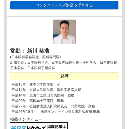
コンタクトレンズ診療
を予約する
常勤： 新川 恭浩
(日本眼科学会認定 眼科専門医)
所属学会：日本眼科学会、日本白内障屈折矯正手術学会、日本網膜硝
子体学会、日本眼科手術学会
経歴
平成13年 熊本大学医学部 卒
平成14年 京都大学医学部 眼科学教室入局
平成14年 島田市立島田市民病院 勤務
平成20年 高松赤十字病院 勤務
平成22年 公益財団法人田附興風会 北野病院 勤務
平成26年10月～ 池袋サンシャイン通り眼科診療所 勤務
掲載インタビュー