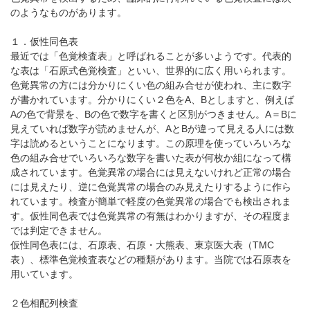
パンフレットのダウンロード
のようなものがあります。
１．仮性同色表
最近では「色覚検査表」と呼ばれることが多いようです。代表的
な表は「石原式色覚検査」といい、世界的に広く用いられます。
色覚異常の方には分かりにくい色の組み合せが使われ、主に数字
が書かれています。分かりにくい２色をA、Bとしますと、例えば
Aの色で背景を、Bの色で数字を書くと区別がつきません。A＝Bに
見えていれば数字が読めませんが、AとBが違って見える人には数
字は読めるということになります。この原理を使っていろいろな
色の組み合せでいろいろな数字を書いた表が何枚か組になって構
成されています。色覚異常の場合には見えないけれど正常の場合
には見えたり、逆に色覚異常の場合のみ見えたりするように作ら
れています。検査が簡単で軽度の色覚異常の場合でも検出されま
す。仮性同色表では色覚異常の有無はわかりますが、その程度ま
では判定できません。
仮性同色表には、石原表、石原・大熊表、東京医大表（TMC
表）、標準色覚検査表などの種類があります。当院では石原表を
用いています。
２色相配列検査