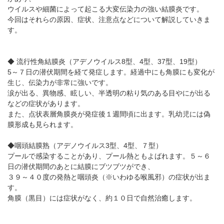
パンフレットのダウンロード
ウイルスや細菌によって起こる大変伝染力の強い結膜炎です。
今回はそれらの原因、症状、注意点などについて解説していきま
す。
◆ 流行性角結膜炎（アデノウイルス8型、4型、37型、19型）
5～７日の潜伏期間を経て発症します。経過中にも角膜にも変化が
生じ、伝染力が非常に強いです。
涙が出る、異物感、眩しい、半透明の粘り気のある目やにが出る
などの症状があります。
また、点状表層角膜炎が発症後１週間頃に出ます。乳幼児には偽
膜形成も見られます。
◆咽頭結膜熟（アデノウイルス3型、4型、７型）
プールで感染することがあり、プール熱ともよばれます。５～６
日の潜伏期間のあとに結膜にブツブツができ、
３９～４０度の発熱と咽頭炎（※いわゆる喉風邪）の症状が出ま
す。
角膜（黒目）には症状がなく、約１０日で自然治癒します。