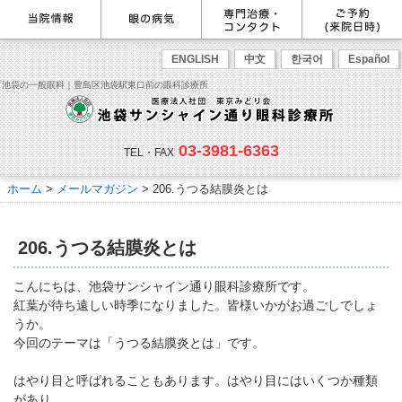
最新情報
感染症予防のための衛生環境整
眼の病気を調べる
眼科専門治療・特設ページ
WEB予約(来院日時の設定)
ENGLISH
中文
한국어
Español
備の取り組み
病名から探す
緑内障専門治療ページ
一般眼科診療を予約
症状から探す
角膜疾患専門治療ページ
コンタクトレンズ診療を予約
池袋の一般眼科｜豊島区池袋駅東口前の眼科診療所
目の構造から探す
ドライアイ専門治療ページ
緑内障専門治療を予約
網膜・硝子体専門治療ページ
角膜専門治療を予約
医師のご紹介
当院勤務医師のご紹介
ごあいさつ
黄斑疾患専門治療ページ
ドライアイ専門治療を予約
ぶどう膜炎専門治療ページ
網膜・硝子体専門治療を予約
主な眼科疾患
03-3981-6363
白内障専門治療ページ
白内障専門治療を予約
花粉症専門ページ
白内障手術公開講座を予約
緑内障
TEL・FAX
網膜疾患
眼精疲労
院内の様子・設備
眼形成診療ページ
黄斑専門治療を予約
コンタクトレンズ診療
予約をキャンセルする
院内の様子
ドライアイ
ものもらい
検査･治療･手術機器
花粉症
ホーム
>
メールマガジン
>
206.うつる結膜炎とは
抗VEGF抗体療法
ボツリヌス療法
白内障
アレルギー性結膜炎
コンタクトレンズ診
ご予約
診療のご案内・アクセス
療
小児眼科専門治療ぺージ(新宿
ご予約方法
診療受付時間
担当医予定表
東口眼科医院)
学校近視について
206.うつる結膜炎とは
アクセス
当院へお越しになる方へのお願
い
点眼液・眼軟膏について
コンタクトレンズ診療
こんにちは、池袋サンシャイン通り眼科診療所です。
診察の流れ
紅葉が待ち遠しい時季になりました。皆様いかがお過ごしでしょ
コンタクトレンズの種類と特徴
しばらく眼科受診していない方
リンク
うか。
へ
今回のテーマは「うつる結膜炎とは」です。
初めてコンタクトレンズを使う
コンタクトレンズトラブル
よくある質問
診療報酬に関する院内掲示
方へ
メールマガジン
リクルート
はやり目と呼ばれることもあります。はやり目にはいくつか種類
があり、