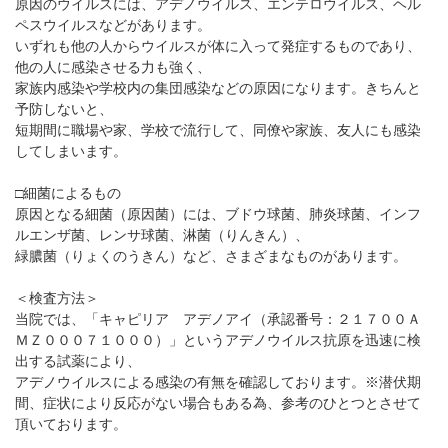
原因のウイルスには、アデノウイルス、エンテロウイルス、ヘル
ペスウイルスなどがあります。
いずれも他の人からウイルスが体に入って発症するものであり、
他の人に感染させる力も強く、
家族内感染や学校内の集団感染などの原因になります。きちんと
予防しないと、
短期間に職場や家、学校で流行して、同僚や家族、友人にも感染
してしまいます。
□細菌によるもの
原因となる細菌（原因菌）には、ブドウ球菌、肺炎球菌、インフ
ルエンザ菌、レンサ球菌、淋菌（りんきん）、
緑膿菌（りょくのうきん）など、さまざまなものがあります。
＜検査方法＞
当院では、「キャピリア アデノアイ（承認番号：２１７００Ａ
ＭＺ０００７１０００）」というアデノウイルス抗原を迅速に検
出する試薬により、
アデノウイルスによる感染の有無を確認しております。※潜伏期
間、症状により反応がない場合もある為、参考のひとつとさせて
頂いております。