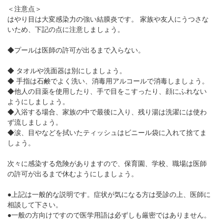
＜注意点＞
はやり目は大変感染力の強い結膜炎です。 家族や友人にうつさな
いため、下記の点に注意しましょう。
◆プールは医師の許可が出るまで入らない。
◆ タオルや洗面器は別にしましょう。
◆ 手指は石鹸でよく洗い、消毒用アルコールで消毒しましょう。
◆他人の目薬を使用したり、手で目をこすったり、顔にふれない
ようにしましょう。
◆入浴する場合、家族の中で最後に入り、残り湯は洗濯には使わ
ず流しましょう。
◆涙、目やなどを拭いたティッシュはビニール袋に入れて捨てま
しょう。
次々に感染する危険がありますので、保育園、学校、職場は医師
の許可が出るまで休むようにしましょう。
●上記は一般的な説明です。症状が気になる方は受診の上、医師に
相談して下さい。
●一般の方向けですので医学用語は必ずしも厳密ではありません。