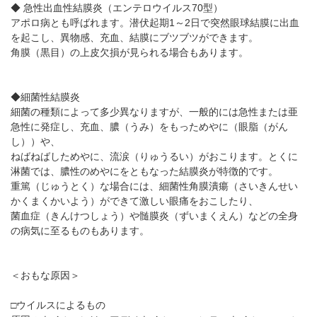
◆ 急性出血性結膜炎（エンテロウイルス70型）
アポロ病とも呼ばれます。潜伏起期1～2日で突然眼球結膜に出血
を起こし、異物感、充血、結膜にブツブツができます。
角膜（黒目）の上皮欠損が見られる場合もあります。
◆細菌性結膜炎
細菌の種類によって多少異なりますが、一般的には急性または亜
急性に発症し、充血、膿（うみ）をもっためやに（眼脂（がん
し））や、
ねばねばしためやに、流涙（りゅうるい）がおこります。とくに
淋菌では、膿性のめやにをともなった結膜炎が特徴的です。
重篤（じゅうとく）な場合には、細菌性角膜潰瘍（さいきんせい
かくまくかいよう）ができて激しい眼痛をおこしたり、
菌血症（きんけつしょう）や髄膜炎（ずいまくえん）などの全身
の病気に至るものもあります。
＜おもな原因＞
□ウイルスによるもの