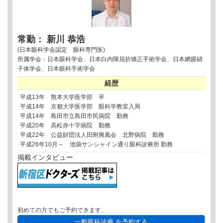
常勤： 新川 恭浩
(日本眼科学会認定 眼科専門医)
所属学会：日本眼科学会、日本白内障屈折矯正手術学会、日本網膜硝
子体学会、日本眼科手術学会
経歴
平成13年 熊本大学医学部 卒
平成14年 京都大学医学部 眼科学教室入局
平成14年 島田市立島田市民病院 勤務
平成20年 高松赤十字病院 勤務
平成22年 公益財団法人田附興風会 北野病院 勤務
平成26年10月～ 池袋サンシャイン通り眼科診療所 勤務
掲載インタビュー
初めての方でもご予約できます。
一般眼科診療
を予約する