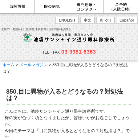
最新情報
感染症予防のための衛生環境整
眼の病気を調べる
眼科専門治療・特設ページ
WEB予約(来院日時の設定)
ENGLISH
中文
한국어
Español
備の取り組み
病名から探す
緑内障専門治療ページ
一般眼科診療を予約
症状から探す
角膜疾患専門治療ページ
コンタクトレンズ診療を予約
池袋の一般眼科｜豊島区池袋駅東口前の眼科診療所
目の構造から探す
ドライアイ専門治療ページ
緑内障専門治療を予約
網膜・硝子体専門治療ページ
角膜専門治療を予約
医師のご紹介
当院勤務医師のご紹介
ごあいさつ
黄斑疾患専門治療ページ
ドライアイ専門治療を予約
ぶどう膜炎専門治療ページ
網膜・硝子体専門治療を予約
主な眼科疾患
03-3981-6363
白内障専門治療ページ
白内障専門治療を予約
花粉症専門ページ
白内障手術公開講座を予約
緑内障
TEL・FAX
網膜疾患
眼精疲労
院内の様子・設備
眼形成診療ページ
黄斑専門治療を予約
コンタクトレンズ診療
予約をキャンセルする
院内の様子
ドライアイ
ものもらい
検査･治療･手術機器
花粉症
ホーム
>
メールマガジン
>
850.目に異物が入るとどうなるの？対処法
抗VEGF抗体療法
ボツリヌス療法
白内障
アレルギー性結膜炎
コンタクトレンズ診
ご予約
診療のご案内・アクセス
は？
療
小児眼科専門治療ぺージ(新宿
ご予約方法
診療受付時間
担当医予定表
東口眼科医院)
学校近視について
アクセス
当院へお越しになる方へのお願
850.目に異物が入るとどうなるの？対処法
い
点眼液・眼軟膏について
コンタクトレンズ診療
は？
診察の流れ
コンタクトレンズの種類と特徴
しばらく眼科受診していない方
リンク
こんにちは。池袋サンシャイン通り眼科診療所です。
へ
梅の実が色づく頃となりましたが、皆様いかがお過ごしでしょう
初めてコンタクトレンズを使う
コンタクトレンズトラブル
よくある質問
診療報酬に関する院内掲示
か。
方へ
メールマガジン
リクルート
今回のテーマは「目に異物が入るとどうなるの？対処法は？」で
す。