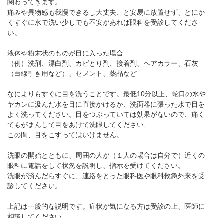
関わってきます。
痛みや異物感も我慢できるし大丈夫、と安易に放置せず、とにか
くすぐに水で洗い少しでも不安があれば眼科を受診してくださ
い。
液体や粉末状のものが目に入った場合
（例）洗剤、漂白剤、カビとり剤、接着剤、ヘアカラー、石灰
（白線引き用など）、セメント、薬品など
なによりもすぐに目を洗うことです。最低10分以上、蛇口の水や
ヤカンに汲んだ水を目に直接かけるか、洗面器に張った水で目を
よく洗ってください。目をつぶっていては効果がないので、痛く
てもがまんして目をあけて洗眼してください。
この間、目をこすってはいけません。
洗眼の開始とともに、周囲の人が（１人の場合は自分で）近くの
眼科に電話をして状況を説明し、指示を受けてください。
洗眼が済んだらすぐに、連絡をとった眼科医や眼科救急外来を受
診してください。
上記は一般的な説明です。症状が気になる方は受診の上、医師に
相談してください。