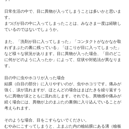
パンフレットのダウンロード
日常生活の中で、目に異物が入ってしまうことは多いかと思いま
す。
まつげが目の中に入ってしまったことは、みなさま一度は経験し
ているのではないでしょうか。
また、「洗剤が目に入ってしまった」「コンタクトがなかなか取
れずまぶたの裏に残っている」「ほこりが目に入ってしまった」
など様々な状況があります。目に異物が入った場合、「目のどこ
に何がどのように入ったか」によって、症状や対処法が異なりま
す。
目の中に虫やホコリが入った場合
結膜（白目の部分）に入りやすいのが、虫やホコリです。痛みが
強く、涙が流れますが、ほとんどの場合はまばたきを繰り返すう
ちに異物が涙とともに流れ出します。それでも、異物感や痛みが
続く場合には、異物が上のまぶたの裏側に入り込んでいることが
考えられます。
そのような場合、目をこすらないでください。
むやみにこすってしまうと、上まぶた内の瞼結膜にある溝（瞼板