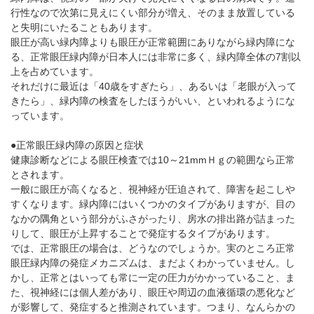
パンフレットのダウンロード
行性なので次第に見えにくい部分が増え、そのまま放置している
と失明にいたることもあります。
眼圧が高い緑内障よりも眼圧が正常範囲にありながら緑内障にな
る、正常眼圧緑内障が日本人には非常に多く、緑内障全体の7割以
上を占めています。
それだけに最近は「40歳をすぎたら」、あるいは「老眼が入って
きたら」、緑内障の検査をしたほうがいい、といわれるようにな
っています。
●正常眼圧緑内障の原因と症状
健康診断などによる眼圧検査では10～21mmＨｇの範囲なら正常
とされます。
一般に眼圧が高くなると、視神経が圧迫されて、障害を起こしや
すくなります。緑内障にはいくつかのタイプがありますが、目の
なかの隅角という部分がふさがったり、房水の排出路が詰まった
りして、眼圧が上昇することで発症するタイプがあります。
では、正常眼圧の場合は、どうなのでしょうか。実のところ正常
眼圧緑内障の発症メカニズムは、まだよくわかっていません。し
かし、正常とはいっても常に一定の圧力がかかっていること、ま
た、視神経には個人差があり、眼圧や周辺の血液循環の悪化など
が影響して、発症すると推測されています。つまり、なんらかの