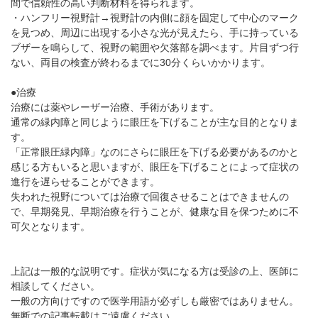
間で信頼性の高い判断材料を得られます。
・ハンフリー視野計→視野計の内側に顔を固定して中心のマーク
を見つめ、周辺に出現する小さな光が見えたら、手に持っている
ブザーを鳴らして、視野の範囲や欠落部を調べます。片目ずつ行
ない、両目の検査が終わるまでに30分くらいかかります。
●治療
治療には薬やレーザー治療、手術があります。
通常の緑内障と同じように眼圧を下げることが主な目的となりま
す。
「正常眼圧緑内障」なのにさらに眼圧を下げる必要があるのかと
感じる方もいると思いますが、眼圧を下げることによって症状の
進行を遅らせることができます。
失われた視野については治療で回復させることはできませんの
で、早期発見、早期治療を行うことが、健康な目を保つために不
可欠となります。
上記は一般的な説明です。症状が気になる方は受診の上、医師に
相談してください。
一般の方向けですので医学用語が必ずしも厳密ではありません。
無断での記事転載はご遠慮ください。