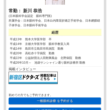
常勤： 新川 恭浩
(日本眼科学会認定 眼科専門医)
所属学会：日本眼科学会、日本白内障屈折矯正手術学会、日本網膜硝
子体学会、日本眼科手術学会
経歴
平成13年 熊本大学医学部 卒
平成14年 京都大学医学部 眼科学教室入局
平成14年 島田市立島田市民病院 勤務
平成20年 高松赤十字病院 勤務
平成22年 公益財団法人田附興風会 北野病院 勤務
平成26年10月～ 池袋サンシャイン通り眼科診療所 勤務
掲載インタビュー
初めての方でもご予約できます。
一般眼科診療
を予約する