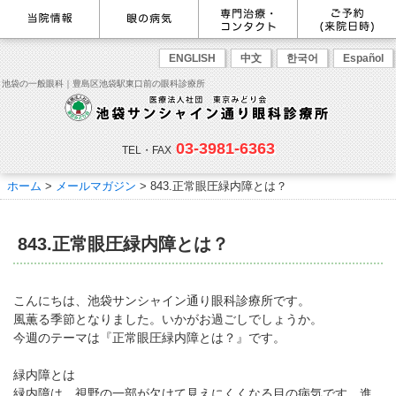
最新情報
感染症予防のための衛生環境整
眼の病気を調べる
眼科専門治療・特設ページ
WEB予約(来院日時の設定)
ENGLISH
中文
한국어
Español
備の取り組み
病名から探す
緑内障専門治療ページ
一般眼科診療を予約
症状から探す
角膜疾患専門治療ページ
コンタクトレンズ診療を予約
池袋の一般眼科｜豊島区池袋駅東口前の眼科診療所
目の構造から探す
ドライアイ専門治療ページ
緑内障専門治療を予約
網膜・硝子体専門治療ページ
角膜専門治療を予約
医師のご紹介
当院勤務医師のご紹介
ごあいさつ
黄斑疾患専門治療ページ
ドライアイ専門治療を予約
ぶどう膜炎専門治療ページ
網膜・硝子体専門治療を予約
主な眼科疾患
03-3981-6363
白内障専門治療ページ
白内障専門治療を予約
花粉症専門ページ
白内障手術公開講座を予約
緑内障
TEL・FAX
網膜疾患
眼精疲労
院内の様子・設備
眼形成診療ページ
黄斑専門治療を予約
コンタクトレンズ診療
予約をキャンセルする
院内の様子
ドライアイ
ものもらい
検査･治療･手術機器
花粉症
ホーム
>
メールマガジン
>
843.正常眼圧緑内障とは？
抗VEGF抗体療法
ボツリヌス療法
白内障
アレルギー性結膜炎
コンタクトレンズ診
ご予約
診療のご案内・アクセス
療
小児眼科専門治療ぺージ(新宿
ご予約方法
診療受付時間
担当医予定表
東口眼科医院)
学校近視について
843.正常眼圧緑内障とは？
アクセス
当院へお越しになる方へのお願
い
点眼液・眼軟膏について
コンタクトレンズ診療
診察の流れ
こんにちは、池袋サンシャイン通り眼科診療所です。
コンタクトレンズの種類と特徴
しばらく眼科受診していない方
リンク
風薫る季節となりました。いかがお過ごしでしょうか。
へ
今週のテーマは『正常眼圧緑内障とは？』です。
初めてコンタクトレンズを使う
コンタクトレンズトラブル
よくある質問
診療報酬に関する院内掲示
方へ
メールマガジン
リクルート
緑内障とは
緑内障は、視野の一部が欠けて見えにくくなる目の病気です。進