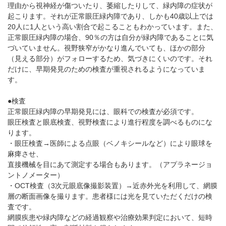
理由から視神経が傷ついたり、萎縮したりして、緑内障の症状が
起こります。それが正常眼圧緑内障であり、しかも40歳以上では
20人に1人という高い割合で起こることもわかっています。また、
正常眼圧緑内障の場合、90％の方は自分が緑内障であることに気
づいていません。視野狭窄がかなり進んでいても、ほかの部分
（見える部分）がフォローするため、気づきにくいのです。それ
だけに、早期発見のための検査が重視されるようになっていま
す。
●検査
正常眼圧緑内障の早期発見には、眼科での検査が必須です。
眼圧検査と眼底検査、視野検査により進行程度を調べるものにな
ります。
・眼圧検査→医師による点眼（ベノキシールなど）により眼球を
麻痺させ、
直接機械を目にあて測定する場合もあります。（アプラネージョ
ントノメーター）
・OCT検査（3次元眼底像撮影装置）→近赤外光を利用して、網膜
層の断面画像を撮ります。患者様には光を見ていただくだけの検
査です。
網膜疾患や緑内障などの経過観察や治療効果判定において、短時