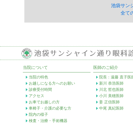
池袋サン
全て
当院について
医師のご紹介
当院の特色
院長：遠藤 直子医
お越しになる方へのお願い
新川 恭浩医師
診療受付時間
川北 哲也医師
アクセス
小川 美穂医師
お車でお越しの方
姜 正信医師
車椅子・介護の必要な方
中尾 真紀医師
院内の様子
検査・治療・手術機器