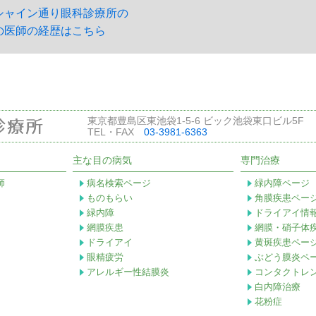
シャイン通り眼科診療所の
の医師の経歴はこちら
東京都豊島区東池袋1-5-6 ビック池袋東口ビル5F
TEL・FAX
03-3981-6363
主な目の病気
専門治療
師
病名検索ページ
緑内障ページ
ものもらい
角膜疾患ペー
緑内障
ドライアイ情
網膜疾患
網膜・硝子体
ドライアイ
黄斑疾患ペー
眼精疲労
ぶどう膜炎ペ
アレルギー性結膜炎
コンタクトレ
白内障治療
花粉症