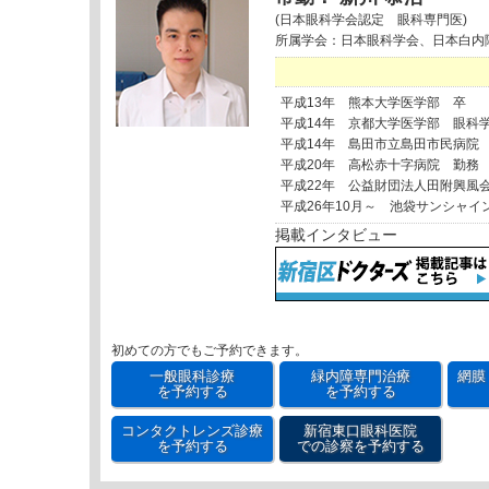
(日本眼科学会認定 眼科専門医)
所属学会：日本眼科学会、日本白内
平成13年 熊本大学医学部 卒
平成14年 京都大学医学部 眼科
平成14年 島田市立島田市民病院
平成20年 高松赤十字病院 勤務
平成22年 公益財団法人田附興風
平成26年10月～ 池袋サンシャイ
掲載インタビュー
初めての方でもご予約できます。
一般眼科診療
緑内障専門治療
網膜
を予約する
を予約する
コンタクトレンズ診療
新宿東口眼科医院
を予約する
での診察を予約する