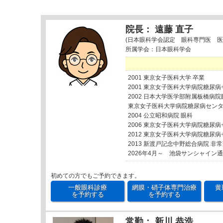
索:
院長： 遠藤 直子
(日本眼科学会認定 眼科専門医 医
所属学会：日本眼科学会
2001 東京女子医科大学 卒業
2001 東京女子医科大学病院糖尿
2002 日本大学医学部附属板橋病院
東京女子医科大学病院糖尿病セン
2004 公立昭和病院 眼科
2006 東京女子医科大学病院糖尿
2012 東京女子医科大学病院糖尿
2013 新渡戸記念中野総合病院 非
2026年4月～ 池袋サンシャイン
初めての方でもご予約できます。
一般眼科診療
網膜・硝子体専門治療
黄
を予約する
を予約する
常勤： 新川 恭浩