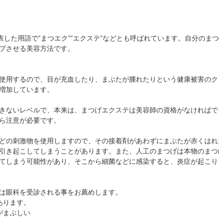
抗VEGF抗体療法
時間帯別の混雑状況
ものもらい
ボツリヌス療法
問診表ダウンロード
花粉症
小児眼科専門治療ぺージ(新宿東口眼科医院)
アクセス
白内障
表した用語で”まつエク””エクステ”などとも呼ばれています。自分のま
プさせる美容方法です。
当院へお越しになる方へのお願い
アレルギー性結膜炎
診察の流れ
コンタクトレンズ診療
使用するので、目が充血したり、まぶたが腫れたりという健康被害のク
増加しています。
きないレベルで、本来は、まつげエクステは美容師の資格がなければで
ら注意が必要です。
どの刺激物を使用しますので、その接着剤があわずにまぶたが赤くはれ
引き起こしてしまうことがあります。また、人工のまつげは本物のまつ
てしまう可能性があり、そこから細菌などに感染すると、炎症が起こり
は眼科を受診される事をお薦めします。
あります。
がまぶしい