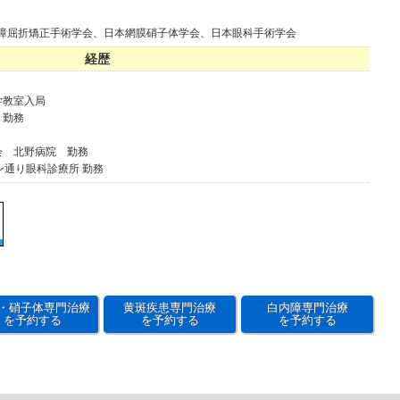
障屈折矯正手術学会、日本網膜硝子体学会、日本眼科手術学会
経歴
学教室入局
 勤務
会 北野病院 勤務
ン通り眼科診療所 勤務
・硝子体専門治療
黄斑疾患専門治療
白内障専門治療
を予約する
を予約する
を予約する