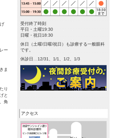
メールマガジン
リクルート
受付終了時刻
つげ
パンフレットのダウンロード
平日・土曜19:30
日曜・祝日18:30
休日（土曜/日曜/祝日）も診療する一般眼科
レー
です。
休診日…12/31、1/1、1/2、1/3
きま
たり
げと
、
角
アクセス