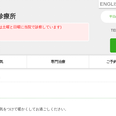
ENGLI
診療所
平日
は土曜と日曜に当院で診察しています)
TE
気
専門治療
ご予約
響
診療のご案内・アクセス
主な眼科疾患
ご予約
コ
白内障専門治療ページ
初めてコンタクトを使う方へ
診療受付時間
緑内障
ご予約方法
花粉症専門ページ
しばらく眼科受診していない方へ
担当医予定表
網膜疾患
眼形成診療ページ
コンタクトレンズの装着方法
診察の所要時間
眼精疲労
気をつけて暖かくしてお過ごしください。
コンタクトレンズ診療
検査費用の目安
ドライアイ