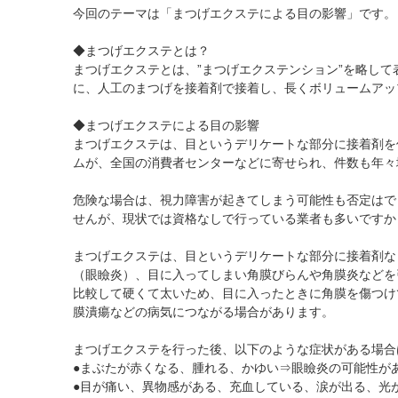
黄斑疾患専門治療ページ
ドライアイ専門治療を予約
遠近両用コンタクト
今回のテーマは「まつげエクステによる目の影響」です。
院内の様子・設備
ぶどう膜炎専門治療ページ
網膜・硝子体専門治療を予約
乱視用コンタクト
◆まつげエクステとは？
院内の様子
白内障専門治療を予約
サークルレンズ
まつげエクステとは、”まつげエクステンション”を略して
に、人工のまつげを接着剤で接着し、長くボリュームアッ
検査･治療･手術機器
白内障手術公開講座を予約
黄斑専門治療を予約
◆まつげエクステによる目の影響
まつげエクステは、目というデリケートな部分に接着剤を
予約をキャンセルする
ムが、全国の消費者センターなどに寄せられ、件数も年々
危険な場合は、視力障害が起きてしまう可能性も否定はで
せんが、現状では資格なしで行っている業者も多いですか
まつげエクステは、目というデリケートな部分に接着剤な
（
眼瞼炎
）、目に入ってしまい
角膜びらん
や角膜炎などを
比較して硬くて太いため、目に入ったときに角膜を傷つけ
膜潰瘍
などの病気につながる場合があります。
まつげエクステを行った後、以下のような症状がある場合
●まぶたが赤くなる、腫れる、かゆい⇒
眼瞼炎
の可能性が
●目が痛い、異物感がある、充血している、涙が出る、光