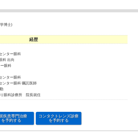
学博士)
経歴
病センター眼科
眼科 出向
ター眼科
病センター眼科
病センター眼科 嘱託医師
常勤
通り眼科診療所 院長就任
斑疾患専門治療
コンタクトレンズ診療
を予約する
を予約する