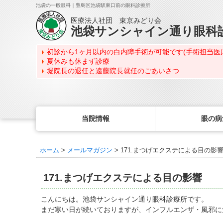
池袋の一般眼科｜豊島区池袋駅東口前の眼科診療所
医療法人社団 東京みどり会
池袋サンシャイン通り眼科
初診から1ヶ月以内の白内障手術が可能です(手術担当医
夏休みも休まず診療
堀院長の退任と遠藤院長就任のごあいさつ
当院情報
眼の病
ホーム
>
メールマガジン
>
171.まつげエクステによる目の影
眼の病気を調べる
眼科専門治療・特設ページ
WEB予約(来院日時の設定)
コンタクトレンズ診療
最新情報
感染症予防のための衛生環境整備の取り組み
病名から探す
緑内障専門治療ページ
一般眼科診療を予約
コンタクトレンズ診療TOP
171.まつげエクステによる目の影響
症状から探す
角膜疾患専門治療ページ
コンタクトレンズ診療を予約
処方箋を推奨する理由
医師のご紹介
目の構造から探す
ドライアイ専門治療ページ
緑内障専門治療を予約
定期検査について
こんにちは。池袋サンシャイン通り眼科診療所です。
当院勤務医師のご紹介
まだ寒い日が続いておりますが、インフルエンザ・風邪に
網膜・硝子体専門治療ページ
角膜専門治療を予約
コンタクトレンズの種類
ごあいさつ