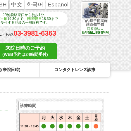
SH
中文
한국어
Español
JR池袋駅東口から徒歩1分。
/
土曜
19:30まで、
日曜/祝日
18:30まで
受付する池袋の一般眼科です。
03-3981-6363
L・FAX
来院日時のご予約
(WEB予約は24時間受付)
(来院日時)
コンタクトレンズ診療
ンタクトのトラブル
医療関係者の皆様へ
学校近視について
コンタクトレンズのトラブル
診療時間
リンク
コンタクトレンズの眼疾患
点眼液・眼軟膏について
よくある質問
診療報酬に関する院内掲示