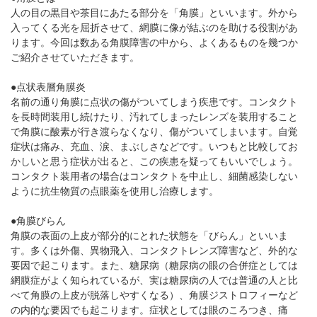
パンフレットのダウンロード
人の目の黒目や茶目にあたる部分を「角膜」といいます。外から
入ってくる光を屈折させて、網膜に像が結ぶのを助ける役割があ
ります。今回は数ある角膜障害の中から、よくあるものを幾つか
ご紹介させていただきます。
●点状表層角膜炎
名前の通り角膜に点状の傷がついてしまう疾患です。コンタクト
を長時間装用し続けたり、汚れてしまったレンズを装用すること
で角膜に酸素が行き渡らなくなり、傷がついてしまいます。自覚
症状は痛み、充血、涙、まぶしさなどです。いつもと比較してお
かしいと思う症状が出ると、この疾患を疑ってもいいでしょう。
コンタクト装用者の場合はコンタクトを中止し、細菌感染しない
ように抗生物質の点眼薬を使用し治療します。
●角膜びらん
角膜の表面の上皮が部分的にとれた状態を「びらん」といいま
す。多くは外傷、異物飛入、コンタクトレンズ障害など、外的な
要因で起こります。また、糖尿病（糖尿病の眼の合併症としては
網膜症がよく知られているが、実は糖尿病の人では普通の人と比
べて角膜の上皮が脱落しやすくなる）、角膜ジストロフィーなど
の内的な要因でも起こります。症状としては眼のころつき、痛