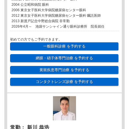
2004 公立昭和病院 眼科
2006 東京女子医科大学病院糖尿病センター眼科
2012 東京女子医科大学病院糖尿病センター眼科 嘱託医師
2013 新渡戸記念中野総合病院 非常勤
2026年4月～ 池袋サンシャイン通り眼科診療所 院長就任
初めての方でもご予約できます。
一般眼科診療
を予約する
網膜・硝子体専門治療
を予約する
黄斑疾患専門治療
を予約する
コンタクトレンズ診療
を予約する
常勤： 新川 恭浩