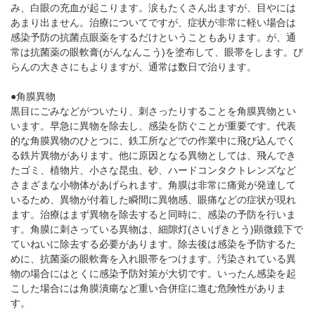
み、白眼の充血が起こります。涙もたくさん出ますが、目やには
あまり出ません。治療についてですが、症状が非常に軽い場合は
感染予防の抗菌点眼薬をするだけということもあります。が、通
常は抗菌薬の眼軟膏(がんなんこう)を塗布して、眼帯をします。び
らんの大きさにもよりますが、通常は数日で治ります。
●角膜異物
黒目にごみなどがついたり、刺さったりすることを角膜異物とい
います。早急に異物を除去し、感染を防ぐことが重要です。代表
的な角膜異物のひとつに、鉄工所などでの作業中に飛び込んでく
る鉄片異物があります。他に原因となる異物としては、飛んでき
たゴミ、植物片、小さな昆虫、砂、ハードコンタクトレンズなど
さまざまな小物体があげられます。角膜は非常に痛覚が発達して
いるため、異物が付着した瞬間に異物感、眼痛などの症状が現れ
ます。治療はまず異物を除去すると同時に、感染の予防を行いま
す。角膜に刺さっている異物は、細隙灯(さいげきとう)顕微鏡下で
ていねいに除去する必要があります。除去後は感染を予防するた
めに、抗菌薬の眼軟膏を入れ眼帯をつけます。汚染されている異
物の場合にはとくに感染予防対策が大切です。いったん感染を起
こした場合には角膜潰瘍など重い合併症に進む危険性がありま
す。