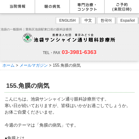
最新情報
感染症予防のための衛生環境整
眼の病気を調べる
眼科専門治療・特設ページ
WEB予約(来院日時の設定)
ENGLISH
中文
한국어
Español
備の取り組み
病名から探す
緑内障専門治療ページ
一般眼科診療を予約
症状から探す
角膜疾患専門治療ページ
コンタクトレンズ診療を予約
池袋の一般眼科｜豊島区池袋駅東口前の眼科診療所
目の構造から探す
ドライアイ専門治療ページ
緑内障専門治療を予約
網膜・硝子体専門治療ページ
角膜専門治療を予約
医師のご紹介
当院勤務医師のご紹介
ごあいさつ
黄斑疾患専門治療ページ
ドライアイ専門治療を予約
ぶどう膜炎専門治療ページ
網膜・硝子体専門治療を予約
主な眼科疾患
03-3981-6363
白内障専門治療ページ
白内障専門治療を予約
花粉症専門ページ
白内障手術公開講座を予約
緑内障
TEL・FAX
網膜疾患
眼精疲労
院内の様子・設備
眼形成診療ページ
黄斑専門治療を予約
コンタクトレンズ診療
予約をキャンセルする
院内の様子
ドライアイ
ものもらい
検査･治療･手術機器
花粉症
ホーム
>
メールマガジン
>
155.角膜の病気
抗VEGF抗体療法
ボツリヌス療法
白内障
アレルギー性結膜炎
コンタクトレンズ診
ご予約
診療のご案内・アクセス
療
小児眼科専門治療ぺージ(新宿
ご予約方法
診療受付時間
担当医予定表
東口眼科医院)
学校近視について
155.角膜の病気
アクセス
当院へお越しになる方へのお願
い
点眼液・眼軟膏について
コンタクトレンズ診療
こんにちは。池袋サンシャイン通り眼科診療所です。
診察の流れ
寒い日が続いておりますが、皆様はいかがお過ごしでしょうか。
コンタクトレンズの種類と特徴
しばらく眼科受診していない方
リンク
お体ご自愛くださいませ。
へ
初めてコンタクトレンズを使う
コンタクトレンズトラブル
よくある質問
診療報酬に関する院内掲示
今週のテーマは「角膜の病気」です。
方へ
メールマガジン
リクルート
●角膜とは