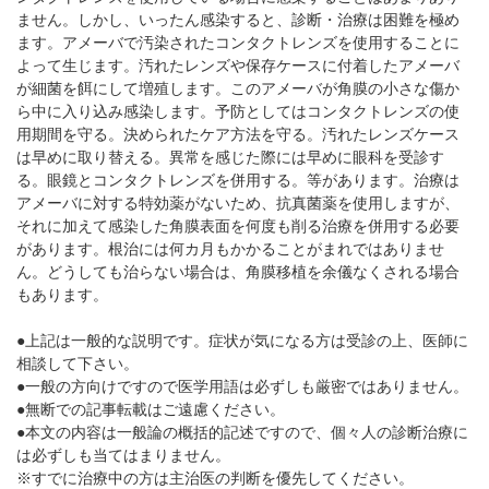
ません。しかし、いったん感染すると、診断・治療は困難を極め
ます。アメーバで汚染されたコンタクトレンズを使用することに
よって生じます。汚れたレンズや保存ケースに付着したアメーバ
が細菌を餌にして増殖します。このアメーバが角膜の小さな傷か
ら中に入り込み感染します。予防としてはコンタクトレンズの使
用期間を守る。決められたケア方法を守る。汚れたレンズケース
は早めに取り替える。異常を感じた際には早めに眼科を受診す
る。眼鏡とコンタクトレンズを併用する。等があります。治療は
アメーバに対する特効薬がないため、抗真菌薬を使用しますが、
それに加えて感染した角膜表面を何度も削る治療を併用する必要
があります。根治には何カ月もかかることがまれではありませ
ん。どうしても治らない場合は、角膜移植を余儀なくされる場合
もあります。
●上記は一般的な説明です。症状が気になる方は受診の上、医師に
相談して下さい。
●一般の方向けですので医学用語は必ずしも厳密ではありません。
●無断での記事転載はご遠慮ください。
●本文の内容は一般論の概括的記述ですので、個々人の診断治療に
は必ずしも当てはまりません。
※すでに治療中の方は主治医の判断を優先してください。