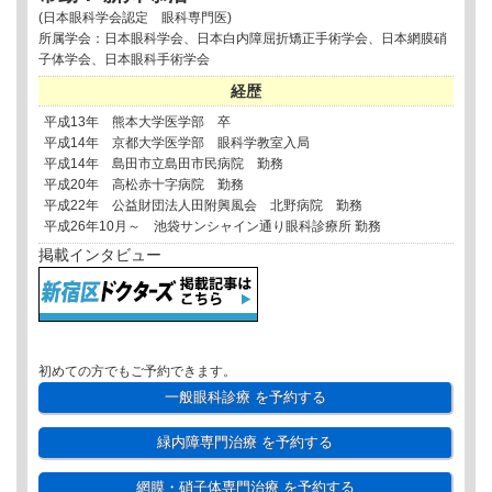
(日本眼科学会認定 眼科専門医)
所属学会：日本眼科学会、日本白内障屈折矯正手術学会、日本網膜硝
子体学会、日本眼科手術学会
経歴
平成13年 熊本大学医学部 卒
平成14年 京都大学医学部 眼科学教室入局
平成14年 島田市立島田市民病院 勤務
平成20年 高松赤十字病院 勤務
平成22年 公益財団法人田附興風会 北野病院 勤務
平成26年10月～ 池袋サンシャイン通り眼科診療所 勤務
掲載インタビュー
初めての方でもご予約できます。
一般眼科診療
を予約する
緑内障専門治療
を予約する
網膜・硝子体専門治療
を予約する