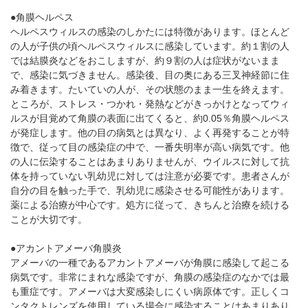
●角膜ヘルペス
ヘルペスウィルスの感染のしかたには特徴があります。ほとんど
の人が子供の頃ヘルペスウィルスに感染しています。約１割の人
では結膜炎などをおこしますが、約９割の人は症状がないまま
で、感染に気づきません。感染後、目の奥にある三叉神経節に住
み着きます。たいていの人が、その状態のまま一生を終えます。
ところが、ストレス・つかれ・発熱などがきっかけとなってウィ
ルスが目覚めて角膜の表面に出てくると、約0.05％角膜ヘルペス
が発症します。他の目の病気とは異なり、よく再発することが特
徴で、従って目の感染症の中で、一番失明率が高い病気です。他
の人に伝染することはあまりありませんが、ウイルスに対して抗
体を持っていない乳幼児に対しては注意が必要です。患者さんが
自分の目を触った手で、乳幼児に感染させる可能性があります。
薬による治療が中心です。処方に従って、きちんと治療を続ける
ことが大切です。
●アカントアメーバ角膜炎
アメーバの一種であるアカントアメーバが角膜に感染して起こる
病気です。非常にまれな感染ですが、角膜の感染症のなかでは最
も重症です。アメーバは大変感染しにくい病原体です。正しくコ
ンタクトレンズを使用している場合に感染することはあまりあり