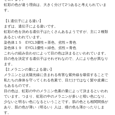
パンフレットのダウンロード
虹彩の色が違う理由は、大きく分けて2つあると考えられていま
す。
【1.遺伝子による違い】
まずは、遺伝子による違いです。
虹彩の色を決める遺伝子はたくさんあるようですが、主に２種類
あるといわれています。
染色体１５ EYCL3優性＝茶色、劣性＝青色
染色体１９ EYCL1優性＝緑色、劣性＝青色
これらの組み合わせによって目の色は決まるといわれています。
目の色を決定する遺伝子はそれぞれなので、人により色が異なり
ます。
【2.メラニンの量による違い】
メラニンとは太陽光線に含まれる有害な紫外線を吸収することで
私たちの身体を守ってくれる色素で、目だけではなく髪や皮膚に
もあるものです。
目の色は、虹彩の中のメラニン色素の量によって決まるといわれ
ています。つまり、虹彩の中のメラニンが多いと暗い色になり、
少ないと明るい色になるということです。肌の色とも相関関係が
あり、肌の色が薄い（明るい）人は、瞳の色も薄かったりしま
す。