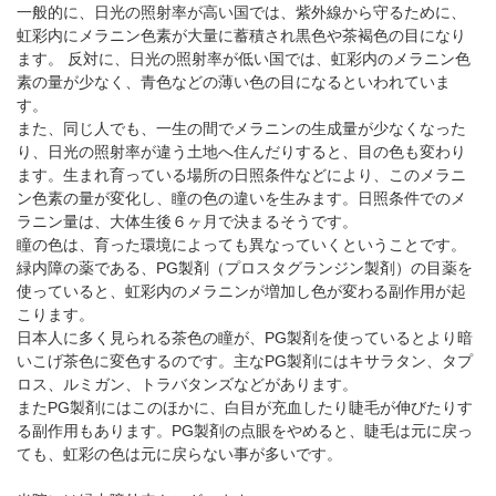
一般的に、日光の照射率が高い国では、紫外線から守るために、
虹彩内にメラニン色素が大量に蓄積され黒色や茶褐色の目になり
ます。 反対に、日光の照射率が低い国では、虹彩内のメラニン色
素の量が少なく、青色などの薄い色の目になるといわれていま
す。
また、同じ人でも、一生の間でメラニンの生成量が少なくなった
り、日光の照射率が違う土地へ住んだりすると、目の色も変わり
ます。生まれ育っている場所の日照条件などにより、このメラニ
ン色素の量が変化し、瞳の色の違いを生みます。日照条件でのメ
ラニン量は、大体生後６ヶ月で決まるそうです。
瞳の色は、育った環境によっても異なっていくということです。
緑内障の薬である、PG製剤（プロスタグランジン製剤）の目薬を
使っていると、虹彩内のメラニンが増加し色が変わる副作用が起
こります。
日本人に多く見られる茶色の瞳が、PG製剤を使っているとより暗
いこげ茶色に変色するのです。主なPG製剤にはキサラタン、タプ
ロス、ルミガン、トラバタンズなどがあります。
またPG製剤にはこのほかに、白目が充血したり睫毛が伸びたりす
る副作用もあります。PG製剤の点眼をやめると、睫毛は元に戻っ
ても、虹彩の色は元に戻らない事が多いです。