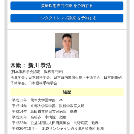
黄斑疾患専門治療
を予約する
コンタクトレンズ診療
を予約する
常勤： 新川 恭浩
(日本眼科学会認定 眼科専門医)
所属学会：日本眼科学会、日本白内障屈折矯正手術学会、日本網膜硝
子体学会、日本眼科手術学会
経歴
平成13年 熊本大学医学部 卒
平成14年 京都大学医学部 眼科学教室入局
平成14年 島田市立島田市民病院 勤務
平成20年 高松赤十字病院 勤務
平成22年 公益財団法人田附興風会 北野病院 勤務
平成26年10月～ 池袋サンシャイン通り眼科診療所 勤務