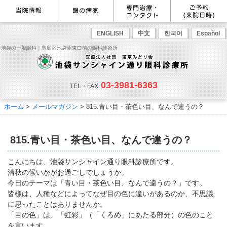
最新情報
感染症予防のための衛生環境整
眼の病気を調べる
眼科専門治療・特設ページ
WEB予約(来院日時の設定)
ENGLISH
中文
한국어
Español
備の取り組み
病名から探す
緑内障専門治療ページ
一般眼科診療を予約
症状から探す
角膜疾患専門治療ページ
コンタクトレンズ診療を予約
池袋の一般眼科｜豊島区池袋駅東口前の眼科診療所
目の構造から探す
ドライアイ専門治療ページ
緑内障専門治療を予約
網膜・硝子体専門治療ページ
角膜専門治療を予約
医師のご紹介
当院勤務医師のご紹介
ごあいさつ
黄斑疾患専門治療ページ
ドライアイ専門治療を予約
ぶどう膜炎専門治療ページ
網膜・硝子体専門治療を予約
主な眼科疾患
03-3981-6363
白内障専門治療ページ
白内障専門治療を予約
花粉症専門ページ
白内障手術公開講座を予約
緑内障
TEL・FAX
網膜疾患
眼精疲労
院内の様子・設備
眼形成診療ページ
黄斑専門治療を予約
コンタクトレンズ診療
予約をキャンセルする
院内の様子
ドライアイ
ものもらい
検査･治療･手術機器
花粉症
ホーム
>
メールマガジン
>
815.青い目・茶色い目、なんで違うの？
抗VEGF抗体療法
ボツリヌス療法
白内障
アレルギー性結膜炎
コンタクトレンズ診
ご予約
診療のご案内・アクセス
療
小児眼科専門治療ぺージ(新宿
ご予約方法
診療受付時間
担当医予定表
東口眼科医院)
学校近視について
815.青い目・茶色い目、なんで違うの？
アクセス
当院へお越しになる方へのお願
い
点眼液・眼軟膏について
コンタクトレンズ診療
こんにちは、池袋サンシャイン通り眼科診療所です。
診察の流れ
清秋の候いかがお過ごしでしょうか。
コンタクトレンズの種類と特徴
しばらく眼科受診していない方
リンク
今日のテーマは「青い目・茶色い目、なんで違うの？」です。
へ
皆様は、人種などによってなぜ目の色に違いがあるのか、不思議
初めてコンタクトレンズを使う
コンタクトレンズトラブル
よくある質問
診療報酬に関する院内掲示
に思ったことはありませんか。
方へ
メールマガジン
リクルート
「目の色」は、「虹彩」（「くろめ」にあたる部分）の色のこと
を言います。