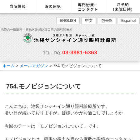
最新情報
感染症予防のための衛生環境整
眼の病気を調べる
眼科専門治療・特設ページ
WEB予約(来院日時の設定)
ENGLISH
中文
한국어
Español
備の取り組み
病名から探す
緑内障専門治療ページ
一般眼科診療を予約
症状から探す
角膜疾患専門治療ページ
コンタクトレンズ診療を予約
池袋の一般眼科｜豊島区池袋駅東口前の眼科診療所
目の構造から探す
ドライアイ専門治療ページ
緑内障専門治療を予約
網膜・硝子体専門治療ページ
角膜専門治療を予約
医師のご紹介
当院勤務医師のご紹介
ごあいさつ
黄斑疾患専門治療ページ
ドライアイ専門治療を予約
ぶどう膜炎専門治療ページ
網膜・硝子体専門治療を予約
主な眼科疾患
03-3981-6363
白内障専門治療ページ
白内障専門治療を予約
花粉症専門ページ
白内障手術公開講座を予約
緑内障
TEL・FAX
網膜疾患
眼精疲労
院内の様子・設備
眼形成診療ページ
黄斑専門治療を予約
コンタクトレンズ診療
予約をキャンセルする
院内の様子
ドライアイ
ものもらい
検査･治療･手術機器
花粉症
ホーム
>
メールマガジン
>
754.モノビジョンについて
抗VEGF抗体療法
ボツリヌス療法
白内障
アレルギー性結膜炎
コンタクトレンズ診
ご予約
診療のご案内・アクセス
療
小児眼科専門治療ぺージ(新宿
ご予約方法
診療受付時間
担当医予定表
東口眼科医院)
学校近視について
754.モノビジョンについて
アクセス
当院へお越しになる方へのお願
い
点眼液・眼軟膏について
コンタクトレンズ診療
診察の流れ
こんにちは。池袋サンシャイン通り眼科診療所です。
コンタクトレンズの種類と特徴
しばらく眼科受診していない方
リンク
暑い日が続いておりますが、皆様いかがお過ごしでしょうか
へ
初めてコンタクトレンズを使う
コンタクトレンズトラブル
よくある質問
診療報酬に関する院内掲示
今回のテーマは「モノビジョンについて」です。
方へ
メールマガジン
リクルート
モノビジョンとは、両眼の視力を異なる度数の眼鏡やコンタクト