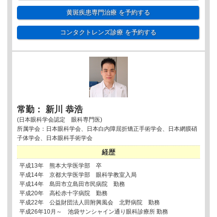
黄斑疾患専門治療
を予約する
コンタクトレンズ診療
を予約する
常勤： 新川 恭浩
(日本眼科学会認定 眼科専門医)
所属学会：日本眼科学会、日本白内障屈折矯正手術学会、日本網膜硝
子体学会、日本眼科手術学会
経歴
平成13年 熊本大学医学部 卒
平成14年 京都大学医学部 眼科学教室入局
平成14年 島田市立島田市民病院 勤務
平成20年 高松赤十字病院 勤務
平成22年 公益財団法人田附興風会 北野病院 勤務
平成26年10月～ 池袋サンシャイン通り眼科診療所 勤務