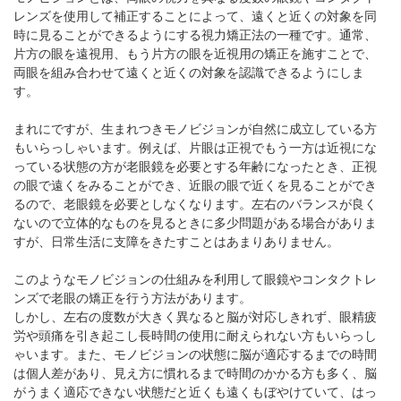
パンフレットのダウンロード
レンズを使用して補正することによって、遠くと近くの対象を同
時に見ることができるようにする視力矯正法の一種です。通常、
片方の眼を遠視用、もう片方の眼を近視用の矯正を施すことで、
両眼を組み合わせて遠くと近くの対象を認識できるようにしま
す。
まれにですが、生まれつきモノビジョンが自然に成立している方
もいらっしゃいます。例えば、片眼は正視でもう一方は近視にな
っている状態の方が老眼鏡を必要とする年齢になったとき、正視
の眼で遠くをみることができ、近眼の眼で近くを見ることができ
るので、老眼鏡を必要としなくなります。左右のバランスが良く
ないので立体的なものを見るときに多少問題がある場合がありま
すが、日常生活に支障をきたすことはあまりありません。
このようなモノビジョンの仕組みを利用して眼鏡やコンタクトレ
ンズで老眼の矯正を行う方法があります。
しかし、左右の度数が大きく異なると脳が対応しきれず、眼精疲
労や頭痛を引き起こし長時間の使用に耐えられない方もいらっし
ゃいます。また、モノビジョンの状態に脳が適応するまでの時間
は個人差があり、見え方に慣れるまで時間のかかる方も多く、脳
がうまく適応できない状態だと近くも遠くもぼやけていて、はっ