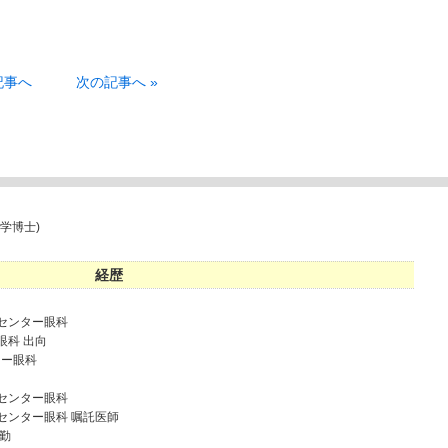
記事へ
次の記事へ »
学博士)
経歴
病センター眼科
眼科 出向
ター眼科
病センター眼科
病センター眼科 嘱託医師
常勤