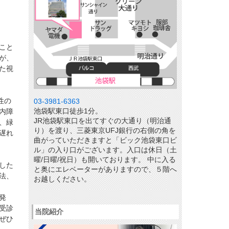
こと
が、
た視
性の
03-3981-6363
池袋駅東口徒歩1分。
内障
JR池袋駅東口を出てすぐの大通り（明治通
、緑
り）を渡り、三菱東京UFJ銀行の右側の角を
遅れ
曲がっていただきますと「ビック池袋東口ビ
ル」の入り口がございます。入口は休日（土
曜/日曜/祝日）も開いております。 中に入る
した
と奥にエレベーターがありますので、５階へ
法、
お越しください。
発
受診
当院紹介
ぜひ