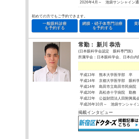
2026年4月～ 池袋サンシャイン
初めての方でもご予約できます。
一般眼科診療
網膜・硝子体専門治療
黄
を予約する
を予約する
常勤： 新川 恭浩
(日本眼科学会認定 眼科専門医)
所属学会：日本眼科学会、日本白内
平成13年 熊本大学医学部 卒
平成14年 京都大学医学部 眼科
平成14年 島田市立島田市民病院
平成20年 高松赤十字病院 勤務
平成22年 公益財団法人田附興風
平成26年10月～ 池袋サンシャイ
掲載インタビュー