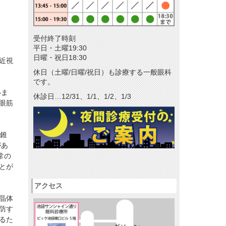
メールマガジン
リクルート
受付終了時刻
パンフレットのダウンロード
平日・土曜19:30
日曜・祝日18:30
近視
休日（土曜/日曜/祝日）も診療する一般眼科
です。
いま
休診日…12/31、1/1、1/2、1/3
眼筋
の錐
があ
常の
とが
アクセス
晶体
防す
るた