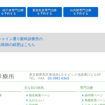
・硝子体専門治療
黄斑疾患専門治療
白内障専門治療
を予約する
を予約する
を予約する
シャイン通り眼科診療所の
の医師の経歴はこちら
東京都豊島区東池袋1-5-6 ビック池袋東口ビル5F
TEL・FAX
03-3981-6363
主な目の病気
専門治療
師
病名検索ページ
緑内障ページ
ものもらい
角膜疾患ペー