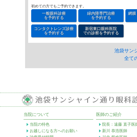
初めての方でもご予約できます。
一般眼科診療
緑内障専門治療
網膜
を予約する
を予約する
コンタクトレンズ診療
新宿東口眼科医院
を予約する
での診察を予約する
池袋サン
全て
当院について
医師のご紹介
当院の特色
院長：遠藤 直子医
お越しになる方へのお願い
新川 恭浩医師