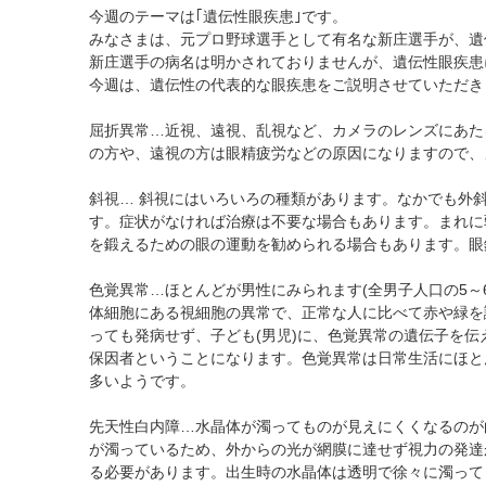
黄斑疾患専門治療ページ
ドライアイ専門治療を予約
遠近両用コンタクト
今週のテーマは｢遺伝性眼疾患｣です。
みなさまは、元プロ野球選手として有名な新庄選手が、遺
院内の様子・設備
ぶどう膜炎専門治療ページ
網膜・硝子体専門治療を予約
乱視用コンタクト
新庄選手の病名は明かされておりませんが、遺伝性眼疾患
院内の様子
白内障専門治療を予約
サークルレンズ
今週は、遺伝性の代表的な眼疾患をご説明させていただき
検査･治療･手術機器
白内障手術公開講座を予約
屈折異常…近視、遠視、乱視など、カメラのレンズにあた
黄斑専門治療を予約
の方や、遠視の方は眼精疲労などの原因になりますので、
予約をキャンセルする
斜視… 斜視にはいろいろの種類があります。なかでも外
す。症状がなければ治療は不要な場合もあります。まれに
を鍛えるための眼の運動を勧められる場合もあります。眼
色覚異常…ほとんどが男性にみられます(全男子人口の5～
体細胞にある視細胞の異常で、正常な人に比べて赤や緑を
っても発病せず、子ども(男児)に、色覚異常の遺伝子を
保因者ということになります。色覚異常は日常生活にほと
多いようです。
先天性白内障…水晶体が濁ってものが見えにくくなるのが
が濁っているため、外からの光が網膜に達せず視力の発達
る必要があります。出生時の水晶体は透明で徐々に濁って