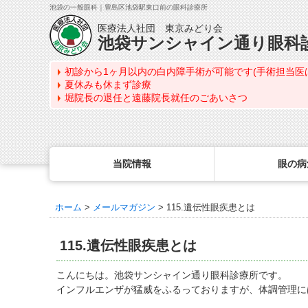
池袋の一般眼科｜豊島区池袋駅東口前の眼科診療所
医療法人社団 東京みどり会
池袋サンシャイン通り眼科
初診から1ヶ月以内の白内障手術が可能です(手術担当医
夏休みも休まず診療
堀院長の退任と遠藤院長就任のごあいさつ
当院情報
眼の病
ホーム
>
メールマガジン
>
115.遺伝性眼疾患とは
眼の病気を調べる
眼科専門治療・特設ページ
WEB予約(来院日時の設定)
コンタクトレンズ診療
最新情報
感染症予防のための衛生環境整備の取り組み
病名から探す
緑内障専門治療ページ
一般眼科診療を予約
コンタクトレンズ診療TOP
115.遺伝性眼疾患とは
症状から探す
角膜疾患専門治療ページ
コンタクトレンズ診療を予約
処方箋を推奨する理由
医師のご紹介
目の構造から探す
ドライアイ専門治療ページ
緑内障専門治療を予約
定期検査について
こんにちは。池袋サンシャイン通り眼科診療所です。
当院勤務医師のご紹介
インフルエンザが猛威をふるっておりますが、体調管理に
網膜・硝子体専門治療ページ
角膜専門治療を予約
コンタクトレンズの種類
ごあいさつ