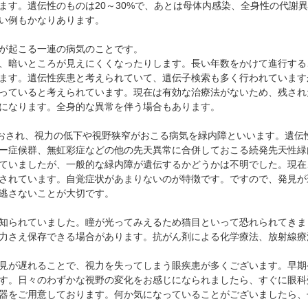
ます。遺伝性のものは20～30%で、あとは母体内感染、全身性の代謝異
い例もかなりあります。
が起こる一連の病気のことです。
、暗いところが見えにくくなったりします。長い年数をかけて進行する
ます。遺伝性疾患と考えられていて、遺伝子検索も多く行われています
っていると考えられています。現在は有効な治療法がないため、残され
になります。全身的な異常を伴う場合もあります。
がおされ、視力の低下や視野狭窄がおこる病気を緑内障といいます。遺伝
ー症候群、無虹彩症などの他の先天異常に合併しておこる続発先天性緑
ていましたが、一般的な緑内障が遺伝するかどうかは不明でした。現在
されています。自覚症状があまりないのが特徴です。ですので、発見が
逃さないことが大切です。
知られていました。瞳が光ってみえるため猫目といって恐れられてきま
力さえ保存できる場合があります。抗がん剤による化学療法、放射線療
見が遅れることで、視力を失ってしまう眼疾患が多くございます。早期
す。日々のわずかな視野の変化をお感じになられましたら、すぐに眼科
器をご用意しております。何か気になっていることがございましたら、