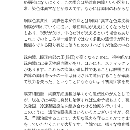
め弱視になりにくく、この場合は発達白内障といい区別し
常、染色体異常などが原因です。なかには原因のわからな
網膜色素変性…網膜色素変性症とは網膜に異常な色素沈着
網膜が壊れていくに従い、最初周辺が見えにくくなったり
もあり、視野が欠け、中心だけが見えるという場合もあり
これまでのところ単一遺伝子ではなく多数の遺伝子が関わ
機能をできる限り有効に使うためのリハビリが治療の中心
緑内障…眼球内部の圧(眼圧)が高くなるために、視神経
緑内障には先天性緑内障があり、ほかにも、スティックラ
があります。これらの病気が遺伝性であることは解明され
内障の原因遺伝子の一部は解明されて遺伝することが確認
て視力を失った、ということにならないよう初期症状を見
膜芽細胞腫…網膜芽細胞種は早くから遺伝性のがんとして
が、現在では早期に発見し治療すれば生命予後もよく、視
光凝固、冷凍凝固療法を組み合わせる治療を行います。
このように、遺伝性眼疾患はいろいろとございますが、発
見、早期治療することで、大切な視力を守ることができま
をしていただくことが大切です。当院では、様々な検査機