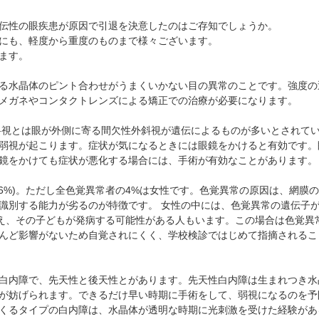
抗VEGF抗体療法
時間帯別の混雑状況
ものもらい
伝性の眼疾患が原因で引退を決意したのはご存知でしょうか。
ボツリヌス療法
問診表ダウンロード
花粉症
にも、軽度から重度のものまで様々ございます。
小児眼科専門治療ぺージ(新宿東口眼科医院)
アクセス
白内障
ます。
当院へお越しになる方へのお願い
アレルギー性結膜炎
る水晶体のピント合わせがうまくいかない目の異常のことです。強度の
診察の流れ
コンタクトレンズ診療
メガネやコンタクトレンズによる矯正での治療が必要になります。
斜視とは眼が外側に寄る間欠性外斜視が遺伝によるものが多いとされて
弱視が起こります。症状が気になるときには眼鏡をかけると有効です。
鏡をかけても症状が悪化する場合には、手術が有効なことがあります。
6%)。ただし全色覚異常者の4%は女性です。色覚異常の原因は、網膜
識別する能力が劣るのが特徴です。 女性の中には、色覚異常の遺伝子
伝え、その子どもが発病する可能性がある人もいます。この場合は色覚異
んど影響がないため自覚されにくく、学校検診ではじめて指摘されるこ
白内障で、先天性と後天性とがあります。先天性白内障は生まれつき水
が妨げられます。できるだけ早い時期に手術をして、弱視になるのを予
くるタイプの白内障は、水晶体が透明な時期に光刺激を受けた経験があ