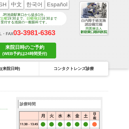
SH
中文
한국어
Español
JR池袋駅東口から徒歩1分。
/
土曜
19:30まで、
日曜/祝日
18:30まで
受付する池袋の一般眼科です。
03-3981-6363
L・FAX
来院日時のご予約
(WEB予約は24時間受付)
(来院日時)
コンタクトレンズ診療
ンタクトのトラブル
医療関係者の皆様へ
学校近視について
コンタクトレンズのトラブル
診療時間
リンク
コンタクトレンズの眼疾患
点眼液・眼軟膏について
よくある質問
診療報酬に関する院内掲示