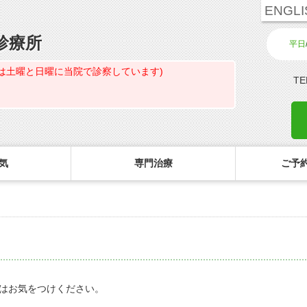
ENGLI
診療所
平日
は土曜と日曜に当院で診察しています)
TE
気
専門治療
ご予約
診療のご案内・アクセス
主な眼科疾患
ご予約
コ
白内障専門治療ページ
初めてコンタクトを使う方へ
診療受付時間
緑内障
ご予約方法
花粉症専門ページ
しばらく眼科受診していない方へ
担当医予定表
網膜疾患
眼形成診療ページ
コンタクトレンズの装着方法
診察の所要時間
眼精疲労
はお気をつけください。
コンタクトレンズ診療
検査費用の目安
ドライアイ