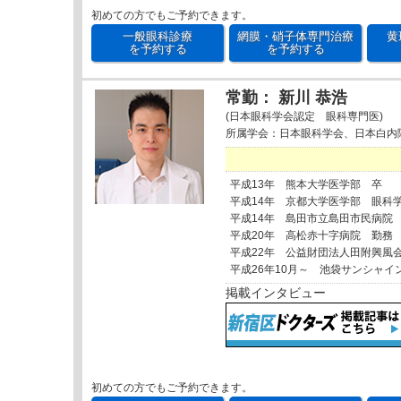
初めての方でもご予約できます。
一般眼科診療
網膜・硝子体専門治療
黄
を予約する
を予約する
常勤： 新川 恭浩
(日本眼科学会認定 眼科専門医)
所属学会：日本眼科学会、日本白内
平成13年 熊本大学医学部 卒
平成14年 京都大学医学部 眼科
平成14年 島田市立島田市民病院
平成20年 高松赤十字病院 勤務
平成22年 公益財団法人田附興風
平成26年10月～ 池袋サンシャイ
掲載インタビュー
初めての方でもご予約できます。