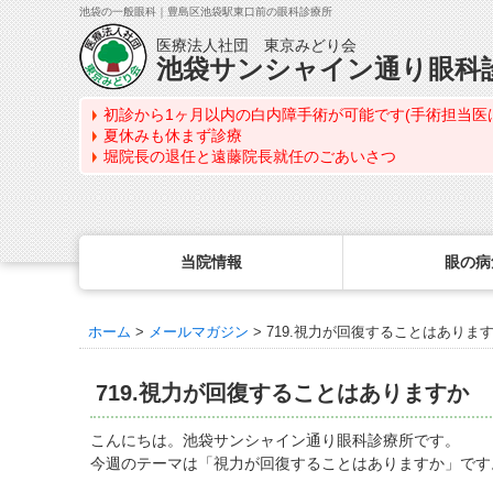
池袋の一般眼科｜豊島区池袋駅東口前の眼科診療所
医療法人社団 東京みどり会
池袋サンシャイン通り眼科
初診から1ヶ月以内の白内障手術が可能です(手術担当医
夏休みも休まず診療
堀院長の退任と遠藤院長就任のごあいさつ
当院情報
眼の病
ホーム
>
メールマガジン
>
719.視力が回復することはありま
眼の病気を調べる
眼科専門治療・特設ページ
WEB予約(来院日時の設定)
コンタクトレンズ診療
最新情報
感染症予防のための衛生環境整備の取り組み
病名から探す
緑内障専門治療ページ
一般眼科診療を予約
コンタクトレンズ診療TOP
719.視力が回復することはありますか
症状から探す
角膜疾患専門治療ページ
コンタクトレンズ診療を予約
処方箋を推奨する理由
医師のご紹介
目の構造から探す
ドライアイ専門治療ページ
緑内障専門治療を予約
定期検査について
こんにちは。池袋サンシャイン通り眼科診療所です。
当院勤務医師のご紹介
今週のテーマは「視力が回復することはありますか」です
網膜・硝子体専門治療ページ
角膜専門治療を予約
コンタクトレンズの種類
ごあいさつ