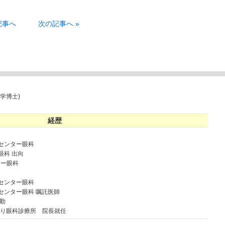
記事へ
次の記事へ »
学博士)
経歴
病センター眼科
眼科 出向
ター眼科
病センター眼科
病センター眼科 嘱託医師
常勤
通り眼科診療所 院長就任