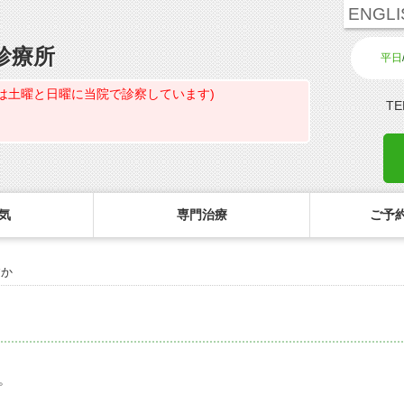
ENGLI
診療所
平日
は土曜と日曜に当院で診察しています)
TE
気
専門治療
ご予約
すか
診療のご案内・アクセス
主な眼科疾患
ご予約
コ
白内障専門治療ページ
初めてコンタクトを使う方へ
診療受付時間
緑内障
ご予約方法
花粉症専門ページ
しばらく眼科受診していない方へ
担当医予定表
網膜疾患
眼形成診療ページ
コンタクトレンズの装着方法
診察の所要時間
眼精疲労
。
コンタクトレンズ診療
検査費用の目安
ドライアイ