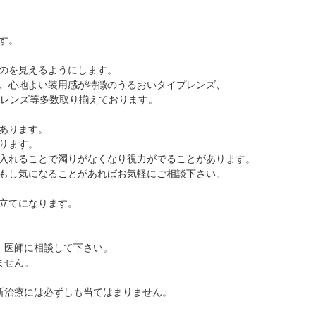
抗VEGF抗体療法
時間帯別の混雑状況
ものもらい
ボツリヌス療法
問診表ダウンロード
花粉症
す。
小児眼科専門治療ぺージ(新宿東口眼科医院)
アクセス
白内障
のを見えるようにします。
当院へお越しになる方へのお願い
アレルギー性結膜炎
、心地よい装用感が特徴のうるおいタイプレンズ、
診察の流れ
コンタクトレンズ診療
用レンズ等多数取り揃えております。
あります。
ります。
入れることで濁りがなくなり視力がでることがあります。
もし気になることがあればお気軽にご相談下さい。
立てになります。
、医師に相談して下さい。
ません。
断治療には必ずしも当てはまりません。