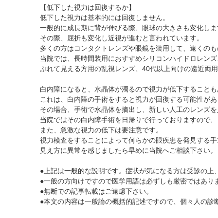
黄斑疾患専門治療ページ
ドライアイ専門治療を予約
遠近両用コンタクト
【低下した視力は回復するか】
低下した視力は基本的には回復しません。
院内の様子・設備
ぶどう膜炎専門治療ページ
網膜・硝子体専門治療を予約
乱視用コンタクト
一般的に成長期に背が伸びる際、眼球の大きさも変化しま
院内の様子
白内障専門治療を予約
サークルレンズ
その際、屈折も変化し近視が進むと言われています。
多くの方はコンタクトレンズや眼鏡を装用して、遠くのも
検査･治療･手術機器
白内障手術公開講座を予約
当院では、長時間装用におすすめシリコンハイドロレンズ
黄斑専門治療を予約
ぶれて見える方用の乱視レンズ、40代以上向けの遠近両
予約をキャンセルする
白内障になると、水晶体が濁るので視力が低下することも
これは、白内障の手術をすると視力が回復する可能性があ
その場合、手術で水晶体を摘出し、新しい人工のレンズを
当院ではその白内障手術を日帰りで行っておりますので、
また、急激な視力の低下は要注意です。
視力検査をすることによって何らかの眼疾患を発見する手
見え方に異常を感じましたら早めに当院へご相談下さい。
●上記は一般的な説明です。症状が気になる方は受診の上
●一般の方向けですので医学用語は必ずしも厳密ではあり
●無断での記事転載はご遠慮下さい。
●本文の内容は一般論の概括的記述ですので、個々人の診