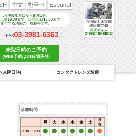
SH
中文
한국어
Español
JR池袋駅東口から徒歩1分。
/
土曜
19:30まで、
日曜/祝日
18:30まで
受付する池袋の一般眼科です。
03-3981-6363
L・FAX
来院日時のご予約
(WEB予約は24時間受付)
(来院日時)
コンタクトレンズ診療
ンタクトのトラブル
医療関係者の皆様へ
学校近視について
コンタクトレンズのトラブル
診療時間
リンク
コンタクトレンズの眼疾患
点眼液・眼軟膏について
よくある質問
診療報酬に関する院内掲示