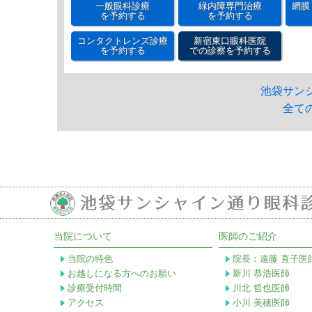
一般眼科診療
緑内障専門治療
網膜
を予約する
を予約する
コンタクトレンズ診療
新宿東口眼科医院
を予約する
での診察を予約する
池袋サン
全て
当院について
医師のご紹介
当院の特色
院長：遠藤 直子医
お越しになる方へのお願い
新川 恭浩医師
診療受付時間
川北 哲也医師
アクセス
小川 美穂医師