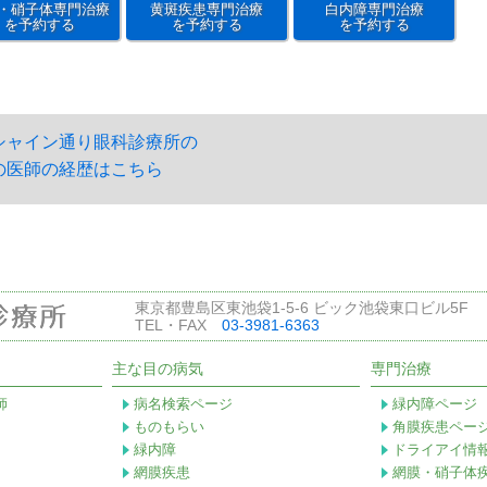
・硝子体専門治療
黄斑疾患専門治療
白内障専門治療
を予約する
を予約する
を予約する
シャイン通り眼科診療所の
の医師の経歴はこちら
東京都豊島区東池袋1-5-6 ビック池袋東口ビル5F
TEL・FAX
03-3981-6363
主な目の病気
専門治療
師
病名検索ページ
緑内障ページ
ものもらい
角膜疾患ペー
緑内障
ドライアイ情
網膜疾患
網膜・硝子体