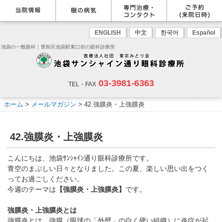
最新情報
感染症予防のための衛生環境整
眼の病気を調べる
眼科専門治療・特設ページ
WEB予約(来院日時の設定)
ENGLISH
中文
한국어
Español
備の取り組み
病名から探す
緑内障専門治療ページ
一般眼科診療を予約
症状から探す
角膜疾患専門治療ページ
コンタクトレンズ診療を予約
池袋の一般眼科｜豊島区池袋駅東口前の眼科診療所
目の構造から探す
ドライアイ専門治療ページ
緑内障専門治療を予約
網膜・硝子体専門治療ページ
角膜専門治療を予約
医師のご紹介
当院勤務医師のご紹介
ごあいさつ
黄斑疾患専門治療ページ
ドライアイ専門治療を予約
ぶどう膜炎専門治療ページ
網膜・硝子体専門治療を予約
主な眼科疾患
03-3981-6363
白内障専門治療ページ
白内障専門治療を予約
花粉症専門ページ
白内障手術公開講座を予約
緑内障
TEL・FAX
網膜疾患
眼精疲労
院内の様子・設備
眼形成診療ページ
黄斑専門治療を予約
コンタクトレンズ診療
予約をキャンセルする
院内の様子
ドライアイ
ものもらい
検査･治療･手術機器
花粉症
ホーム
>
メールマガジン
>
42.強膜炎・上強膜炎
抗VEGF抗体療法
ボツリヌス療法
白内障
アレルギー性結膜炎
コンタクトレンズ診
ご予約
診療のご案内・アクセス
療
小児眼科専門治療ぺージ(新宿
ご予約方法
診療受付時間
担当医予定表
東口眼科医院)
学校近視について
42.強膜炎・上強膜炎
アクセス
当院へお越しになる方へのお願
い
点眼液・眼軟膏について
コンタクトレンズ診療
こんにちは、池袋ｻﾝｼｬｲﾝ通り眼科診療所です。
診察の流れ
青空のまぶしい日々となりました。この夏、楽しい思い出をつく
コンタクトレンズの種類と特徴
しばらく眼科受診していない方
リンク
ってお過ごしください。
へ
今週のテーマは
【強膜炎・上強膜炎】
です。
初めてコンタクトレンズを使う
コンタクトレンズトラブル
よくある質問
診療報酬に関する院内掲示
方へ
メールマガジン
リクルート
強膜炎・上強膜炎とは
強膜炎とは、強膜（眼球の「外壁」の白く硬い組織）に炎症が起