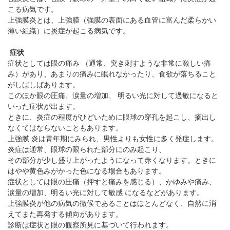
パンフレットのダウンロード
こる病気です。
上強膜炎とは、上強膜（強膜の表面にある血管に富んだ柔らかい
薄い組織）に炎症が起こる病気です。
症状
症状としては眼の痛み （通常、突き刺すような非常に激しい痛
み）があり、あまりの痛みに眠れなかったり、食欲が落ちること
がしばしばあります。
このほか眼の圧痛、涙量の増加、 明るい光に対して過敏になると
いった症状が出ます。
ときに、炎症の程度がひどいために眼球の穿孔を起こし、摘出し
なくてはならないこともあります。
上強膜 炎は青年期にみられ、男性よりも女性に多く発症します。
炎症は通常、眼球の限られた部分にのみ起こり、
その部分が少し盛り上がったようになって赤くなります。ときに
はやや黄色みがかった色になる場合もあります。
症状としては眼の圧痛（押すと痛みを感じる）、かゆみや痛み、
涙量の増加、明るい光に対して敏感 になるなどがあります。
上強膜炎が他の病気の徴候であることはほとんどなく、自然に消
えてまた再発する傾向があります。
診断は症状と眼の観察所見に基づいて行われます。