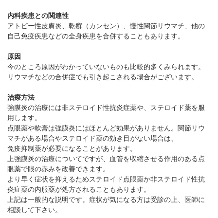
内科疾患との関連性
アトピー性皮膚炎、乾癬（カンセン）、慢性関節リウマチ、他の
自己免疫疾患などの全身疾患を合併することもあります。
原因
今のところ原因がわかっていないものも比較的多くみられます。
リウマチなどの合併症でも引き起こされる場合がございます。
治療方法
強膜炎の治療には非ステロイド性抗炎症薬や、ステロイド薬を服
用します。
点眼薬や軟膏は強膜炎にはほとんど効果がありません。関節リウ
マチがある場合やステロイド薬の効き目がない場合は、
免疫抑制薬が必要になることがあります。
上強膜炎の治療についてですが、血管を収縮させる作用のある点
眼薬で眼の赤みを改善できます。
より早く症状を抑えるためステロイド点眼薬か非ステロイド性抗
炎症薬の内服薬が処方されることもあります。
上記は一般的な説明です。症状が気になる方は受診の上、医師に
相談して下さい。