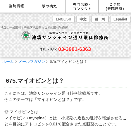
最新情報
感染症予防のための衛生環境整
眼の病気を調べる
眼科専門治療・特設ページ
WEB予約(来院日時の設定)
ENGLISH
中文
한국어
Español
備の取り組み
病名から探す
緑内障専門治療ページ
一般眼科診療を予約
症状から探す
角膜疾患専門治療ページ
コンタクトレンズ診療を予約
池袋の一般眼科｜豊島区池袋駅東口前の眼科診療所
目の構造から探す
ドライアイ専門治療ページ
緑内障専門治療を予約
網膜・硝子体専門治療ページ
角膜専門治療を予約
医師のご紹介
当院勤務医師のご紹介
ごあいさつ
黄斑疾患専門治療ページ
ドライアイ専門治療を予約
ぶどう膜炎専門治療ページ
網膜・硝子体専門治療を予約
主な眼科疾患
03-3981-6363
白内障専門治療ページ
白内障専門治療を予約
花粉症専門ページ
白内障手術公開講座を予約
緑内障
TEL・FAX
網膜疾患
眼精疲労
院内の様子・設備
眼形成診療ページ
黄斑専門治療を予約
コンタクトレンズ診療
予約をキャンセルする
院内の様子
ドライアイ
ものもらい
検査･治療･手術機器
花粉症
ホーム
>
メールマガジン
>
675.マイオピンとは？
抗VEGF抗体療法
ボツリヌス療法
白内障
アレルギー性結膜炎
コンタクトレンズ診
ご予約
診療のご案内・アクセス
療
小児眼科専門治療ぺージ(新宿
ご予約方法
診療受付時間
担当医予定表
東口眼科医院)
学校近視について
675.マイオピンとは？
アクセス
当院へお越しになる方へのお願
い
点眼液・眼軟膏について
コンタクトレンズ診療
こんにちは、池袋サンシャイン通り眼科診療所です。
診察の流れ
今回のテーマは「マイオピンとは？」です。
コンタクトレンズの種類と特徴
しばらく眼科受診していない方
リンク
へ
◎ マイオピンとは
初めてコンタクトレンズを使う
コンタクトレンズトラブル
よくある質問
診療報酬に関する院内掲示
マイオピン（myopine）とは、小児期の近視の進行を軽減させるこ
方へ
メールマガジン
リクルート
とを目的にアトロピンを0.01％配合させた点眼薬のことです。