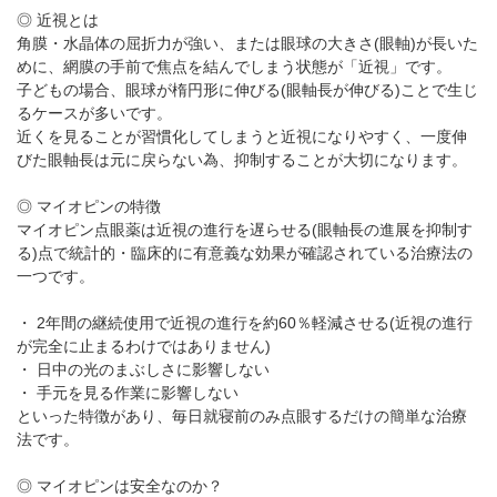
パンフレットのダウンロード
◎ 近視とは
角膜・水晶体の屈折力が強い、または眼球の大きさ(眼軸)が長いた
めに、網膜の手前で焦点を結んでしまう状態が「近視」です。
子どもの場合、眼球が楕円形に伸びる(眼軸長が伸びる)ことで生じ
るケースが多いです。
近くを見ることが習慣化してしまうと近視になりやすく、一度伸
びた眼軸長は元に戻らない為、抑制することが大切になります。
◎ マイオピンの特徴
マイオピン点眼薬は近視の進行を遅らせる(眼軸長の進展を抑制す
る)点で統計的・臨床的に有意義な効果が確認されている治療法の
一つです。
・ 2年間の継続使用で近視の進行を約60％軽減させる(近視の進行
が完全に止まるわけではありません)
・ 日中の光のまぶしさに影響しない
・ 手元を見る作業に影響しない
といった特徴があり、毎日就寝前のみ点眼するだけの簡単な治療
法です。
◎ マイオピンは安全なのか？