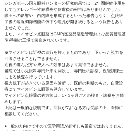
シンガポール国立眼科センターの研究結果では、2年間継続使用を
してもアレルギー性結膜炎や皮膚炎の報告はありませんでした。
眼圧への影響や、白内障を形成するといった報告もなく、点眼終
了後の遠近調節機能の低下や瞳孔が開き続けるという報告もあり
ませんでした。
また、マイオピン点眼薬はGMP(医薬品製造管理および品質管理基
準)準拠の工場で製造されています。
※マイオピンは近視の進行を抑えるものであり、下がった視力を
回復させることはできません。
近視の進んだ方や成人への効果はあまり期待できません。
当院では小児眼科専門外来を開設し、専門医の診察、視能訓練士
による検査を行っています。
視力低下が起きている原因を診断し、医師の判断のもと、自費診
療にてマイオピン点眼薬も処方しています。
マイオピン点眼薬の処方後は、1～3ヶ月ごとの検査・診察をお勧
めします。
上記は一般的な説明です。症状が気になる方は受診の上、医師に
相談してください。
●一般の方向けですので医学用語が必ずしも厳密ではありません。