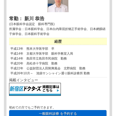
常勤： 新川 恭浩
(日本眼科学会認定 眼科専門医)
所属学会：日本眼科学会、日本白内障屈折矯正手術学会、日本網膜硝
子体学会、日本眼科手術学会
経歴
平成13年 熊本大学医学部 卒
平成14年 京都大学医学部 眼科学教室入局
平成14年 島田市立島田市民病院 勤務
平成20年 高松赤十字病院 勤務
平成22年 公益財団法人田附興風会 北野病院 勤務
平成26年10月～ 池袋サンシャイン通り眼科診療所 勤務
掲載インタビュー
初めての方でもご予約できます。
一般眼科診療
を予約する