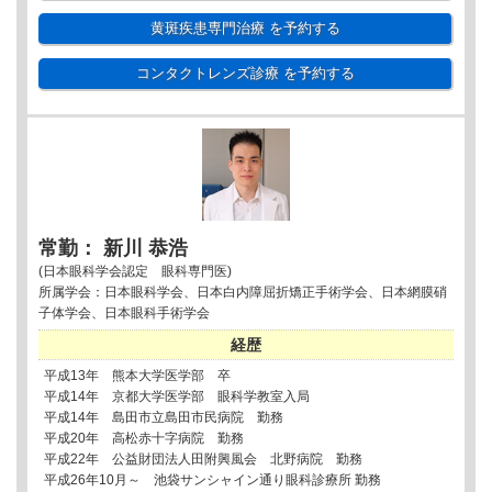
黄斑疾患専門治療
を予約する
コンタクトレンズ診療
を予約する
常勤： 新川 恭浩
(日本眼科学会認定 眼科専門医)
所属学会：日本眼科学会、日本白内障屈折矯正手術学会、日本網膜硝
子体学会、日本眼科手術学会
経歴
平成13年 熊本大学医学部 卒
平成14年 京都大学医学部 眼科学教室入局
平成14年 島田市立島田市民病院 勤務
平成20年 高松赤十字病院 勤務
平成22年 公益財団法人田附興風会 北野病院 勤務
平成26年10月～ 池袋サンシャイン通り眼科診療所 勤務