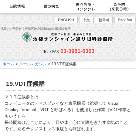
最新情報
感染症予防のための衛生環境整
眼の病気を調べる
眼科専門治療・特設ページ
WEB予約(来院日時の設定)
ENGLISH
中文
한국어
Español
備の取り組み
病名から探す
緑内障専門治療ページ
一般眼科診療を予約
症状から探す
角膜疾患専門治療ページ
コンタクトレンズ診療を予約
池袋の一般眼科｜豊島区池袋駅東口前の眼科診療所
目の構造から探す
ドライアイ専門治療ページ
緑内障専門治療を予約
網膜・硝子体専門治療ページ
角膜専門治療を予約
医師のご紹介
当院勤務医師のご紹介
ごあいさつ
黄斑疾患専門治療ページ
ドライアイ専門治療を予約
ぶどう膜炎専門治療ページ
網膜・硝子体専門治療を予約
主な眼科疾患
03-3981-6363
白内障専門治療ページ
白内障専門治療を予約
花粉症専門ページ
白内障手術公開講座を予約
緑内障
TEL・FAX
網膜疾患
眼精疲労
院内の様子・設備
眼形成診療ページ
黄斑専門治療を予約
コンタクトレンズ診療
予約をキャンセルする
院内の様子
ドライアイ
ものもらい
検査･治療･手術機器
花粉症
ホーム
>
メールマガジン
>
19.VDT症候群
抗VEGF抗体療法
ボツリヌス療法
白内障
アレルギー性結膜炎
コンタクトレンズ診
ご予約
診療のご案内・アクセス
療
小児眼科専門治療ぺージ(新宿
ご予約方法
診療受付時間
担当医予定表
東口眼科医院)
学校近視について
19.VDT症候群
アクセス
当院へお越しになる方へのお願
い
点眼液・眼軟膏について
コンタクトレンズ診療
ＶＤＴ症候群とは
診察の流れ
コンピュータのディスプレイなど表示機器（総称して Visual
コンタクトレンズの種類と特徴
しばらく眼科受診していない方
リンク
Display Terminal、VDT と呼ばれる）を使用した作業（VDT作業と
へ
もいう）を
初めてコンタクトレンズを使う
コンタクトレンズトラブル
よくある質問
診療報酬に関する院内掲示
長時間続けたことにより、目や体、心に支障をきたす病気のこと
方へ
メールマガジン
リクルート
です。別名テクノストレス眼症とも呼ばれます。