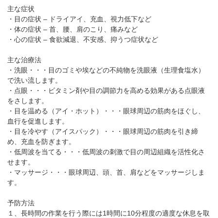
パンフレットのダウンロード
主な症状
・目の症状 – ドライアイ、充血、視力低下など
・体の症状 – 首、腰、肩のこり、痛みなど
・心の症状 – 食欲減退、不安感、抑うつ症状など
主な治療法
・洗眼・・・目のゴミや埃などの不純物を洗眼液（生理食塩水）
で洗い流します。
・点眼・・・ビタミン剤や目の調節力を高める効果がある点眼液
をさします。
・目を温める（アイ・ホット）・・・眼球周辺の筋肉をほぐし、
血行を促進します。
・目を冷やす（アイスパック）・・・眼球周辺の筋肉を引き締
め、充血を防ぎます。
・低周波を当てる・・・低周波の刺激で目の周辺組織を活性化さ
せます。
・マッサージ・・・眼球周辺、頭、首、肩などをマッサージしま
す。
予防方法
１、長時間の作業を行う際には1時間に10分程度の適度な休息を取