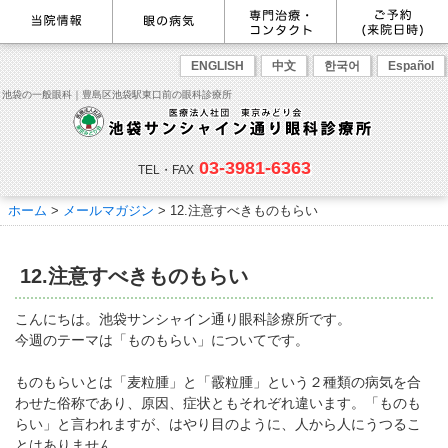
最新情報
感染症予防のための衛生環境整
眼の病気を調べる
眼科専門治療・特設ページ
WEB予約(来院日時の設定)
ENGLISH
中文
한국어
Español
備の取り組み
病名から探す
緑内障専門治療ページ
一般眼科診療を予約
症状から探す
角膜疾患専門治療ページ
コンタクトレンズ診療を予約
池袋の一般眼科｜豊島区池袋駅東口前の眼科診療所
目の構造から探す
ドライアイ専門治療ページ
緑内障専門治療を予約
網膜・硝子体専門治療ページ
角膜専門治療を予約
医師のご紹介
当院勤務医師のご紹介
ごあいさつ
黄斑疾患専門治療ページ
ドライアイ専門治療を予約
ぶどう膜炎専門治療ページ
網膜・硝子体専門治療を予約
主な眼科疾患
03-3981-6363
白内障専門治療ページ
白内障専門治療を予約
花粉症専門ページ
白内障手術公開講座を予約
緑内障
TEL・FAX
網膜疾患
眼精疲労
院内の様子・設備
眼形成診療ページ
黄斑専門治療を予約
コンタクトレンズ診療
予約をキャンセルする
院内の様子
ドライアイ
ものもらい
検査･治療･手術機器
花粉症
ホーム
>
メールマガジン
>
12.注意すべきものもらい
抗VEGF抗体療法
ボツリヌス療法
白内障
アレルギー性結膜炎
コンタクトレンズ診
ご予約
診療のご案内・アクセス
療
小児眼科専門治療ぺージ(新宿
ご予約方法
診療受付時間
担当医予定表
東口眼科医院)
学校近視について
12.注意すべきものもらい
アクセス
当院へお越しになる方へのお願
い
点眼液・眼軟膏について
コンタクトレンズ診療
こんにちは。池袋サンシャイン通り眼科診療所です。
診察の流れ
今週のテーマは「ものもらい」についてです。
コンタクトレンズの種類と特徴
しばらく眼科受診していない方
リンク
へ
ものもらいとは「麦粒腫」と「霰粒腫」という２種類の病気を合
初めてコンタクトレンズを使う
コンタクトレンズトラブル
よくある質問
診療報酬に関する院内掲示
わせた俗称であり、原因、症状ともそれぞれ違います。「ものも
方へ
メールマガジン
リクルート
らい」と言われますが、はやり目のように、人から人にうつるこ
とはありません。