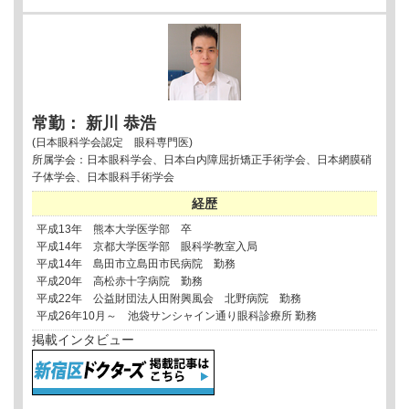
常勤： 新川 恭浩
(日本眼科学会認定 眼科専門医)
所属学会：日本眼科学会、日本白内障屈折矯正手術学会、日本網膜硝
子体学会、日本眼科手術学会
経歴
平成13年 熊本大学医学部 卒
平成14年 京都大学医学部 眼科学教室入局
平成14年 島田市立島田市民病院 勤務
平成20年 高松赤十字病院 勤務
平成22年 公益財団法人田附興風会 北野病院 勤務
平成26年10月～ 池袋サンシャイン通り眼科診療所 勤務
掲載インタビュー