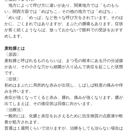
パンフレットのダウンロード
地方によって呼び方に違いがあり、関東地方では「ものもら
い」関西方面では「めばちこ」その他の地方では「めばち」、
「めいぼ」「めっぱ」など色々な呼び方をされています。そのほ
かに、ごくまれではありますが、まぶたの腫瘍もあります。症状
が長く続くようならば、放っておかないで眼科での受診をおすす
めします。
麦粒腫とは
〔原因〕
麦粒腫と呼ばれるものもらいは、まつ毛の根本にある汗の分泌腺
があり、その小さな穴から細菌が入り込んで炎症を起こした状態
です。
〔症状〕
初めはまぶたに局所的な赤みが出現し、しばしば軽度の痛みや痒
みを伴います。
炎症が強くなってくると赤み、腫れ、痛みが強くなります。膿が
出てしまえば、その後症状は回復に向かいます。
〔治療法〕
一般的には、化膿と炎症をおさえるために抗生物質の点眼液や軟
膏が処方されます。
普通は１週間くらいで治りますが、治療をしても治らない場合は