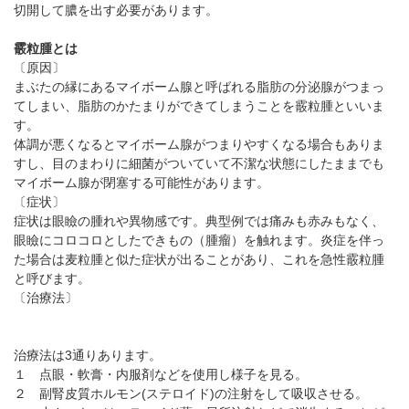
切開して膿を出す必要があります。
霰粒腫とは
〔原因〕
まぶたの縁にあるマイボーム腺と呼ばれる脂肪の分泌腺がつまっ
てしまい、脂肪のかたまりができてしまうことを霰粒腫といいま
す。
体調が悪くなるとマイボーム腺がつまりやすくなる場合もありま
すし、目のまわりに細菌がついていて不潔な状態にしたままでも
マイボーム腺が閉塞する可能性があります。
〔症状〕
症状は眼瞼の腫れや異物感です。典型例では痛みも赤みもなく、
眼瞼にコロコロとしたできもの（腫瘤）を触れます。炎症を伴っ
た場合は麦粒腫と似た症状が出ることがあり、これを急性霰粒腫
と呼びます。
〔治療法〕
治療法は3通りあります。
１ 点眼・軟膏・内服剤などを使用し様子を見る。
２ 副腎皮質ホルモン(ステロイド)の注射をして吸収させる。