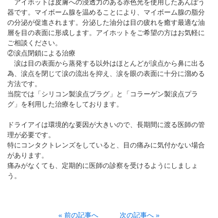
アイホットは皮膚への浸透力のある赤色光を使用したあんぽう
器です。マイボーム腺を温めることにより、マイボーム腺の脂分
の分泌が促進されます。分泌した油分は目の疲れを癒す最適な油
層を目の表面に形成します。アイホットをご希望の方はお気軽に
ご相談ください。
②涙点閉鎖による治療
涙は目の表面から蒸発する以外はほとんどが涙点から鼻に出る
為、涙点を閉じて涙の流出を抑え、涙を眼の表面に十分に溜める
方法です。
当院では「シリコン製涙点プラグ」と「コラーゲン製涙点プラ
グ」を利用した治療をしております。
ドライアイは環境的な要因が大きいので、長期間に渡る医師の管
理が必要です。
特にコンタクトレンズをしていると、目の痛みに気付かない場合
があります。
痛みがなくても、定期的に医師の診察を受けるようにしましょ
う。
« 前の記事へ
次の記事へ »