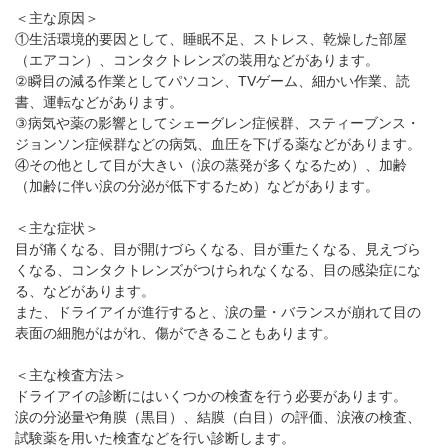
パンフレットのダウンロード
＜主な原因＞
①生活環境的要因として、睡眠不足、ストレス、乾燥した部屋
（エアコン）、コンタクトレンズの装用などがあります。
②瞬目の減る作業としてパソコン、TVゲーム、細かい作業、読
書、運転などがあります。
③病気や薬の影響としてシェーグレン症候群、スティーブンス・
ジョンソン症候群などの病気、血圧を下げる薬などがあります。
④その他として目が大きい（涙の蒸発が多くなるため）、加齢
（加齢に伴い涙の分泌が低下するため）などがあります。
＜主な症状＞
目が痛くなる、目が開けづらくなる、目が重たくなる、見えづら
くなる、コンタクトレンズがつけられなくなる、目の感染症にな
る、などがあります。
また、ドライアイが進行すると、涙の量・バランスが崩れて目の
表面の細胞がはがれ、傷ができることもあります。
＜主な検査方法＞
ドライアイの診断にはいくつかの検査を行う必要があります。
涙の分泌量や角膜（黒目）、結膜（白目）の評価、涙液の検査、
試験薬を用いた検査などを行い診断します。