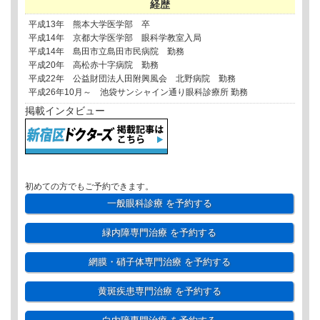
経歴
平成13年 熊本大学医学部 卒
平成14年 京都大学医学部 眼科学教室入局
平成14年 島田市立島田市民病院 勤務
平成20年 高松赤十字病院 勤務
平成22年 公益財団法人田附興風会 北野病院 勤務
平成26年10月～ 池袋サンシャイン通り眼科診療所 勤務
掲載インタビュー
初めての方でもご予約できます。
一般眼科診療
を予約する
緑内障専門治療
を予約する
網膜・硝子体専門治療
を予約する
黄斑疾患専門治療
を予約する