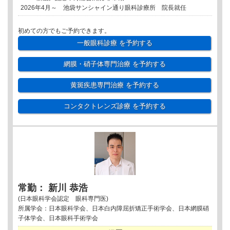
2026年4月～ 池袋サンシャイン通り眼科診療所 院長就任
初めての方でもご予約できます。
一般眼科診療
を予約する
網膜・硝子体専門治療
を予約する
黄斑疾患専門治療
を予約する
コンタクトレンズ診療
を予約する
常勤： 新川 恭浩
(日本眼科学会認定 眼科専門医)
所属学会：日本眼科学会、日本白内障屈折矯正手術学会、日本網膜硝
子体学会、日本眼科手術学会