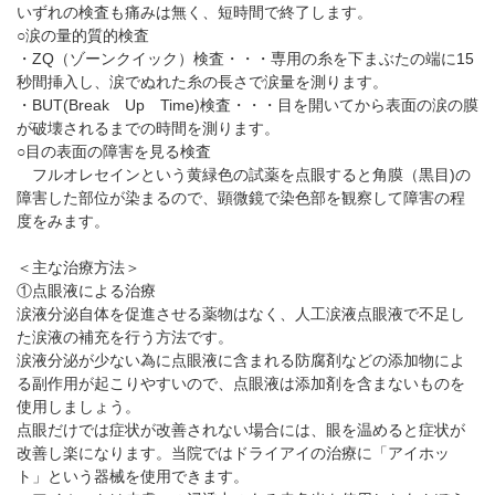
いずれの検査も痛みは無く、短時間で終了します。
○涙の量的質的検査
・
ZQ（ゾーンクイック）検査・・・専用の糸を下まぶたの端に15
秒間挿入し、涙でぬれた糸の長さで涙量を測ります。
・
BUT(Break Up Time)検査・・・目を開いてから表面の涙の膜
が破壊されるまでの時間を測ります。
○目の表面の障害を見る検査
フルオレセインという黄緑色の試薬を点眼すると角膜（黒目
)の
障害した部位が染まるので、顕微鏡で染色部を観察して障害の程
度をみます。
＜主な治療方法＞
①点眼液による治療
涙液分泌自体を促進させる薬物はなく、人工涙液点眼液で不足し
た涙液の補充を行う方法です。
涙液分泌が少ない為に点眼液に含まれる防腐剤などの添加物によ
る副作用が起こりやすいので、点眼液は添加剤を含まないものを
使用しましょう。
点眼だけでは症状が改善されない場合には、眼を温めると症状が
改善し楽になります。当院ではドライアイの治療に「アイホッ
ト」という器械を使用できます。