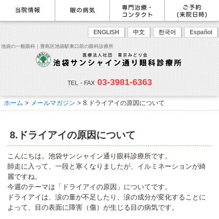
最新情報
感染症予防のための衛生環境整
眼の病気を調べる
眼科専門治療・特設ページ
WEB予約(来院日時の設定)
ENGLISH
中文
한국어
Español
備の取り組み
病名から探す
緑内障専門治療ページ
一般眼科診療を予約
症状から探す
角膜疾患専門治療ページ
コンタクトレンズ診療を予約
池袋の一般眼科｜豊島区池袋駅東口前の眼科診療所
目の構造から探す
ドライアイ専門治療ページ
緑内障専門治療を予約
網膜・硝子体専門治療ページ
角膜専門治療を予約
医師のご紹介
当院勤務医師のご紹介
ごあいさつ
黄斑疾患専門治療ページ
ドライアイ専門治療を予約
ぶどう膜炎専門治療ページ
網膜・硝子体専門治療を予約
主な眼科疾患
03-3981-6363
白内障専門治療ページ
白内障専門治療を予約
花粉症専門ページ
白内障手術公開講座を予約
緑内障
TEL・FAX
網膜疾患
眼精疲労
院内の様子・設備
眼形成診療ページ
黄斑専門治療を予約
コンタクトレンズ診療
予約をキャンセルする
院内の様子
ドライアイ
ものもらい
検査･治療･手術機器
花粉症
ホーム
>
メールマガジン
>
8.ドライアイの原因について
抗VEGF抗体療法
ボツリヌス療法
白内障
アレルギー性結膜炎
コンタクトレンズ診
ご予約
診療のご案内・アクセス
療
小児眼科専門治療ぺージ(新宿
ご予約方法
診療受付時間
担当医予定表
東口眼科医院)
学校近視について
8.ドライアイの原因について
アクセス
当院へお越しになる方へのお願
い
点眼液・眼軟膏について
コンタクトレンズ診療
こんにちは。池袋サンシャイン通り眼科診療所です。
診察の流れ
師走に入って、一段と寒くなりましたが、イルミネーションが綺
コンタクトレンズの種類と特徴
しばらく眼科受診していない方
リンク
麗ですね。
へ
今週のテーマは「ドライアイの原因」についてです。
初めてコンタクトレンズを使う
コンタクトレンズトラブル
よくある質問
診療報酬に関する院内掲示
ドライアイは、涙の量が不足したり、涙の成分が変化することに
方へ
メールマガジン
リクルート
よって、目の表面に障害（傷）が生じる目の病気です。