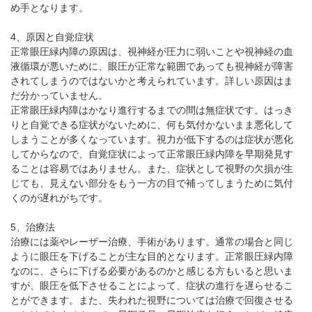
め手となります。
4、原因と自覚症状
正常眼圧緑内障の原因は、視神経が圧力に弱いことや視神経の血
液循環が悪いために、眼圧が正常な範囲であっても視神経が障害
されてしまうのではないかと考えられています。詳しい原因はま
だ分かっていません。
正常眼圧緑内障はかなり進行するまでの間は無症状です。はっき
りと自覚できる症状がないために、何も気付かないまま悪化して
しまうことが多くなっています。視力が低下するのは症状が悪化
してからなので、自覚症状によって正常眼圧緑内障を早期発見す
ることは容易ではありません。また、症状として視野の欠損が生
じても、見えない部分をもう一方の目で補ってしまうために気付
くのが遅れがちです。
5、治療法
治療には薬やレーザー治療、手術があります。通常の場合と同じ
ように眼圧を下げることが主な目的となります。正常眼圧緑内障
なのに、さらに下げる必要があるのかと感じる方もいると思いま
すが、眼圧を低下させることによって、症状の進行を遅らせるこ
とができます。また、失われた視野については治療で回復させる