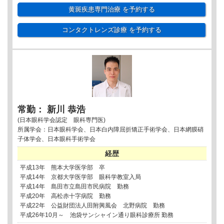
黄斑疾患専門治療
を予約する
コンタクトレンズ診療
を予約する
常勤： 新川 恭浩
(日本眼科学会認定 眼科専門医)
所属学会：日本眼科学会、日本白内障屈折矯正手術学会、日本網膜硝
子体学会、日本眼科手術学会
経歴
平成13年 熊本大学医学部 卒
平成14年 京都大学医学部 眼科学教室入局
平成14年 島田市立島田市民病院 勤務
平成20年 高松赤十字病院 勤務
平成22年 公益財団法人田附興風会 北野病院 勤務
平成26年10月～ 池袋サンシャイン通り眼科診療所 勤務