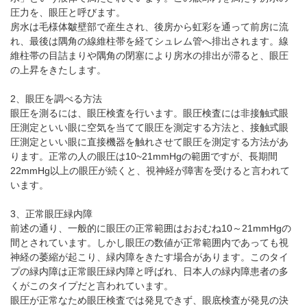
パンフレットのダウンロード
圧力を、眼圧と呼びます。
房水は毛様体皺壁部で産生され、後房から虹彩を通って前房に流
れ、最後は隅角の線維柱帯を経てシュレム管へ排出されます。線
維柱帯の目詰まりや隅角の閉塞により房水の排出が滞ると、眼圧
の上昇をきたします。
2、眼圧を調べる方法
眼圧を測るには、眼圧検査を行います。眼圧検査には非接触式眼
圧測定といい眼に空気を当てて眼圧を測定する方法と、接触式眼
圧測定といい眼に直接機器を触れさせて眼圧を測定する方法があ
ります。正常の人の眼圧は10~21mmHgの範囲ですが、長期間
22mmHg以上の眼圧が続くと、視神経が障害を受けると言われて
います。
3、正常眼圧緑内障
前述の通り、一般的に眼圧の正常範囲はおおむね10～21mmHgの
間とされています。しかし眼圧の数値が正常範囲内であっても視
神経の萎縮が起こり、緑内障をきたす場合があります。このタイ
プの緑内障は正常眼圧緑内障と呼ばれ、日本人の緑内障患者の多
くがこのタイプだと言われています。
眼圧が正常なため眼圧検査では発見できず、眼底検査が発見の決