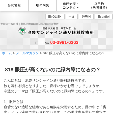
最新情報
感染症予防のための衛生環境整
眼の病気を調べる
眼科専門治療・特設ページ
WEB予約(来院日時の設定)
ENGLISH
中文
한국어
Español
備の取り組み
病名から探す
緑内障専門治療ページ
一般眼科診療を予約
症状から探す
角膜疾患専門治療ページ
コンタクトレンズ診療を予約
池袋の一般眼科｜豊島区池袋駅東口前の眼科診療所
目の構造から探す
ドライアイ専門治療ページ
緑内障専門治療を予約
網膜・硝子体専門治療ページ
角膜専門治療を予約
医師のご紹介
当院勤務医師のご紹介
ごあいさつ
黄斑疾患専門治療ページ
ドライアイ専門治療を予約
ぶどう膜炎専門治療ページ
網膜・硝子体専門治療を予約
主な眼科疾患
03-3981-6363
白内障専門治療ページ
白内障専門治療を予約
花粉症専門ページ
白内障手術公開講座を予約
緑内障
TEL・FAX
網膜疾患
眼精疲労
院内の様子・設備
眼形成診療ページ
黄斑専門治療を予約
コンタクトレンズ診療
予約をキャンセルする
院内の様子
ドライアイ
ものもらい
検査･治療･手術機器
花粉症
ホーム
>
メールマガジン
>
818.眼圧が高くないのに緑内障になるの？
抗VEGF抗体療法
ボツリヌス療法
白内障
アレルギー性結膜炎
コンタクトレンズ診
ご予約
診療のご案内・アクセス
療
小児眼科専門治療ぺージ(新宿
ご予約方法
診療受付時間
担当医予定表
東口眼科医院)
学校近視について
818.眼圧が高くないのに緑内障になるの？
アクセス
当院へお越しになる方へのお願
い
点眼液・眼軟膏について
コンタクトレンズ診療
こんにちは、池袋サンシャイン通り眼科診療所です。
診察の流れ
秋も暮れる頃となりました。皆様いかがお過ごしでしょうか。
コンタクトレンズの種類と特徴
しばらく眼科受診していない方
リンク
今週のテーマは『眼圧が高くないのに緑内障になるの？』です。
へ
初めてコンタクトレンズを使う
コンタクトレンズトラブル
よくある質問
診療報酬に関する院内掲示
1、眼圧とは
方へ
メールマガジン
リクルート
血管のない透明な組織である角膜を栄養するため、目の中は「房
水」という液体で満たされています。この眼球内を満たす房水の