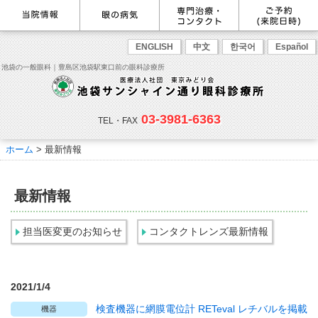
最新情報
感染症予防のための衛生環境整
眼の病気を調べる
眼科専門治療・特設ページ
WEB予約(来院日時の設定)
ENGLISH
中文
한국어
Español
備の取り組み
病名から探す
緑内障専門治療ページ
一般眼科診療を予約
症状から探す
角膜疾患専門治療ページ
コンタクトレンズ診療を予約
池袋の一般眼科｜豊島区池袋駅東口前の眼科診療所
目の構造から探す
ドライアイ専門治療ページ
緑内障専門治療を予約
網膜・硝子体専門治療ページ
角膜専門治療を予約
医師のご紹介
当院勤務医師のご紹介
ごあいさつ
黄斑疾患専門治療ページ
ドライアイ専門治療を予約
ぶどう膜炎専門治療ページ
網膜・硝子体専門治療を予約
主な眼科疾患
03-3981-6363
白内障専門治療ページ
白内障専門治療を予約
花粉症専門ページ
白内障手術公開講座を予約
緑内障
TEL・FAX
網膜疾患
眼精疲労
院内の様子・設備
眼形成診療ページ
黄斑専門治療を予約
コンタクトレンズ診療
予約をキャンセルする
院内の様子
ドライアイ
ものもらい
検査･治療･手術機器
花粉症
ホーム
>
最新情報
抗VEGF抗体療法
ボツリヌス療法
白内障
アレルギー性結膜炎
コンタクトレンズ診
ご予約
診療のご案内・アクセス
療
小児眼科専門治療ぺージ(新宿
ご予約方法
診療受付時間
担当医予定表
東口眼科医院)
学校近視について
最新情報
アクセス
当院へお越しになる方へのお願
い
点眼液・眼軟膏について
コンタクトレンズ診療
担当医変更のお知らせ
コンタクトレンズ最新情報
診察の流れ
コンタクトレンズの種類と特徴
しばらく眼科受診していない方
リンク
へ
初めてコンタクトレンズを使う
コンタクトレンズトラブル
よくある質問
診療報酬に関する院内掲示
2021/1/4
方へ
メールマガジン
リクルート
検査機器に網膜電位計 RETeval レチバルを掲載
機器