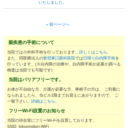
パンフレットのダウンロード
いたしました。
« 前ページへ
眼疾患の手術について
当院では小外科手術を行っております。
詳しくはこちら。
また、同医療法人の
新宿東口眼科医院
では
日帰り白内障手術
を
行っています。(※白内障の治療や、白内障手術が必要か調べる
検査は当院でも可能です)
当院はバリアフリーです。
お体が不自由な方、介護が必要な方、車椅子の方は、 ご到着に
なられましたら、当ビル1階までお迎えにあがりますので、 ご
一報下さい。
詳細はこちら。
フリーWi-Fi設置のお知らせ
当院の待合室にフリーWi-Fiを設置しております。
SSID: tokyomidori-WiFi