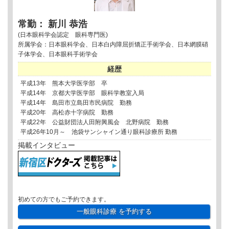
常勤： 新川 恭浩
(日本眼科学会認定 眼科専門医)
所属学会：日本眼科学会、日本白内障屈折矯正手術学会、日本網膜硝
子体学会、日本眼科手術学会
経歴
平成13年 熊本大学医学部 卒
平成14年 京都大学医学部 眼科学教室入局
平成14年 島田市立島田市民病院 勤務
平成20年 高松赤十字病院 勤務
平成22年 公益財団法人田附興風会 北野病院 勤務
平成26年10月～ 池袋サンシャイン通り眼科診療所 勤務
掲載インタビュー
初めての方でもご予約できます。
一般眼科診療
を予約する