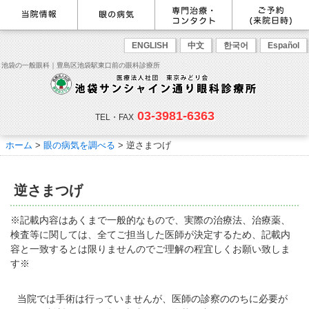
最新情報
感染症予防のための衛生環境整
眼の病気を調べる
眼科専門治療・特設ページ
WEB予約(来院日時の設定)
ENGLISH
中文
한국어
Español
備の取り組み
病名から探す
緑内障専門治療ページ
一般眼科診療を予約
症状から探す
角膜疾患専門治療ページ
コンタクトレンズ診療を予約
池袋の一般眼科｜豊島区池袋駅東口前の眼科診療所
目の構造から探す
ドライアイ専門治療ページ
緑内障専門治療を予約
網膜・硝子体専門治療ページ
角膜専門治療を予約
医師のご紹介
当院勤務医師のご紹介
ごあいさつ
黄斑疾患専門治療ページ
ドライアイ専門治療を予約
ぶどう膜炎専門治療ページ
網膜・硝子体専門治療を予約
主な眼科疾患
03-3981-6363
白内障専門治療ページ
白内障専門治療を予約
花粉症専門ページ
白内障手術公開講座を予約
緑内障
TEL・FAX
網膜疾患
眼精疲労
院内の様子・設備
眼形成診療ページ
黄斑専門治療を予約
コンタクトレンズ診療
予約をキャンセルする
院内の様子
ドライアイ
ものもらい
検査･治療･手術機器
花粉症
ホーム
>
眼の病気を調べる
> 逆さまつげ
抗VEGF抗体療法
ボツリヌス療法
白内障
アレルギー性結膜炎
コンタクトレンズ診
ご予約
診療のご案内・アクセス
療
小児眼科専門治療ぺージ(新宿
ご予約方法
診療受付時間
担当医予定表
東口眼科医院)
学校近視について
逆さまつげ
アクセス
当院へお越しになる方へのお願
い
点眼液・眼軟膏について
コンタクトレンズ診療
※記載内容はあくまで一般的なもので、実際の治療法、治療薬、
診察の流れ
検査等に関しては、全てご担当した医師が決定するため、記載内
コンタクトレンズの種類と特徴
しばらく眼科受診していない方
リンク
容と一致するとは限りませんのでご理解の程宜しくお願い致しま
へ
す※
初めてコンタクトレンズを使う
コンタクトレンズトラブル
よくある質問
診療報酬に関する院内掲示
方へ
メールマガジン
リクルート
当院では手術は行っていませんが、医師の診察ののちに必要が