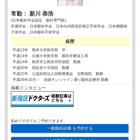
常勤： 新川 恭浩
(日本眼科学会認定 眼科専門医)
所属学会：日本眼科学会、日本白内障屈折矯正手術学会、日本網膜硝
子体学会、日本眼科手術学会
経歴
平成13年 熊本大学医学部 卒
平成14年 京都大学医学部 眼科学教室入局
平成14年 島田市立島田市民病院 勤務
平成20年 高松赤十字病院 勤務
平成22年 公益財団法人田附興風会 北野病院 勤務
平成26年10月～ 池袋サンシャイン通り眼科診療所 勤務
掲載インタビュー
初めての方でもご予約できます。
一般眼科診療
を予約する