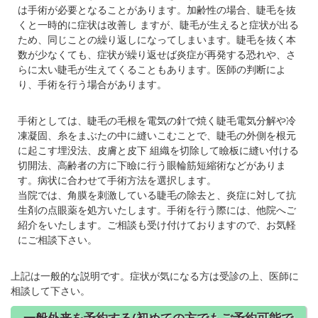
は手術が必要となることがあります。加齢性の場合、睫毛を抜
くと一時的に症状は改善し ますが、睫毛が生えると症状が出る
ため、同じことの繰り返しになってしまいます。睫毛を抜く本
数が少なくても、症状が繰り返せば炎症が再発する恐れや、さ
らに太い睫毛が生えてくることもあります。医師の判断によ
り、手術を行う場合があります。
手術としては、睫毛の毛根を電気の針で焼く睫毛電気分解や冷
凍凝固、糸をまぶたの中に縫いこむことで、睫毛の外側を根元
に起こす埋没法、皮膚と皮下 組織を切除して瞼板に縫い付ける
切開法、高齢者の方に下瞼に行う眼輪筋短縮術などがありま
す。病状に合わせて手術方法を選択します。
当院では、角膜を刺激している睫毛の除去と、炎症に対して抗
生剤の点眼薬を処方いたします。手術を行う際には、他院へご
紹介をいたします。ご相談も受け付けておりますので、お気軽
にご相談下さい。
上記は一般的な説明です。症状が気になる方は受診の上、医師に
相談して下さい。