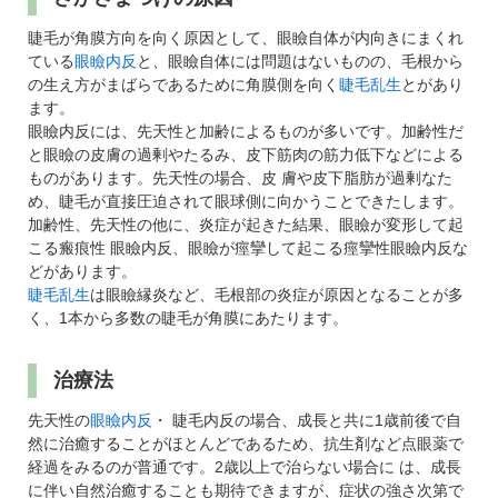
睫毛が角膜方向を向く原因として、眼瞼自体が内向きにまくれ
ている
眼瞼内反
と、眼瞼自体には問題はないものの、毛根から
の生え方がまばらであるために角膜側を向く
睫毛乱生
とがあり
ます。
眼瞼内反には、先天性と加齢によるものが多いです。加齢性だ
と眼瞼の皮膚の過剰やたるみ、皮下筋肉の筋力低下などによる
ものがあります。先天性の場合、皮 膚や皮下脂肪が過剰なた
め、睫毛が直接圧迫されて眼球側に向かうことできたします。
加齢性、先天性の他に、炎症が起きた結果、眼瞼が変形して起
こる瘢痕性 眼瞼内反、眼瞼が痙攣して起こる痙攣性眼瞼内反な
どがあります。
睫毛乱生
は眼瞼縁炎など、毛根部の炎症が原因となることが多
く、1本から多数の睫毛が角膜にあたります。
治療法
先天性の
眼瞼内反
・ 睫毛内反の場合、成長と共に1歳前後で自
然に治癒することがほとんどであるため、抗生剤など点眼薬で
経過をみるのが普通です。2歳以上で治らない場合に は、成長
に伴い自然治癒することも期待できますが、症状の強さ次第で