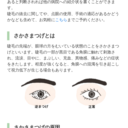
パンフレットのダウンロード
あると判断されれば他の病院への紹介状を書くことができま
す。
睫毛の抜去に関してや、点眼の使用、手術の適応があるかどう
かなども含めて、お気軽に
こちら
までご予約ください。
さかさまつげとは
睫毛の先端が、眼球の方をむいている状態のことをさかさまつ
げといいます。睫毛の一部が黒目である角膜に触れて刺激さ
れ、流涙、目やに、まぶしい、充血、異物感、痛みなどの症状
をきたします。程度が強くなると、角膜への混濁を引き起こし
て視力低下が生じる場合もあります。
さかさまつげの原因