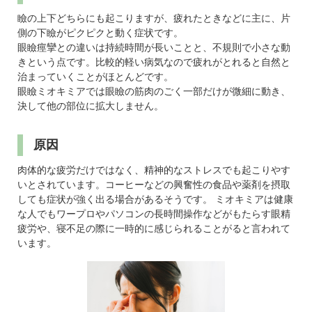
パンフレットのダウンロード
瞼の上下どちらにも起こりますが、疲れたときなどに主に、片
側の下瞼がピクピクと動く症状です。
眼瞼痙攣との違いは持続時間が長いことと、不規則で小さな動
きという点です。比較的軽い病気なので疲れがとれると自然と
治まっていくことがほとんどです。
眼瞼ミオキミアでは眼瞼の筋肉のごく一部だけが微細に動き、
決して他の部位に拡大しません。
原因
肉体的な疲労だけではなく、精神的なストレスでも起こりやす
いとされています。コーヒーなどの興奮性の食品や薬剤を摂取
しても症状が強く出る場合があるそうです。 ミオキミアは健康
な人でもワープロやパソコンの長時間操作などがもたらす眼精
疲労や、寝不足の際に一時的に感じられることがると言われて
います。