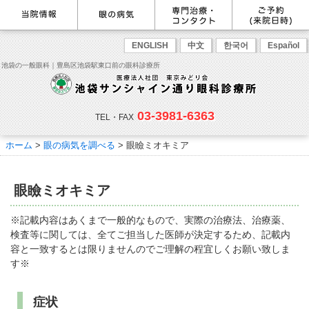
最新情報
感染症予防のための衛生環境整
眼の病気を調べる
眼科専門治療・特設ページ
WEB予約(来院日時の設定)
ENGLISH
中文
한국어
Español
備の取り組み
病名から探す
緑内障専門治療ページ
一般眼科診療を予約
症状から探す
角膜疾患専門治療ページ
コンタクトレンズ診療を予約
池袋の一般眼科｜豊島区池袋駅東口前の眼科診療所
目の構造から探す
ドライアイ専門治療ページ
緑内障専門治療を予約
網膜・硝子体専門治療ページ
角膜専門治療を予約
医師のご紹介
当院勤務医師のご紹介
ごあいさつ
黄斑疾患専門治療ページ
ドライアイ専門治療を予約
ぶどう膜炎専門治療ページ
網膜・硝子体専門治療を予約
主な眼科疾患
03-3981-6363
白内障専門治療ページ
白内障専門治療を予約
花粉症専門ページ
白内障手術公開講座を予約
緑内障
TEL・FAX
網膜疾患
眼精疲労
院内の様子・設備
眼形成診療ページ
黄斑専門治療を予約
コンタクトレンズ診療
予約をキャンセルする
院内の様子
ドライアイ
ものもらい
検査･治療･手術機器
花粉症
ホーム
>
眼の病気を調べる
> 眼瞼ミオキミア
抗VEGF抗体療法
ボツリヌス療法
白内障
アレルギー性結膜炎
コンタクトレンズ診
ご予約
診療のご案内・アクセス
療
小児眼科専門治療ぺージ(新宿
ご予約方法
診療受付時間
担当医予定表
東口眼科医院)
学校近視について
眼瞼ミオキミア
アクセス
当院へお越しになる方へのお願
い
点眼液・眼軟膏について
コンタクトレンズ診療
※記載内容はあくまで一般的なもので、実際の治療法、治療薬、
診察の流れ
検査等に関しては、全てご担当した医師が決定するため、記載内
コンタクトレンズの種類と特徴
しばらく眼科受診していない方
リンク
容と一致するとは限りませんのでご理解の程宜しくお願い致しま
へ
す※
初めてコンタクトレンズを使う
コンタクトレンズトラブル
よくある質問
診療報酬に関する院内掲示
方へ
メールマガジン
リクルート
症状