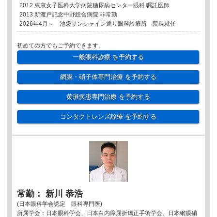
2012 東京女子医科大学病院糖尿病センター眼科 嘱託医師
2013 新渡戸記念中野総合病院 非常勤
2026年4月～ 池袋サンシャイン通り眼科診療所 院長就任
初めての方でもご予約できます。
一般眼科診療
を予約する
網膜・硝子体専門治療
を予約する
黄斑疾患専門治療
を予約する
コンタクトレンズ診療
を予約する
常勤： 新川 恭浩
(日本眼科学会認定 眼科専門医)
所属学会：日本眼科学会、日本白内障屈折矯正手術学会、日本網膜硝