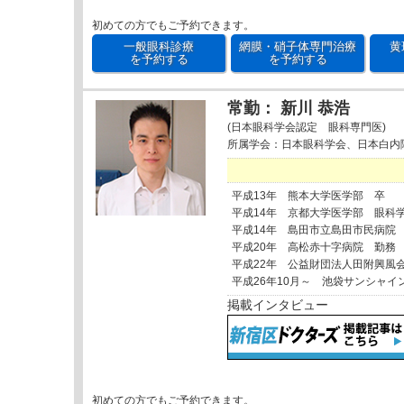
初めての方でもご予約できます。
一般眼科診療
網膜・硝子体専門治療
黄
を予約する
を予約する
常勤： 新川 恭浩
(日本眼科学会認定 眼科専門医)
所属学会：日本眼科学会、日本白内
平成13年 熊本大学医学部 卒
平成14年 京都大学医学部 眼科
平成14年 島田市立島田市民病院
平成20年 高松赤十字病院 勤務
平成22年 公益財団法人田附興風
平成26年10月～ 池袋サンシャイ
掲載インタビュー
初めての方でもご予約できます。