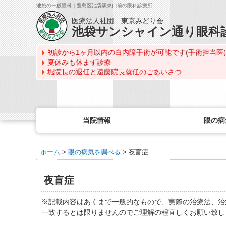
池袋の一般眼科｜豊島区池袋駅東口前の眼科診療所
医療法人社団 東京みどり会
池袋サンシャイン通り眼科
初診から1ヶ月以内の白内障手術が可能です(手術担当医
夏休みも休まず診療
堀院長の退任と遠藤院長就任のごあいさつ
当院情報
眼の病
ホーム
>
眼の病気を調べる
> 夜盲症
眼の病気を調べる
眼科専門治療・特設ページ
WEB予約(来院日時の設定)
コンタクトレンズ診療
最新情報
感染症予防のための衛生環境整備の取り組み
病名から探す
緑内障専門治療ページ
一般眼科診療を予約
コンタクトレンズ診療TOP
夜盲症
症状から探す
角膜疾患専門治療ページ
コンタクトレンズ診療を予約
処方箋を推奨する理由
医師のご紹介
目の構造から探す
ドライアイ専門治療ページ
緑内障専門治療を予約
定期検査について
※記載内容はあくまで一般的なもので、実際の治療法、治
当院勤務医師のご紹介
一致するとは限りませんのでご理解の程宜しくお願い致し
網膜・硝子体専門治療ページ
角膜専門治療を予約
コンタクトレンズの種類
ごあいさつ