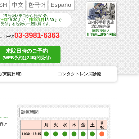
SH
中文
한국어
Español
JR池袋駅東口から徒歩1分。
/
土曜
19:30まで、
日曜/祝日
18:30まで
受付する池袋の一般眼科です。
03-3981-6363
L・FAX
来院日時のご予約
(WEB予約は24時間受付)
(来院日時)
コンタクトレンズ診療
ンタクトのトラブル
医療関係者の皆様へ
学校近視について
コンタクトレンズのトラブル
診療時間
リンク
コンタクトレンズの眼疾患
点眼液・眼軟膏について
容と
よくある質問
診療報酬に関する院内掲示