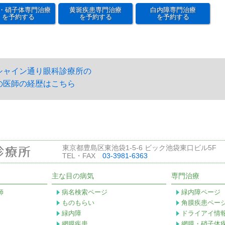
・硝子体専門治療
黄斑疾患専門治療
白内障専門治療
を予約する
を予約する
を予約する
シャイン通り眼科診療所の
の医師の経歴はこちら
東京都豊島区東池袋1-5-6 ビック池袋東口ビル5F
TEL・FAX
03-3981-6363
主な目の病気
専門治療
師
病名検索ページ
緑内障ページ
ものもらい
角膜疾患ペー
緑内障
ドライアイ情
網膜疾患
網膜・硝子体