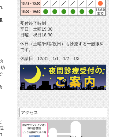
れ
メールマガジン
リクルート
視
受付終了時刻
パンフレットのダウンロード
平日・土曜19:30
日曜・祝日18:30
休日（土曜/日曜/祝日）も診療する一般眼科
です。
休診日…12/31、1/1、1/2、1/3
始
、幼
で
食
アクセス
と
症
力