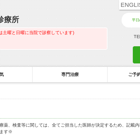
ENGLI
診療所
平日
は土曜と日曜に当院で診察しています)
TE
気
専門治療
ご予約
診療のご案内・アクセス
主な眼科疾患
ご予約
コ
白内障専門治療ページ
初めてコンタクトを使う方へ
診療受付時間
緑内障
ご予約方法
花粉症専門ページ
しばらく眼科受診していない方へ
担当医予定表
網膜疾患
眼形成診療ページ
コンタクトレンズの装着方法
診察の所要時間
眼精疲労
療薬、検査等に関しては、全てご担当した医師が決定するため、記載内
ます※
コンタクトレンズ診療
検査費用の目安
ドライアイ