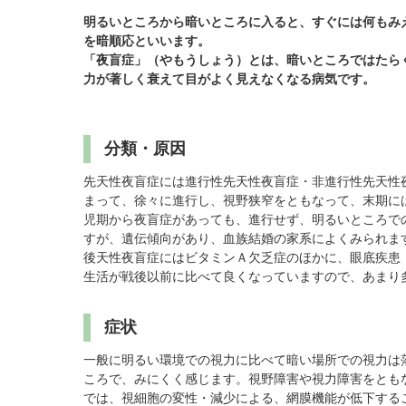
黄斑疾患専門治療ページ
ドライアイ専門治療を予約
遠近両用コンタクト
明るいところから暗いところに入ると、すぐには何もみ
院内の様子・設備
ぶどう膜炎専門治療ページ
網膜・硝子体専門治療を予約
乱視用コンタクト
を暗順応といいます。
「夜盲症」（やもうしょう）とは、暗いところではたら
院内の様子
白内障専門治療を予約
サークルレンズ
力が著しく衰えて目がよく見えなくなる病気です。
検査･治療･手術機器
白内障手術公開講座を予約
黄斑専門治療を予約
分類・原因
予約をキャンセルする
先天性夜盲症には進行性先天性夜盲症・非進行性先天性
まって、徐々に進行し、視野狭窄をともなって、末期に
児期から夜盲症があっても、進行せず、明るいところで
すが、遺伝傾向があり、血族結婚の家系によくみられ
後天性夜盲症にはビタミンＡ欠乏症のほかに、眼底疾患
生活が戦後以前に比べて良くなっていますので、あまり
症状
一般に明るい環境での視力に比べて暗い場所での視力は
ころで、みにくく感じます。視野障害や視力障害をとも
では、視細胞の変性・減少による、網膜機能が低下する