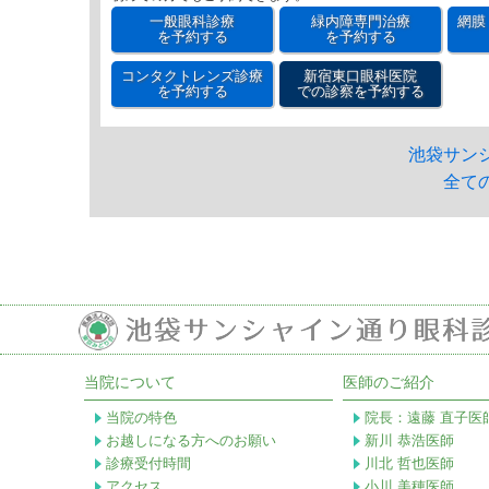
一般眼科診療
緑内障専門治療
網膜
を予約する
を予約する
コンタクトレンズ診療
新宿東口眼科医院
を予約する
での診察を予約する
池袋サン
全て
当院について
医師のご紹介
当院の特色
院長：遠藤 直子医
お越しになる方へのお願い
新川 恭浩医師
診療受付時間
川北 哲也医師
アクセス
小川 美穂医師