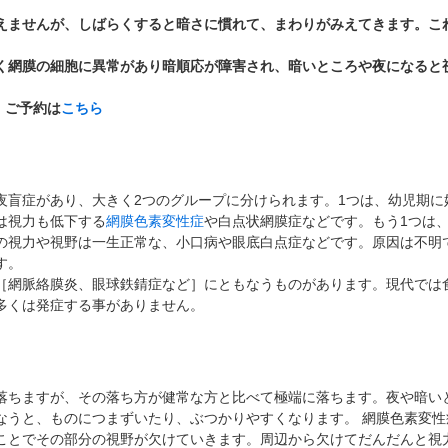
抗VEGF抗体療法
時間帯別の混雑状況
ものもらい
えませんが、しばらくすると暗さに慣れて、まわりがみえてきます。こ
ボツリヌス療法
問診表ダウンロード
花粉症
く網膜の細胞に異常があり暗順応が障害され、暗いところや夜になると
小児眼科専門治療ぺージ(新宿東口眼科医院)
アクセス
白内障
当院へお越しになる方へのお願い
アレルギー性結膜炎
ご予約は
こちら
診察の流れ
コンタクトレンズ診療
夜盲症があり、大きく2つのグループに分けられます。1つは、幼児期に
は視力も低下する
網膜色素変性症
や白点状網膜症などです。もう1つは
の視力や視野は一生正常な、小口病や眼底白点症などです。原因は不明
ます。
［網脈絡膜炎、眼球鉄錆症など］にともなうものがあります。現代では
多くは発症する事がありません。
落ちますが、その落ち方が健常な方と比べて極端に落ちます。夜や暗い
なうと、ものにつまずいたり、ぶつかりやすくなります。 網膜色素変性
ことでその部分の視野が欠けていきます。周辺から欠けてだんだんと視