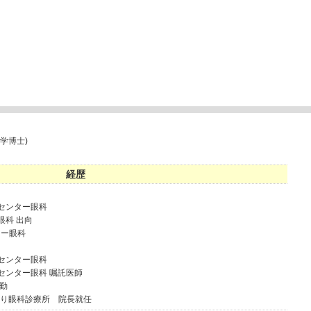
学博士)
経歴
病センター眼科
眼科 出向
ター眼科
病センター眼科
病センター眼科 嘱託医師
常勤
通り眼科診療所 院長就任