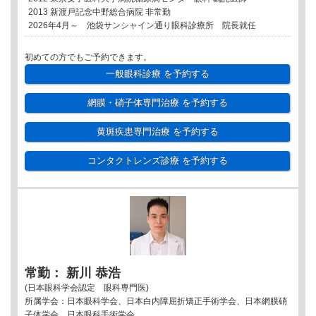
2013 新渡戸記念中野総合病院 非常勤
2026年4月～ 池袋サンシャイン通り眼科診療所 院長就任
初めての方でもご予約できます。
一般眼科診療
を予約する
網膜・硝子体専門治療
を予約する
黄斑疾患専門治療
を予約する
コンタクトレンズ診療
を予約する
常勤： 新川 恭浩
(日本眼科学会認定 眼科専門医)
所属学会：日本眼科学会、日本白内障屈折矯正手術学会、日本網膜硝
子体学会、日本眼科手術学会