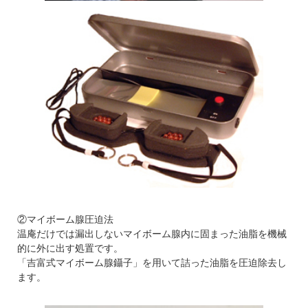
②マイボーム腺圧迫法
温庵だけでは漏出しないマイボーム腺内に固まった油脂を機械
的に外に出す処置です。
「吉富式マイボーム腺鑷子」を用いて詰った油脂を圧迫除去し
ます。