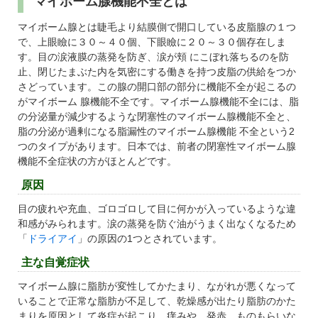
マイボーム腺機能不全とは
マイボーム腺とは睫毛より結膜側で開口している皮脂腺の１つ
で、上眼瞼に３０～４０個、下眼瞼に２０～３０個存在しま
す。目の涙液膜の蒸発を防ぎ、涙が頬 にこぼれ落ちるのを防
止、閉じたまぶた内を気密にする働きを持つ皮脂の供給をつか
さどっています。この腺の開口部の部分に機能不全が起こるの
がマイボーム 腺機能不全です。マイボーム腺機能不全には、脂
の分泌量が減少するような閉塞性のマイボーム腺機能不全と、
脂の分泌が過剰になる脂漏性のマイボーム腺機能 不全という2
つのタイプがあります。日本では、前者の閉塞性マイボーム腺
機能不全症状の方がほとんどです。
原因
目の疲れや充血、ゴロゴロして目に何かが入っているような違
和感がみられます。涙の蒸発を防ぐ油がうまく出なくなるため
「
ドライアイ
」の原因の1つとされています。
主な自覚症状
マイボーム腺に脂肪が変性してかたまり、ながれが悪くなって
いることで正常な脂肪が不足して、乾燥感が出たり脂肪のかた
まりを原因として炎症が起こり、痒みや、発赤、ものもらいな