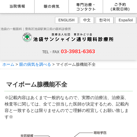
最新情報
感染症予防のための衛生環境整
眼の病気を調べる
眼科専門治療・特設ページ
WEB予約(来院日時の設定)
ENGLISH
中文
한국어
Español
備の取り組み
病名から探す
緑内障専門治療ページ
一般眼科診療を予約
症状から探す
角膜疾患専門治療ページ
コンタクトレンズ診療を予約
池袋の一般眼科｜豊島区池袋駅東口前の眼科診療所
目の構造から探す
ドライアイ専門治療ページ
緑内障専門治療を予約
網膜・硝子体専門治療ページ
角膜専門治療を予約
医師のご紹介
当院勤務医師のご紹介
ごあいさつ
黄斑疾患専門治療ページ
ドライアイ専門治療を予約
ぶどう膜炎専門治療ページ
網膜・硝子体専門治療を予約
主な眼科疾患
03-3981-6363
白内障専門治療ページ
白内障専門治療を予約
花粉症専門ページ
白内障手術公開講座を予約
緑内障
TEL・FAX
網膜疾患
眼精疲労
院内の様子・設備
眼形成診療ページ
黄斑専門治療を予約
コンタクトレンズ診療
予約をキャンセルする
院内の様子
ドライアイ
ものもらい
検査･治療･手術機器
花粉症
ホーム
>
眼の病気を調べる
> マイボーム腺機能不全
抗VEGF抗体療法
ボツリヌス療法
白内障
アレルギー性結膜炎
コンタクトレンズ診
ご予約
診療のご案内・アクセス
療
小児眼科専門治療ぺージ(新宿
ご予約方法
診療受付時間
担当医予定表
東口眼科医院)
学校近視について
マイボーム腺機能不全
アクセス
当院へお越しになる方へのお願
い
点眼液・眼軟膏について
コンタクトレンズ診療
※記載内容はあくまで一般的なもので、実際の治療法、治療薬、
診察の流れ
検査等に関しては、全てご担当した医師が決定するため、記載内
コンタクトレンズの種類と特徴
しばらく眼科受診していない方
リンク
容と一致するとは限りませんのでご理解の程宜しくお願い致しま
へ
す※
初めてコンタクトレンズを使う
コンタクトレンズトラブル
よくある質問
診療報酬に関する院内掲示
方へ
メールマガジン
リクルート