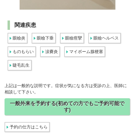
関連疾患
眼瞼炎
眼瞼下垂
眼瞼痙攣
眼瞼ヘルペス
ものもらい
涙嚢炎
マイボーム腺梗塞
睫毛乱生
上記は一般的な説明です。症状が気になる方は受診の上、医師に
相談して下さい。
一般外来を予約する(初めての方でもご予約可能で
す)
予約の仕方はこちら