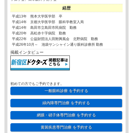
経歴
平成13年 熊本大学医学部 卒
平成14年 京都大学医学部 眼科学教室入局
平成14年 島田市立島田市民病院 勤務
平成20年 高松赤十字病院 勤務
平成22年 公益財団法人田附興風会 北野病院 勤務
平成26年10月～ 池袋サンシャイン通り眼科診療所 勤務
掲載インタビュー
初めての方でもご予約できます。
一般眼科診療
を予約する
緑内障専門治療
を予約する
網膜・硝子体専門治療
を予約する
黄斑疾患専門治療
を予約する