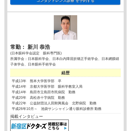
コンタクトレンズ診療
を予約する
常勤： 新川 恭浩
(日本眼科学会認定 眼科専門医)
所属学会：日本眼科学会、日本白内障屈折矯正手術学会、日本網膜硝
子体学会、日本眼科手術学会
経歴
平成13年 熊本大学医学部 卒
平成14年 京都大学医学部 眼科学教室入局
平成14年 島田市立島田市民病院 勤務
平成20年 高松赤十字病院 勤務
平成22年 公益財団法人田附興風会 北野病院 勤務
平成26年10月～ 池袋サンシャイン通り眼科診療所 勤務
掲載インタビュー