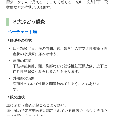
眼痛・かすんで見える・まぶしく感じる・充血・視力低下・飛
蚊症などの症状が現れます。
３大ぶどう膜炎
ベーチェット病
＊眼以外の症状
口腔粘膜（舌、頬の内側、唇、歯茎）のアフタ性潰瘍（斑
点状の小潰瘍）痛みが伴う。
皮膚の症状
下肢や前腕部、頸、胸部などに結節性紅斑様皮疹、皮下に
血栓性静脈炎がみられることもあります。
外陰部の潰瘍
有痛性のもので性病と間違われてしまうこともありま
す。
＊眼の症状
主にぶどう膜炎が起こることが多い。
厚生省の特定疾患医療に認定されている難病で、失明に至るケ