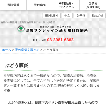
最新情報
感染症予防のための衛生環境整
眼の病気を調べる
眼科専門治療・特設ページ
WEB予約(来院日時の設定)
ENGLISH
中文
한국어
Español
備の取り組み
病名から探す
緑内障専門治療ページ
一般眼科診療を予約
症状から探す
角膜疾患専門治療ページ
コンタクトレンズ診療を予約
池袋の一般眼科｜豊島区池袋駅東口前の眼科診療所
目の構造から探す
ドライアイ専門治療ページ
緑内障専門治療を予約
網膜・硝子体専門治療ページ
角膜専門治療を予約
医師のご紹介
当院勤務医師のご紹介
ごあいさつ
黄斑疾患専門治療ページ
ドライアイ専門治療を予約
ぶどう膜炎専門治療ページ
網膜・硝子体専門治療を予約
主な眼科疾患
03-3981-6363
白内障専門治療ページ
白内障専門治療を予約
花粉症専門ページ
白内障手術公開講座を予約
緑内障
TEL・FAX
網膜疾患
眼精疲労
院内の様子・設備
眼形成診療ページ
黄斑専門治療を予約
コンタクトレンズ診療
予約をキャンセルする
院内の様子
ドライアイ
ものもらい
検査･治療･手術機器
花粉症
ホーム
>
眼の病気を調べる
> ぶどう膜炎
抗VEGF抗体療法
ボツリヌス療法
白内障
アレルギー性結膜炎
コンタクトレンズ診
ご予約
診療のご案内・アクセス
療
小児眼科専門治療ぺージ(新宿
ご予約方法
診療受付時間
担当医予定表
東口眼科医院)
学校近視について
ぶどう膜炎
アクセス
当院へお越しになる方へのお願
い
点眼液・眼軟膏について
コンタクトレンズ診療
※記載内容はあくまで一般的なもので、実際の治療法、治療薬、
診察の流れ
検査等に関しては、全てご担当した医師が決定するため、記載内
コンタクトレンズの種類と特徴
しばらく眼科受診していない方
リンク
容と一致するとは限りませんのでご理解の程宜しくお願い致しま
へ
す※
初めてコンタクトレンズを使う
コンタクトレンズトラブル
よくある質問
診療報酬に関する院内掲示
方へ
メールマガジン
リクルート
ぶどう膜炎とは、結膜下の小さい血管が破れ出血したもので