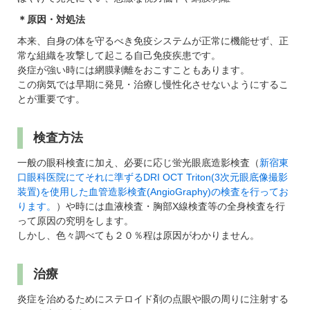
＊原因・対処法
本来、自身の体を守るべき免疫システムが正常に機能せず、正
常な組織を攻撃して起こる自己免疫疾患です。
炎症が強い時には網膜剥離をおこすこともあります。
この病気では早期に発見・治療し慢性化させないようにするこ
とが重要です。
検査方法
一般の眼科検査に加え、必要に応じ蛍光眼底造影検査（
新宿東
口眼科医院にてそれに準ずるDRI OCT Triton(3次元眼底像撮影
装置)を使用した血管造影検査(AngioGraphy)の検査を行ってお
ります。
）や時には血液検査・胸部X線検査等の全身検査を行
って原因の究明をします。
しかし、色々調べても２０％程は原因がわかりません。
治療
炎症を治めるためにステロイド剤の点眼や眼の周りに注射する