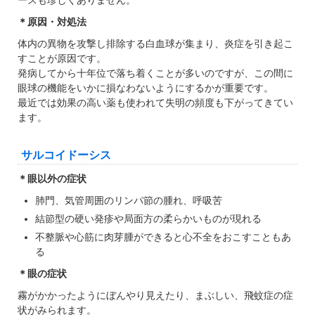
ースも珍しくありません。
＊原因・対処法
体内の異物を攻撃し排除する白血球が集まり、炎症を引き起こ
すことが原因です。
発病してから十年位で落ち着くことが多いのですが、この間に
眼球の機能をいかに損なわないようにするかが重要です。
最近では効果の高い薬も使われて失明の頻度も下がってきてい
ます。
サルコイドーシス
＊眼以外の症状
肺門、気管周囲のリンパ節の腫れ、呼吸苦
結節型の硬い発疹や局面方の柔らかいものが現れる
不整脈や心筋に肉芽腫ができると心不全をおこすこともあ
る
＊眼の症状
霧がかかったようにぼんやり見えたり、まぶしい、飛蚊症の症
状がみられます。