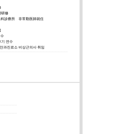
修
期研修
り眼科診療所 非常勤医師就任
업
연수
후기 연수
리 안과진료소 비상근의사 취임