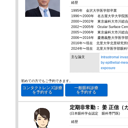
経歴
1995年 金沢大学医学部卒業
1996〜2000年 名古屋大学大学
2000〜2002年 東京歯科大市川総
2002〜2005年 Ocular Surface Cen
2005〜2006年 東京歯科大市川総
2006〜2016年 慶應義塾大学医
2016年〜現在 北里大学北里研究所
2024年〜現在 北里大学医学部眼
主な論文
Intrastromal invas
by epithelial-mes
exposure
初めての方でもご予約できます。
コンタクトレンズ診療
一般眼科診療
を予約する
を予約する
定期非常勤： 姜 正信（
(日本眼科学会認定 眼科専門医)
経歴