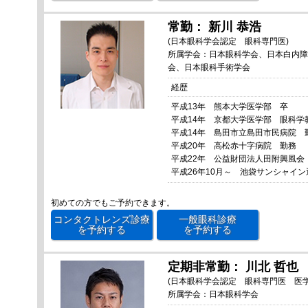
常勤： 新川 恭浩
(日本眼科学会認定 眼科専門医)
所属学会：日本眼科学会、日本白内障
会、日本眼科手術学会
経歴
平成13年 熊本大学医学部 卒
平成14年 京都大学医学部 眼科学
平成14年 島田市立島田市民病院 
平成20年 高松赤十字病院 勤務
平成22年 公益財団法人田附興風会
平成26年10月～ 池袋サンシャイン
初めての方でもご予約できます。
コンタクトレンズ診療
一般眼科診療
を予約する
を予約する
定期非常勤： 川北 哲也
(日本眼科学会認定 眼科専門医 医学
所属学会：日本眼科学会