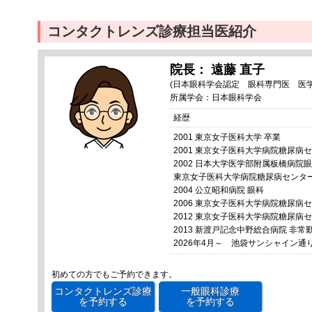
コンタクトレンズ診療担当医紹介
院長： 遠藤 直子
(日本眼科学会認定 眼科専門医 医学
所属学会：日本眼科学会
経歴
2001 東京女子医科大学 卒業
2001 東京女子医科大学病院糖尿病
2002 日本大学医学部附属板橋病院眼
東京女子医科大学病院糖尿病センタ
2004 公立昭和病院 眼科
2006 東京女子医科大学病院糖尿病
2012 東京女子医科大学病院糖尿病
2013 新渡戸記念中野総合病院 非常
2026年4月～ 池袋サンシャイン
初めての方でもご予約できます。
コンタクトレンズ診療
一般眼科診療
を予約する
を予約する