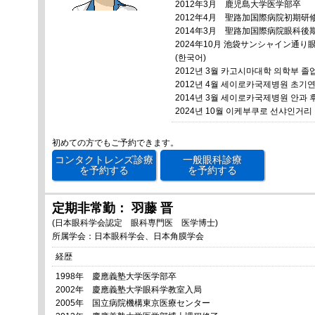
2012年3月 鹿児島大学医学部卒
2012年4月 聖路加国際病院初期研
2014年3月 聖路加国際病院眼科後
2024年10月 池袋サンシャイン通
(한국어)
2012년 3월 카고시마대학 의학부 졸
2012년 4월 세이로카국제병원 초기
2014년 3월 세이로카국제병원 안과 
2024년 10월 이케부쿠로 선샤인거
初めての方でもご予約できます。
コンタクトレンズ診療
一般眼科診療
を予約する
を予約する
定期非常勤： 羽藤 晋
(日本眼科学会認定 眼科専門医 医学博士)
所属学会：日本眼科学会、日本角膜学会
経歴
1998年 慶應義塾大学医学部卒
2002年 慶應義塾大学眼科学教室入局
2005年 国立病院機構東京医療センター