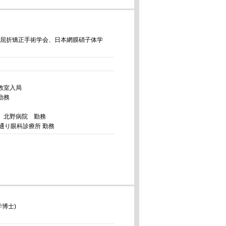
屈折矯正手術学会、日本網膜硝子体学
教室入局
勤務
 北野病院 勤務
通り眼科診療所 勤務
博士)