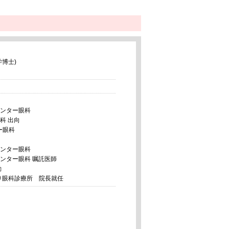
博士)
センター眼科
科 出向
ー眼科
センター眼科
センター眼科 嘱託医師
勤
通り眼科診療所 院長就任