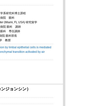
院医学系研究科博士課程
合病院 眼科
ter (Miami, FL USA) 研究留学
合病院 眼科 講師
学部眼科 専任講師
病院 眼科部長
科学 教授
ion by limbal epithelial cells is mediated
enchymal transition activated by air
カンジョンシン）