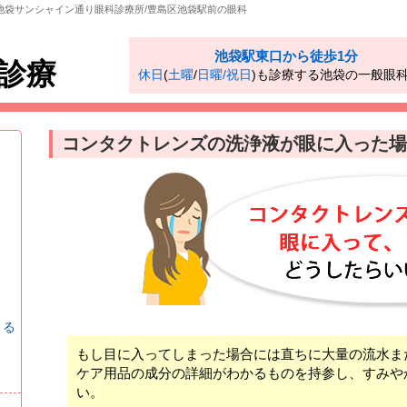
池袋サンシャイン通り眼科診療所/豊島区池袋駅前の眼科
池袋駅東口から徒歩1分
診療
休日
(
土曜
/
日曜/祝日
)も診療する池袋の一般眼
コンタクトレンズの洗浄液が眼に入った場
きる
もし目に入ってしまった場合には直ちに大量の流水ま
ケア用品の成分の詳細がわかるものを持参し、すみや
い。