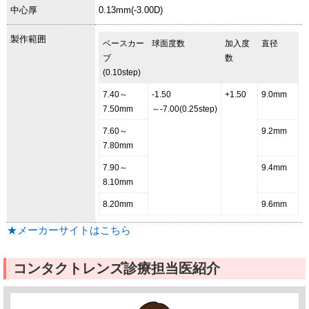
中心厚
0.13mm(-3.00D)
製作範囲
ベースカー
球面度数
加入度
直径
ブ
数
(0.10step)
7.40～
-1.50
+1.50
9.0mm
7.50mm
～-7.00(0.25step)
7.60～
9.2mm
7.80mm
7.90～
9.4mm
8.10mm
8.20mm
9.6mm
★メーカーサイトはこちら
コンタクトレンズ診療担当医紹介