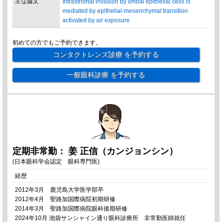
主な論文
Intrastromal invasion by limbal epithelial cells is
mediated by epithelial-mesenchymal transition
activated by air exposure
初めての方でもご予約できます。
コンタクトレンズ診療
を予約する
一般眼科診療
を予約する
定期非常勤： 姜 正信（カンジョンシン）
(日本眼科学会認定 眼科専門医)
経歴
2012年3月 鹿児島大学医学部卒
2012年4月 聖路加国際病院初期研修
2014年3月 聖路加国際病院眼科後期研修
2024年10月 池袋サンシャイン通り眼科診療所 非常勤医師就任