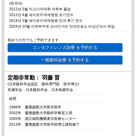
(한국어)
2012년 3월 카고시마대학 의학부 졸업
2012년 4월 세이로카국제병원 초기연수
2014년 3월 세이로카국제병원 안과 후기 연수
2024년 10월 이케부쿠로 선샤인거리 안과진료소 비상근의사 취임
初めての方でもご予約できます。
コンタクトレンズ診療
を予約する
一般眼科診療
を予約する
定期非常勤： 羽藤 晋
(日本眼科学会認定 眼科専門医 医学博士)
所属学会：日本眼科学会、日本角膜学会
経歴
1998年 慶應義塾大学医学部卒
2002年 慶應義塾大学眼科学教室入局
2005年 国立病院機構東京医療センター
2013年 慶應義塾大学医学部博士課程修了