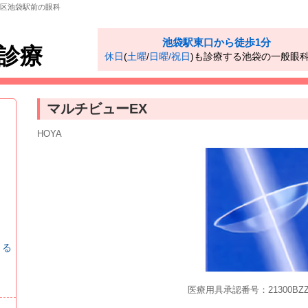
島区池袋駅前の眼科
池袋駅東口から徒歩1分
診療
休日
(
土曜
/
日曜/祝日
)も診療する池袋の一般眼
マルチビューEX
HOYA
きる
医療用具承認番号：21300BZZ0