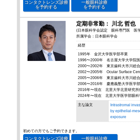
コンタクトレンズ診療
一般眼科診療
を予約する
を予約する
定期非常勤： 川北 哲也
(日本眼科学会認定 眼科専門医 医学
所属学会：日本眼科学会
経歴
1995年 金沢大学医学部卒業
1996〜2000年 名古屋大学大学
2000〜2002年 東京歯科大市川総
2002〜2005年 Ocular Surface Cen
2005〜2006年 東京歯科大市川総
2006〜2016年 慶應義塾大学医
2016年〜現在 北里大学北里研究所
2024年〜現在 北里大学医学部眼
主な論文
Intrastromal invas
by epithelial-mes
exposure
初めての方でもご予約できます。
コンタクトレンズ診療
一般眼科診療