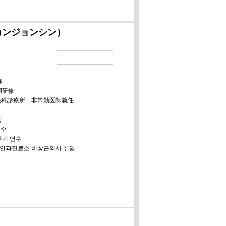
カンジョンシン）
修
期研修
り眼科診療所 非常勤医師就任
업
연수
후기 연수
리 안과진료소 비상근의사 취임