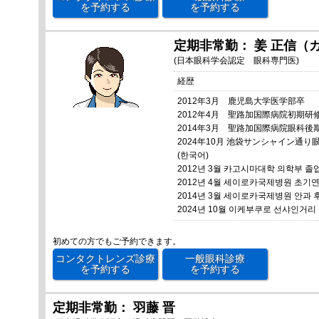
を予約する
を予約する
定期非常勤： 姜 正信（
(日本眼科学会認定 眼科専門医)
経歴
2012年3月 鹿児島大学医学部卒
2012年4月 聖路加国際病院初期研
2014年3月 聖路加国際病院眼科後
2024年10月 池袋サンシャイン通
(한국어)
2012년 3월 카고시마대학 의학부 졸
2012년 4월 세이로카국제병원 초기
2014년 3월 세이로카국제병원 안과 
2024년 10월 이케부쿠로 선샤인거
初めての方でもご予約できます。
コンタクトレンズ診療
一般眼科診療
を予約する
を予約する
定期非常勤： 羽藤 晋