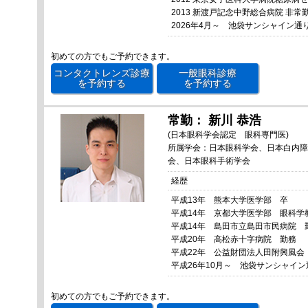
2013 新渡戸記念中野総合病院 非常
2026年4月～ 池袋サンシャイン
初めての方でもご予約できます。
コンタクトレンズ診療
一般眼科診療
を予約する
を予約する
常勤： 新川 恭浩
(日本眼科学会認定 眼科専門医)
所属学会：日本眼科学会、日本白内障
会、日本眼科手術学会
経歴
平成13年 熊本大学医学部 卒
平成14年 京都大学医学部 眼科学
平成14年 島田市立島田市民病院 
平成20年 高松赤十字病院 勤務
平成22年 公益財団法人田附興風会
平成26年10月～ 池袋サンシャイン
初めての方でもご予約できます。