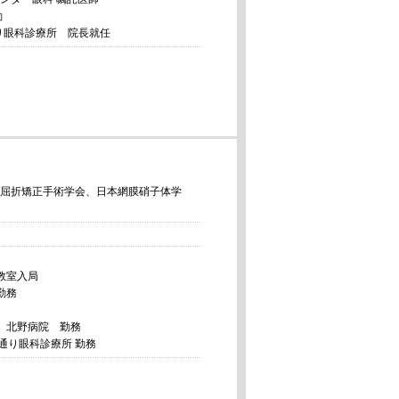
勤
通り眼科診療所 院長就任
屈折矯正手術学会、日本網膜硝子体学
教室入局
勤務
 北野病院 勤務
通り眼科診療所 勤務